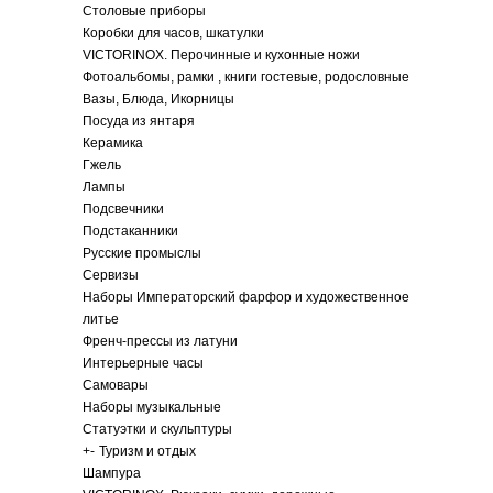
Столовые приборы
Коробки для часов, шкатулки
VICTORINOX. Перочинные и кухонные ножи
Фотоальбомы, рамки , книги гостевые, родословные
Вазы, Блюда, Икорницы
Посуда из янтаря
Керамика
Гжель
Лампы
Подсвечники
Подстаканники
Русские промыслы
Сервизы
Наборы Императорский фарфор и художественное
литье
Френч-прессы из латуни
Интерьерные часы
Самовары
Наборы музыкальные
Статуэтки и скульптуры
+
-
Туризм и отдых
Шампура