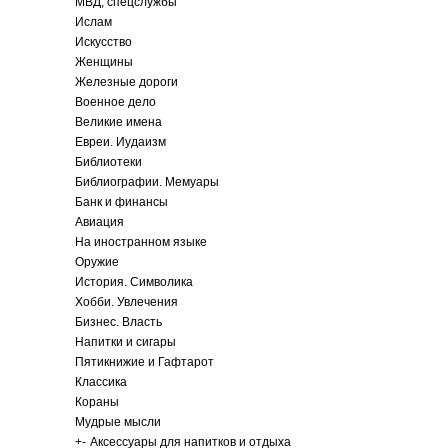
МВД, спецслужбы
Ислам
Искусство
Женщины
Железные дороги
Военное дело
Великие имена
Евреи. Иудаизм
Библиотеки
Библиографии. Мемуары
Банк и финансы
Авиация
На иностранном языке
Оружие
История. Символика
Хобби. Увлечения
Бизнес. Власть
Напитки и сигары
Пятикнижие и Гафтарот
Классика
Кораны
Мудрые мысли
+
-
Аксессуары для напитков и отдыха