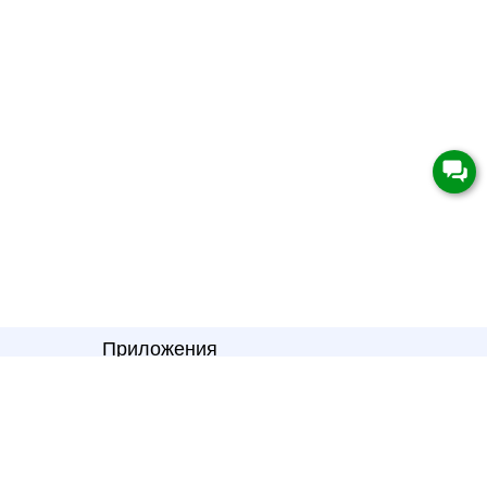
Приложения
Электронная почта
zakaz@univip.ru
7977501@gmail.com