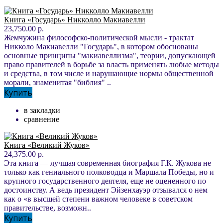
Книга «Государь» Никколло Макиавелли
23,750.00 р.
Жемчужина философско-политической мысли - трактат
Никколо Макиавелли "Государь", в котором обоснованы
основные принципы "макиавеллизма", теории, допускающей
право правителей в борьбе за власть применять любые методы
и средства, в том числе и нарушающие нормы общественной
морали, знаменитая "библия" ..
Купить
в закладки
сравнение
Книга «Великий Жуков»
24,375.00 р.
Эта книга — лучшая современная биография Г.К. Жукова не
только как гениального полководца и Маршала Победы, но и
крупного государственного деятеля, еще не оцененного по
достоинству. А ведь президент Эйзенхауэр отзывался о нем
как о «в высшей степени важном человеке в советском
правительстве, возможн..
Купить