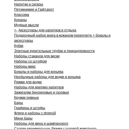
Напитки и сигары
Пятикнижие и Гафтарот
Классика
Кораны
Мудрые мысли
+
-
Аксессуары для напитков и отдыха
Подарочный набор книга в кожаном переплете + бокалы и
аксессуары
Кубки
Элитные курительные трубки и принадлежности
Наборы стаканов для виски
Наборы со штофом
Наборы микс
Бокалы и наборы для коньяка
Необычные наборы для водки и коньяка
Рюмки для водки
Наборы для крепких напитков
Зажигалки бензиновые и газовые
Кружки пивные
Бары
Графины и штофы
Фляги и наборы с флягой
Мини бары
Наборы для вина и шампанского
Стопки перевертыши. Рюмки с головой животного.