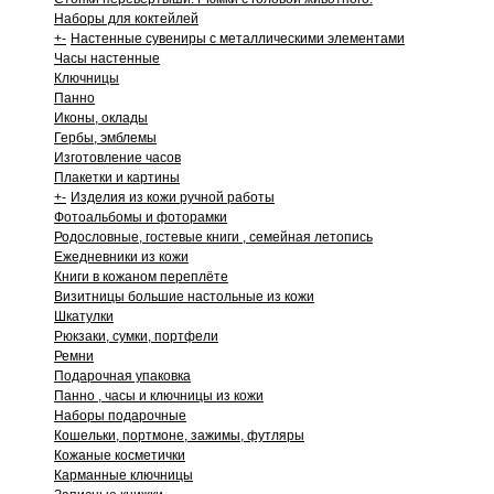
Наборы для коктейлей
+
-
Настенные сувениры с металлическими элементами
Часы настенные
Ключницы
Панно
Иконы, оклады
Гербы, эмблемы
Изготовление часов
Плакетки и картины
+
-
Изделия из кожи ручной работы
Фотоальбомы и фоторамки
Родословные, гостевые книги , семейная летопись
Ежедневники из кожи
Книги в кожаном переплёте
Визитницы большие настольные из кожи
Шкатулки
Рюкзаки, сумки, портфели
Ремни
Подарочная упаковка
Панно , часы и ключницы из кожи
Наборы подарочные
Кошельки, портмоне, зажимы, футляры
Кожаные косметички
Карманные ключницы