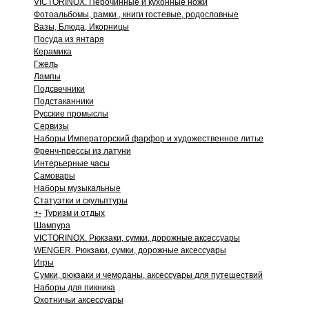
VICTORINOX. Перочинные и кухонные ножи
Фотоальбомы, рамки , книги гостевые, родословные
Вазы, Блюда, Икорницы
Посуда из янтаря
Керамика
Гжель
Лампы
Подсвечники
Подстаканники
Русские промыслы
Сервизы
Наборы Императорский фарфор и художественное литье
Френч-прессы из латуни
Интерьерные часы
Самовары
Наборы музыкальные
Статуэтки и скульптуры
+
-
Туризм и отдых
Шампура
VICTORINOX. Рюкзаки, сумки, дорожные аксессуары
WENGER. Рюкзаки, сумки, дорожные аксессуары
Игры
Сумки, рюкзаки и чемоданы, аксессуары для путешествий
Наборы для пикника
Охотничьи аксессуары