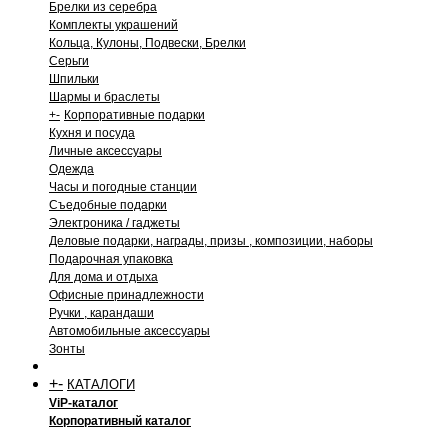
Брелки из серебра
Комплекты украшений
Кольца, Кулоны, Подвески, Брелки
Серьги
Шпильки
Шармы и браслеты
+
-
Корпоративные подарки
Кухня и посуда
Личные аксессуары
Одежда
Часы и погодные станции
Съедобные подарки
Электроника / гаджеты
Деловые подарки, награды, призы , композиции, наборы
Подарочная упаковка
Для дома и отдыха
Офисные принадлежности
Ручки , карандаши
Автомобильные аксессуары
Зонты
+
-
КАТАЛОГИ
ViP-каталог
Корпоративный каталог