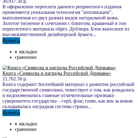
30,937.50 р.
В оформлении переплета данного репринтного издания
применяется уникальная технология "аппликации",
выполненная из двух разных видов натуральной кожи.
Золотое тиснение в сочетании с блинтом, крашеный в тон
переплетного материала обрез. Дублюра. Блок выполнен из
высококачественной дизайнерской бумаги...
Купить
в закладки
сравнение
Книга «Символы и награды Российской Державы»
21,762.50 р.
Книга содержит богатейший материал о развитии российской
государственной символики, повествует о том, как рождались
и видоизменялись главные отличительные признаки
суверенитета государства – герб, флаг, гимн, как век за веком
складывалась наградная система страны...
Купить
в закладки
сравнение