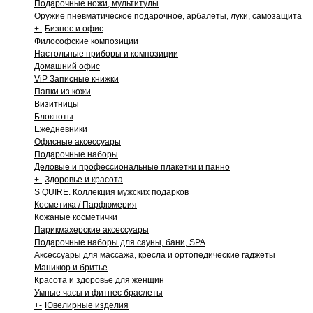
Подарочные ножи, мультитулы
Оружие пневматическое подарочное, арбалеты, луки, самозащита
+
-
Бизнес и офис
Философские композиции
Настольные приборы и композиции
Домашний офис
ViP Записные книжки
Папки из кожи
Визитницы
Блокноты
Ежедневники
Офисные аксессуары
Подарочные наборы
Деловые и профессиональные плакетки и панно
+
-
Здоровье и красота
S QUIRE. Коллекция мужских подарков
Косметика / Парфюмерия
Кожаные косметички
Парикмахерские аксессуары
Подарочные наборы для сауны, бани, SPA
Аксессуары для массажа, кресла и ортопедические гаджеты
Маникюр и бритье
Красота и здоровье для женщин
Умные часы и фитнес браслеты
+
-
Ювелирные изделия