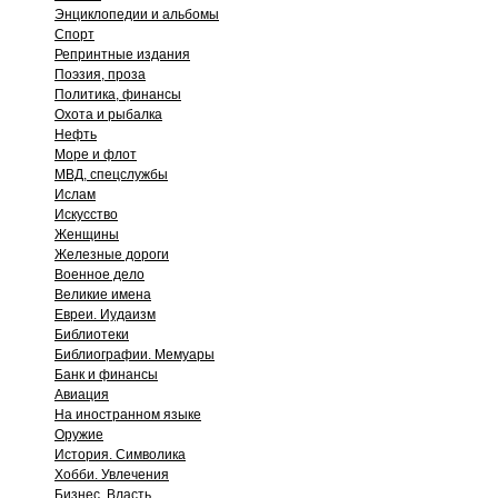
Энциклопедии и альбомы
Спорт
Репринтные издания
Поэзия, проза
Политика, финансы
Охота и рыбалка
Нефть
Море и флот
МВД, спецслужбы
Ислам
Искусство
Женщины
Железные дороги
Военное дело
Великие имена
Евреи. Иудаизм
Библиотеки
Библиографии. Мемуары
Банк и финансы
Авиация
На иностранном языке
Оружие
История. Символика
Хобби. Увлечения
Бизнес. Власть