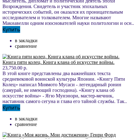
мыслитель, дипломат и политический деятель эпохи
Возрождения. Свидетель и участник эпохальных
исторических событий, он оказался их проницательным
исследователем и толкователем. Многие называют
Макиавелли одним изоснователей науки политологии и осн..
Купить
в закладки
сравнение
Книга пяти колец. Книга клана об искусстве войны.
23,750.00 р.
В этой книге представлены два важнейших текста
средневековой воинской культуры Японии. «Книгу Пяти
Колец» написал Миямото Мусаси - легендарный ронин
(самурай, не имеющий господина). «Книгу клана об
искусстве войны» - Ягю Мунэнори, мастер-мечник,
наставник самого сегуна и глава его тайной службы. Так..
Купить
в закладки
сравнение