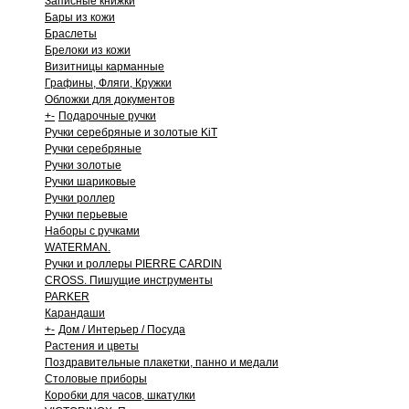
Записные книжки
Бары из кожи
Браслеты
Брелоки из кожи
Визитницы карманные
Графины, Фляги, Кружки
Обложки для документов
+
-
Подарочные ручки
Ручки серебряные и золотые KiT
Ручки серебряные
Ручки золотые
Ручки шариковые
Ручки роллер
Ручки перьевые
Наборы с ручками
WATERMAN.
Ручки и роллеры PIERRE CARDIN
CROSS. Пишущие инструменты
PARKER
Карандаши
+
-
Дом / Интерьер / Посуда
Растения и цветы
Поздравительные плакетки, панно и медали
Столовые приборы
Коробки для часов, шкатулки