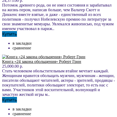
24,375.00 р.
Потомок древнего рода, он не имел состояния и зарабатывал
на жизнь пером, написав больше, чем Вальтер Скотт и
Диккенс вместе взятые, и даже - единственный из всех
политиков - получил Нобелевскую премию по литературе за
свои знаменитые мемуары. Увлекался живописью, под чужим
именем участвовал в париж..
Купить
в закладки
сравнение
Книга «24 закона обольщения» Роберт Грин
25,000.00 р.
Стать человеком обольстительным втайне мечтает каждый.
Женщинам нравится обольщать мужчин, мужчинам - женщин,
писатели обольщают читателей, актеры - зрителей, продавцы -
покупателей, политики обольщают электорат, то есть нас с
вами. Участников этой восхитительной, волнующей и
зачастую жесткой игры м..
Купить
в закладки
сравнение