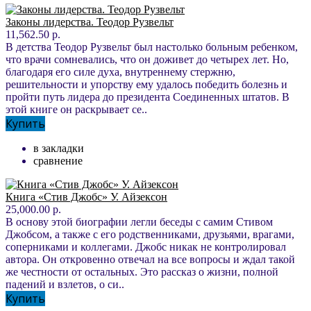
Законы лидерства. Теодор Рузвельт
11,562.50 р.
В детства Теодор Рузвельт был настолько больным ребенком,
что врачи сомневались, что он доживет до четырех лет. Но,
благодаря его силе духа, внутреннему стержню,
решительности и упорству ему удалось победить болезнь и
пройти путь лидера до президента Соединенных штатов. В
этой книге он раскрывает се..
Купить
в закладки
сравнение
Книга «Стив Джобс» У. Айзексон
25,000.00 р.
В основу этой биографии легли беседы с самим Стивом
Джобсом, а также с его родственниками, друзьями, врагами,
соперниками и коллегами. Джобс никак не контролировал
автора. Он откровенно отвечал на все вопросы и ждал такой
же честности от остальных. Это рассказ о жизни, полной
падений и взлетов, о си..
Купить