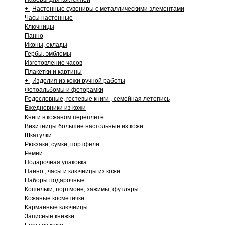
+
-
Настенные сувениры с металлическими элементами
Часы настенные
Ключницы
Панно
Иконы, оклады
Гербы, эмблемы
Изготовление часов
Плакетки и картины
+
-
Изделия из кожи ручной работы
Фотоальбомы и фоторамки
Родословные, гостевые книги , семейная летопись
Ежедневники из кожи
Книги в кожаном переплёте
Визитницы большие настольные из кожи
Шкатулки
Рюкзаки, сумки, портфели
Ремни
Подарочная упаковка
Панно , часы и ключницы из кожи
Наборы подарочные
Кошельки, портмоне, зажимы, футляры
Кожаные косметички
Карманные ключницы
Записные книжки