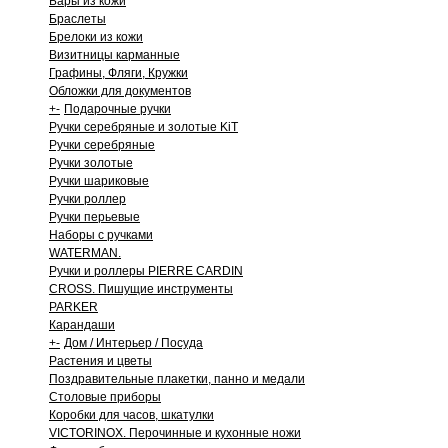
Бары из кожи
Браслеты
Брелоки из кожи
Визитницы карманные
Графины, Фляги, Кружки
Обложки для документов
+
-
Подарочные ручки
Ручки серебряные и золотые KiT
Ручки серебряные
Ручки золотые
Ручки шариковые
Ручки роллер
Ручки перьевые
Наборы с ручками
WATERMAN.
Ручки и роллеры PIERRE CARDIN
CROSS. Пишущие инструменты
PARKER
Карандаши
+
-
Дом / Интерьер / Посуда
Растения и цветы
Поздравительные плакетки, панно и медали
Столовые приборы
Коробки для часов, шкатулки
VICTORINOX. Перочинные и кухонные ножи