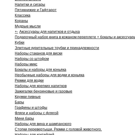
Напитки и сигары
Пятикнижие и Гафтарот
Классика
Кораны
Мудрые мысли
+
-
Аксессуары для напитков и отдыха
Подарочный набор книга в кожаном переплете + бокалы и аксессуар
Кубки
Элитные курительные трубки и принадлежности
Наборы стаканов для виски
Наборы со штофом
Наборы микс
Бокалы и наборы для коньяка
Необычные наборы для водки и коньяка
Рюмки для водки
Наборы для крепких напитков
Зажигалки бензиновые и газовые
Кружки пивные
Бары
Графины и штофы
Фляги и наборы с флягой
Мини бары
Наборы для вина и шампанского
Стопки перевертыши. Рюмки с головой животного.
Наборы для коктейлей