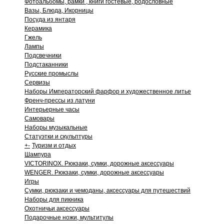
Фотоальбомы, рамки , книги гостевые, родословные
Вазы, Блюда, Икорницы
Посуда из янтаря
Керамика
Гжель
Лампы
Подсвечники
Подстаканники
Русские промыслы
Сервизы
Наборы Императорский фарфор и художественное литье
Френч-прессы из латуни
Интерьерные часы
Самовары
Наборы музыкальные
Статуэтки и скульптуры
+
-
Туризм и отдых
Шампура
VICTORINOX. Рюкзаки, сумки, дорожные аксессуары
WENGER. Рюкзаки, сумки, дорожные аксессуары
Игры
Сумки, рюкзаки и чемоданы, аксессуары для путешествий
Наборы для пикника
Охотничьи аксессуары
Подарочные ножи, мультитулы