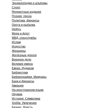
Энциклопедии и альбомы
Спорт
Репринтные издания
Поэзия, проза
Политика, финансы
Охота и рыбалка
Нефть
Море и флот
МВД, спецслужбы
Ислам
Искусство
Женщины
Железные дороги
Военное дело
Великие имена
Евреи. Иудаизм
Библиотеки
Библиографии. Мемуары
Банк и финансы
Авиация
На иностранном языке
Оружие
История. Символика
Хобби. Увлечения
Бизнес. Власть