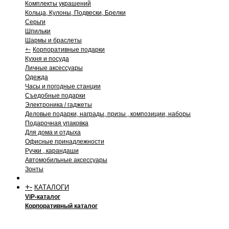
Комплекты украшений
Кольца, Кулоны, Подвески, Брелки
Серьги
Шпильки
Шармы и браслеты
+
-
Корпоративные подарки
Кухня и посуда
Личные аксессуары
Одежда
Часы и погодные станции
Съедобные подарки
Электроника / гаджеты
Деловые подарки, награды, призы , композиции, наборы
Подарочная упаковка
Для дома и отдыха
Офисные принадлежности
Ручки , карандаши
Автомобильные аксессуары
Зонты
+
-
КАТАЛОГИ
ViP-каталог
Корпоративный каталог