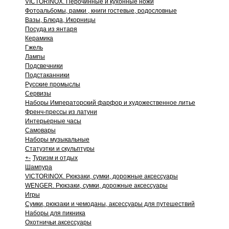
VICTORINOX. Перочинные и кухонные ножи
Фотоальбомы, рамки , книги гостевые, родословные
Вазы, Блюда, Икорницы
Посуда из янтаря
Керамика
Гжель
Лампы
Подсвечники
Подстаканники
Русские промыслы
Сервизы
Наборы Императорский фарфор и художественное литье
Френч-прессы из латуни
Интерьерные часы
Самовары
Наборы музыкальные
Статуэтки и скульптуры
+
-
Туризм и отдых
Шампура
VICTORINOX. Рюкзаки, сумки, дорожные аксессуары
WENGER. Рюкзаки, сумки, дорожные аксессуары
Игры
Сумки, рюкзаки и чемоданы, аксессуары для путешествий
Наборы для пикника
Охотничьи аксессуары