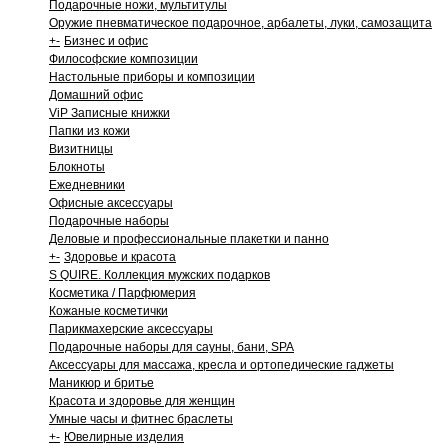
Подарочные ножи, мультитулы
Оружие пневматическое подарочное, арбалеты, луки, самозащита
+
-
Бизнес и офис
Философские композиции
Настольные приборы и композиции
Домашний офис
ViP Записные книжки
Папки из кожи
Визитницы
Блокноты
Ежедневники
Офисные аксессуары
Подарочные наборы
Деловые и профессиональные плакетки и панно
+
-
Здоровье и красота
S QUIRE. Коллекция мужских подарков
Косметика / Парфюмерия
Кожаные косметички
Парикмахерские аксессуары
Подарочные наборы для сауны, бани, SPA
Аксессуары для массажа, кресла и ортопедические гаджеты
Маникюр и бритье
Красота и здоровье для женщин
Умные часы и фитнес браслеты
+
-
Ювелирные изделия