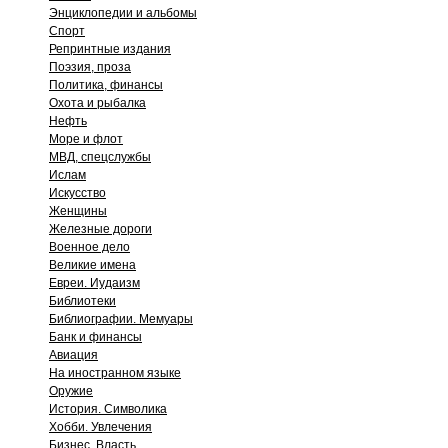
Энциклопедии и альбомы
Спорт
Репринтные издания
Поэзия, проза
Политика, финансы
Охота и рыбалка
Нефть
Море и флот
МВД, спецслужбы
Ислам
Искусство
Женщины
Железные дороги
Военное дело
Великие имена
Евреи. Иудаизм
Библиотеки
Библиографии. Мемуары
Банк и финансы
Авиация
На иностранном языке
Оружие
История. Символика
Хобби. Увлечения
Бизнес. Власть