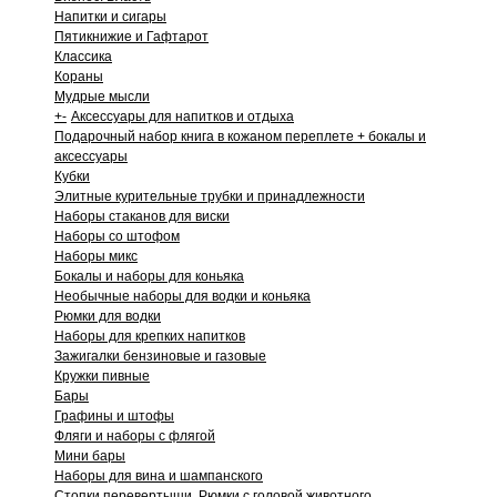
Напитки и сигары
Пятикнижие и Гафтарот
Классика
Кораны
Мудрые мысли
+
-
Аксессуары для напитков и отдыха
Подарочный набор книга в кожаном переплете + бокалы и
аксессуары
Кубки
Элитные курительные трубки и принадлежности
Наборы стаканов для виски
Наборы со штофом
Наборы микс
Бокалы и наборы для коньяка
Необычные наборы для водки и коньяка
Рюмки для водки
Наборы для крепких напитков
Зажигалки бензиновые и газовые
Кружки пивные
Бары
Графины и штофы
Фляги и наборы с флягой
Мини бары
Наборы для вина и шампанского
Стопки перевертыши. Рюмки с головой животного.