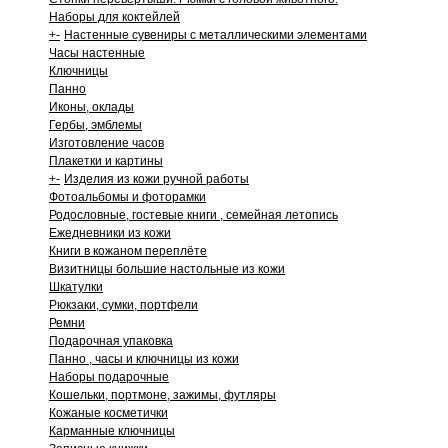
Наборы для коктейлей
+
-
Настенные сувениры с металлическими элементами
Часы настенные
Ключницы
Панно
Иконы, оклады
Гербы, эмблемы
Изготовление часов
Плакетки и картины
+
-
Изделия из кожи ручной работы
Фотоальбомы и фоторамки
Родословные, гостевые книги , семейная летопись
Ежедневники из кожи
Книги в кожаном переплёте
Визитницы большие настольные из кожи
Шкатулки
Рюкзаки, сумки, портфели
Ремни
Подарочная упаковка
Панно , часы и ключницы из кожи
Наборы подарочные
Кошельки, портмоне, зажимы, футляры
Кожаные косметички
Карманные ключницы