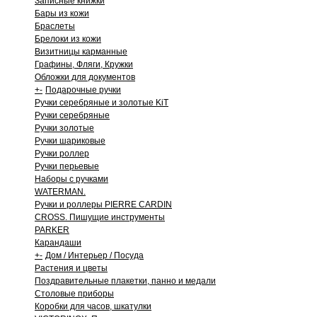
Записные книжки
Бары из кожи
Браслеты
Брелоки из кожи
Визитницы карманные
Графины, Фляги, Кружки
Обложки для документов
+
-
Подарочные ручки
Ручки серебряные и золотые KiT
Ручки серебряные
Ручки золотые
Ручки шариковые
Ручки роллер
Ручки перьевые
Наборы с ручками
WATERMAN.
Ручки и роллеры PIERRE CARDIN
CROSS. Пишущие инструменты
PARKER
Карандаши
+
-
Дом / Интерьер / Посуда
Растения и цветы
Поздравительные плакетки, панно и медали
Столовые приборы
Коробки для часов, шкатулки