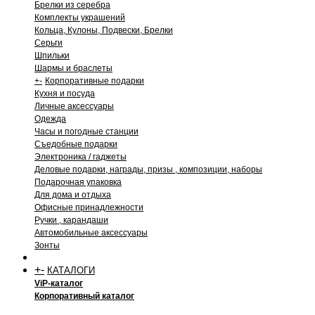
Брелки из серебра
Комплекты украшений
Кольца, Кулоны, Подвески, Брелки
Серьги
Шпильки
Шармы и браслеты
+
-
Корпоративные подарки
Кухня и посуда
Личные аксессуары
Одежда
Часы и погодные станции
Съедобные подарки
Электроника / гаджеты
Деловые подарки, награды, призы , композиции, наборы
Подарочная упаковка
Для дома и отдыха
Офисные принадлежности
Ручки , карандаши
Автомобильные аксессуары
Зонты
+
-
КАТАЛОГИ
ViP-каталог
Корпоративный каталог