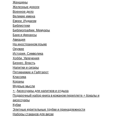
Женщины
Железные дороги
Военное дело
Великие имена
Евреи. Иудаизм
Библиотеки
Библиографии. Мемуары
Банк и финансы
Авиация
На иностранном языке
Оружие
История. Символика
Хобби. Увлечения
Бизнес. Власть
Напитки и сигары
Пятикнижие и Гафтарот
Классика
Кораны
Мудрые мысли
+
-
Аксессуары для напитков и отдыха
Подарочный набор книга в кожаном переплете + бокалы и
аксессуары
Кубки
Элитные курительные трубки и принадлежности
Наборы стаканов для виски