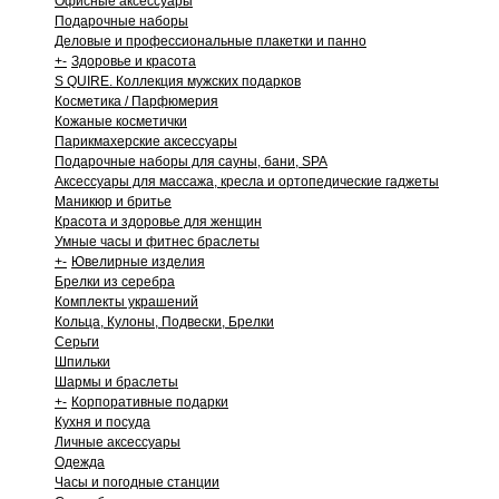
Офисные аксессуары
Подарочные наборы
Деловые и профессиональные плакетки и панно
+
-
Здоровье и красота
S QUIRE. Коллекция мужских подарков
Косметика / Парфюмерия
Кожаные косметички
Парикмахерские аксессуары
Подарочные наборы для сауны, бани, SPA
Аксессуары для массажа, кресла и ортопедические гаджеты
Маникюр и бритье
Красота и здоровье для женщин
Умные часы и фитнес браслеты
+
-
Ювелирные изделия
Брелки из серебра
Комплекты украшений
Кольца, Кулоны, Подвески, Брелки
Серьги
Шпильки
Шармы и браслеты
+
-
Корпоративные подарки
Кухня и посуда
Личные аксессуары
Одежда
Часы и погодные станции