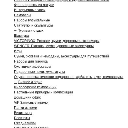
Френч-прессы из латуни
Интерьерные часы
Самовары
Наборы музыкальные
Статуэтки и скульптуры
+
-
Туризм и отдых
Шампура
VICTORINOX. Рюкзаки, сумки, дорожные аксессуары
WENGER. Рюкзаки, сумки, дорожные аксессуары
Игры
Сумки, рюкзаки и чемоданы, аксессуары для путешествий
Наборы для пикника
Охотничьи аксессуары
Подарочные ножи, мультитулы
Оружие пневматическое подарочное, арбалеты, луки, самозащита
+
-
Бизнес и офис
Философские композиции
Настольные приборы и композиции
Домашний офис
ViP Записные книжки
Папки из кожи
Визитницы
Блокноты
Ежедневники