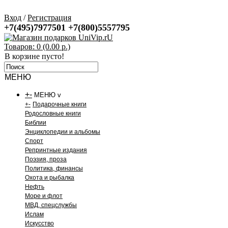
Вход
/
Регистрация
+7(495)7977501
+7(800)5557795
Товаров: 0 (0.00 р.)
В корзине пусто!
МЕНЮ
+
-
МЕНЮ v
+
-
Подарочные книги
Родословные книги
Библии
Энциклопедии и альбомы
Спорт
Репринтные издания
Поэзия, проза
Политика, финансы
Охота и рыбалка
Нефть
Море и флот
МВД, спецслужбы
Ислам
Искусство