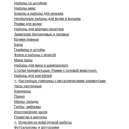
Наборы со штофом
Наборы микс
Бокалы и наборы для коньяка
Необычные наборы для водки и коньяка
Рюмки для водки
Наборы для крепких напитков
Зажигалки бензиновые и газовые
Кружки пивные
Бары
Графины и штофы
Фляги и наборы с флягой
Мини бары
Наборы для вина и шампанского
Стопки перевертыши. Рюмки с головой животного.
Наборы для коктейлей
+
-
Настенные сувениры с металлическими элементами
Часы настенные
Ключницы
Панно
Иконы, оклады
Гербы, эмблемы
Изготовление часов
Плакетки и картины
+
-
Изделия из кожи ручной работы
Фотоальбомы и фоторамки