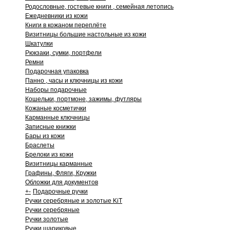
Родословные, гостевые книги , семейная летопись
Ежедневники из кожи
Книги в кожаном переплёте
Визитницы большие настольные из кожи
Шкатулки
Рюкзаки, сумки, портфели
Ремни
Подарочная упаковка
Панно , часы и ключницы из кожи
Наборы подарочные
Кошельки, портмоне, зажимы, футляры
Кожаные косметички
Карманные ключницы
Записные книжки
Бары из кожи
Браслеты
Брелоки из кожи
Визитницы карманные
Графины, Фляги, Кружки
Обложки для документов
+
-
Подарочные ручки
Ручки серебряные и золотые KiT
Ручки серебряные
Ручки золотые
Ручки шариковые