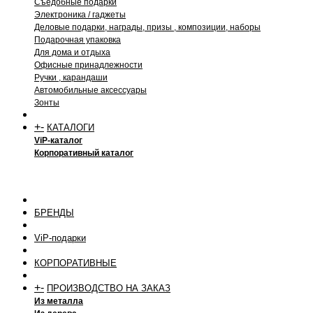
Съедобные подарки
Электроника / гаджеты
Деловые подарки, награды, призы , композиции, наборы
Подарочная упаковка
Для дома и отдыха
Офисные принадлежности
Ручки , карандаши
Автомобильные аксессуары
Зонты
+
-
КАТАЛОГИ
ViP-каталог
Корпоративный каталог
БРЕНДЫ
ViP-подарки
КОРПОРАТИВНЫЕ
+
-
ПРОИЗВОДСТВО НА ЗАКАЗ
Из металла