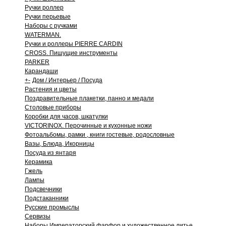
Ручки роллер
Ручки перьевые
Наборы с ручками
WATERMAN.
Ручки и роллеры PIERRE CARDIN
CROSS. Пишущие инструменты
PARKER
Карандаши
+
-
Дом / Интерьер / Посуда
Растения и цветы
Поздравительные плакетки, панно и медали
Столовые приборы
Коробки для часов, шкатулки
VICTORINOX. Перочинные и кухонные ножи
Фотоальбомы, рамки , книги гостевые, родословные
Вазы, Блюда, Икорницы
Посуда из янтаря
Керамика
Гжель
Лампы
Подсвечники
Подстаканники
Русские промыслы
Сервизы
Наборы Императорский фарфор и художественное литье