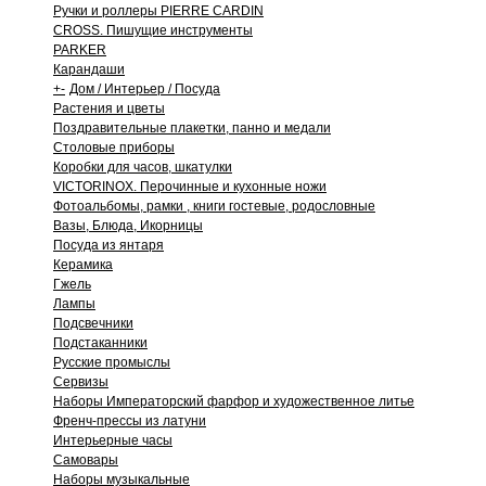
Ручки и роллеры PIERRE CARDIN
CROSS. Пишущие инструменты
PARKER
Карандаши
+
-
Дом / Интерьер / Посуда
Растения и цветы
Поздравительные плакетки, панно и медали
Столовые приборы
Коробки для часов, шкатулки
VICTORINOX. Перочинные и кухонные ножи
Фотоальбомы, рамки , книги гостевые, родословные
Вазы, Блюда, Икорницы
Посуда из янтаря
Керамика
Гжель
Лампы
Подсвечники
Подстаканники
Русские промыслы
Сервизы
Наборы Императорский фарфор и художественное литье
Френч-прессы из латуни
Интерьерные часы
Самовары
Наборы музыкальные