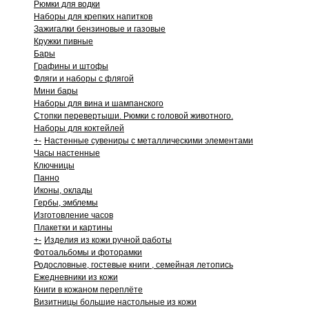
Рюмки для водки
Наборы для крепких напитков
Зажигалки бензиновые и газовые
Кружки пивные
Бары
Графины и штофы
Фляги и наборы с флягой
Мини бары
Наборы для вина и шампанского
Стопки перевертыши. Рюмки с головой животного.
Наборы для коктейлей
+
-
Настенные сувениры с металлическими элементами
Часы настенные
Ключницы
Панно
Иконы, оклады
Гербы, эмблемы
Изготовление часов
Плакетки и картины
+
-
Изделия из кожи ручной работы
Фотоальбомы и фоторамки
Родословные, гостевые книги , семейная летопись
Ежедневники из кожи
Книги в кожаном переплёте
Визитницы большие настольные из кожи