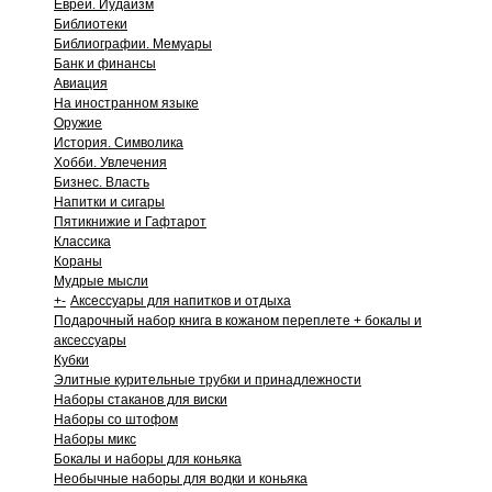
Евреи. Иудаизм
Библиотеки
Библиографии. Мемуары
Банк и финансы
Авиация
На иностранном языке
Оружие
История. Символика
Хобби. Увлечения
Бизнес. Власть
Напитки и сигары
Пятикнижие и Гафтарот
Классика
Кораны
Мудрые мысли
+
-
Аксессуары для напитков и отдыха
Подарочный набор книга в кожаном переплете + бокалы и
аксессуары
Кубки
Элитные курительные трубки и принадлежности
Наборы стаканов для виски
Наборы со штофом
Наборы микс
Бокалы и наборы для коньяка
Необычные наборы для водки и коньяка