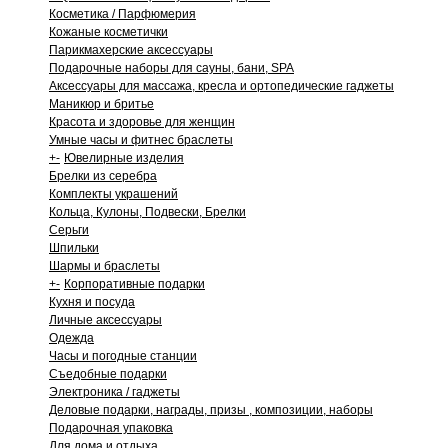
Косметика / Парфюмерия
Кожаные косметички
Парикмахерские аксессуары
Подарочные наборы для сауны, бани, SPA
Аксессуары для массажа, кресла и ортопедические гаджеты
Маникюр и бритье
Красота и здоровье для женщин
Умные часы и фитнес браслеты
+
-
Ювелирные изделия
Брелки из серебра
Комплекты украшений
Кольца, Кулоны, Подвески, Брелки
Серьги
Шпильки
Шармы и браслеты
+
-
Корпоративные подарки
Кухня и посуда
Личные аксессуары
Одежда
Часы и погодные станции
Съедобные подарки
Электроника / гаджеты
Деловые подарки, награды, призы , композиции, наборы
Подарочная упаковка
Для дома и отдыха