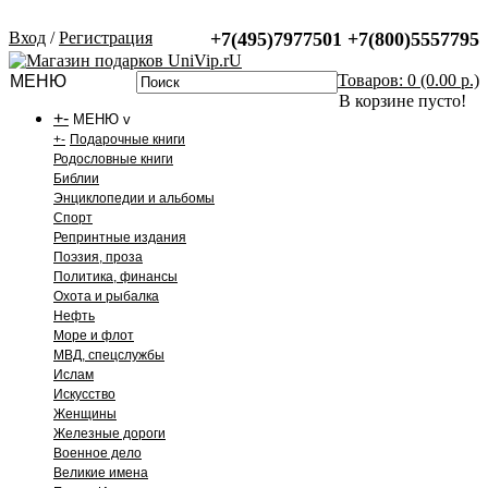
Вход
/
Регистрация
+7(495)7977501
+7(800)5557795
Товаров: 0 (0.00 р.)
МЕНЮ
В корзине пусто!
+
-
МЕНЮ v
+
-
Подарочные книги
Родословные книги
Библии
Энциклопедии и альбомы
Спорт
Репринтные издания
Поэзия, проза
Политика, финансы
Охота и рыбалка
Нефть
Море и флот
МВД, спецслужбы
Ислам
Искусство
Женщины
Железные дороги
Военное дело
Великие имена