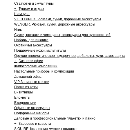
Статуэтки и скульптуры
+
-
Туризм и отдых
Шампура
VICTORINOX. Рюкзаки, сумки, дорожные аксессуары
WENGER. Рюкзаки, сумки, дорожные аксессуары
Игры
Сумки, рюкзаки и чемоданы, аксессуары для путешествий
Наборы для пикника
Охотничьи аксессуары
Подарочные ножи, мультитулы
Оружие пневматическое подарочное, арбалеты, луки, самозащита
+
-
Бизнес и офис
Философские композиции
Настольные приборы и композиции
Домашний офис
ViP Записные книжки
Папки из кожи
Визитницы
Блокноты
Ежедневники
Офисные аксессуары
Подарочные наборы
Деловые и профессиональные плакетки и панно
+
-
Здоровье и красота
S QUIRE. Коллекция мужских подарков