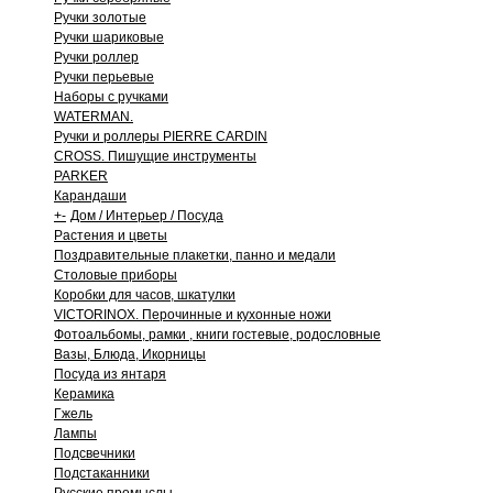
Ручки золотые
Ручки шариковые
Ручки роллер
Ручки перьевые
Наборы с ручками
WATERMAN.
Ручки и роллеры PIERRE CARDIN
CROSS. Пишущие инструменты
PARKER
Карандаши
+
-
Дом / Интерьер / Посуда
Растения и цветы
Поздравительные плакетки, панно и медали
Столовые приборы
Коробки для часов, шкатулки
VICTORINOX. Перочинные и кухонные ножи
Фотоальбомы, рамки , книги гостевые, родословные
Вазы, Блюда, Икорницы
Посуда из янтаря
Керамика
Гжель
Лампы
Подсвечники
Подстаканники