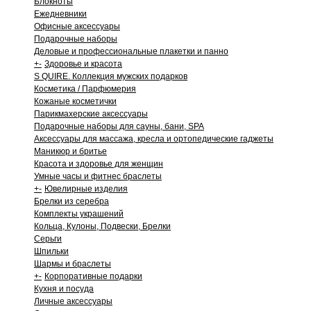
Блокноты
Ежедневники
Офисные аксессуары
Подарочные наборы
Деловые и профессиональные плакетки и панно
+
-
Здоровье и красота
S QUIRE. Коллекция мужских подарков
Косметика / Парфюмерия
Кожаные косметички
Парикмахерские аксессуары
Подарочные наборы для сауны, бани, SPA
Аксессуары для массажа, кресла и ортопедические гаджеты
Маникюр и бритье
Красота и здоровье для женщин
Умные часы и фитнес браслеты
+
-
Ювелирные изделия
Брелки из серебра
Комплекты украшений
Кольца, Кулоны, Подвески, Брелки
Серьги
Шпильки
Шармы и браслеты
+
-
Корпоративные подарки
Кухня и посуда
Личные аксессуары