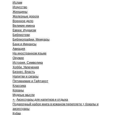
Ислам
Искусство
Женщины
Железные дороги
Военное дело
Великие имена
Евреи. Иудаизм
Библиотеки
Библиографии. Мемуары
Банк и финансы
Авиация
На иностранном языке
Оружие
История. Символика
Хобби. Увлечения
Бизнес. Власть
Напитки и сигары
Пятикнижие и Гафтарот
Классика
Кораны
Мудрые мысли
+
-
Аксессуары для напитков и отдыха
Подарочный набор книга в кожаном переплете + бокалы и
аксессуары
Кубки