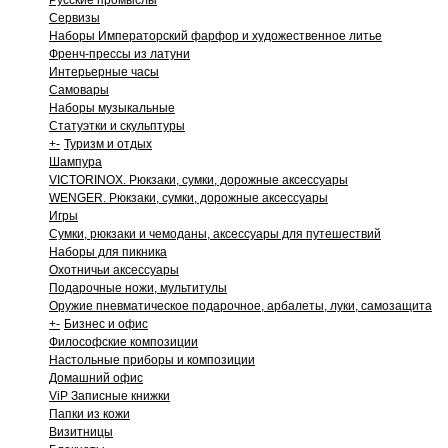
Русские промыслы
Сервизы
Наборы Императорский фарфор и художественное литье
Френч-прессы из латуни
Интерьерные часы
Самовары
Наборы музыкальные
Статуэтки и скульптуры
+
-
Туризм и отдых
Шампура
VICTORINOX. Рюкзаки, сумки, дорожные аксессуары
WENGER. Рюкзаки, сумки, дорожные аксессуары
Игры
Сумки, рюкзаки и чемоданы, аксессуары для путешествий
Наборы для пикника
Охотничьи аксессуары
Подарочные ножи, мультитулы
Оружие пневматическое подарочное, арбалеты, луки, самозащита
+
-
Бизнес и офис
Философские композиции
Настольные приборы и композиции
Домашний офис
ViP Записные книжки
Папки из кожи
Визитницы