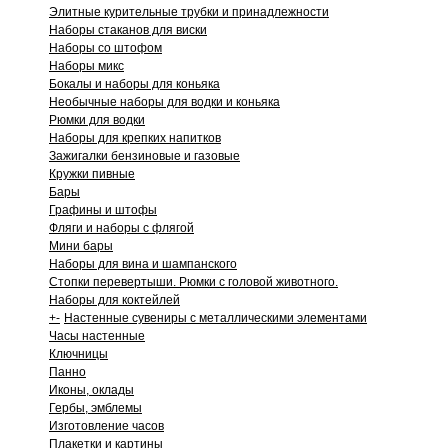
Элитные курительные трубки и принадлежности
Наборы стаканов для виски
Наборы со штофом
Наборы микс
Бокалы и наборы для коньяка
Необычные наборы для водки и коньяка
Рюмки для водки
Наборы для крепких напитков
Зажигалки бензиновые и газовые
Кружки пивные
Бары
Графины и штофы
Фляги и наборы с флягой
Мини бары
Наборы для вина и шампанского
Стопки перевертыши. Рюмки с головой животного.
Наборы для коктейлей
+
-
Настенные сувениры с металлическими элементами
Часы настенные
Ключницы
Панно
Иконы, оклады
Гербы, эмблемы
Изготовление часов
Плакетки и картины