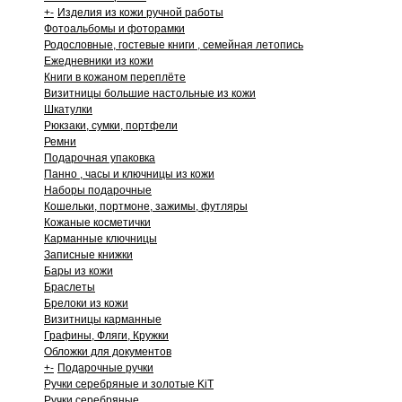
+
-
Изделия из кожи ручной работы
Фотоальбомы и фоторамки
Родословные, гостевые книги , семейная летопись
Ежедневники из кожи
Книги в кожаном переплёте
Визитницы большие настольные из кожи
Шкатулки
Рюкзаки, сумки, портфели
Ремни
Подарочная упаковка
Панно , часы и ключницы из кожи
Наборы подарочные
Кошельки, портмоне, зажимы, футляры
Кожаные косметички
Карманные ключницы
Записные книжки
Бары из кожи
Браслеты
Брелоки из кожи
Визитницы карманные
Графины, Фляги, Кружки
Обложки для документов
+
-
Подарочные ручки
Ручки серебряные и золотые KiT
Ручки серебряные