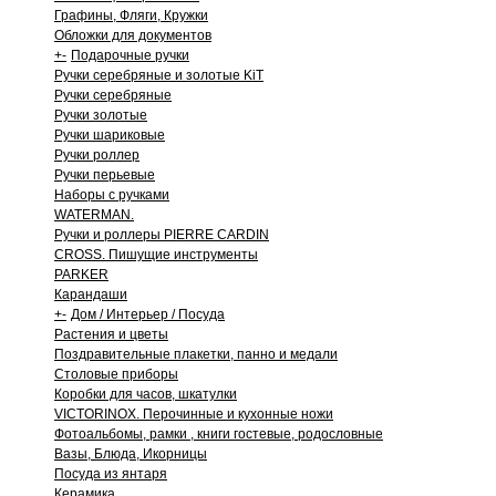
Графины, Фляги, Кружки
Обложки для документов
+
-
Подарочные ручки
Ручки серебряные и золотые KiT
Ручки серебряные
Ручки золотые
Ручки шариковые
Ручки роллер
Ручки перьевые
Наборы с ручками
WATERMAN.
Ручки и роллеры PIERRE CARDIN
CROSS. Пишущие инструменты
PARKER
Карандаши
+
-
Дом / Интерьер / Посуда
Растения и цветы
Поздравительные плакетки, панно и медали
Столовые приборы
Коробки для часов, шкатулки
VICTORINOX. Перочинные и кухонные ножи
Фотоальбомы, рамки , книги гостевые, родословные
Вазы, Блюда, Икорницы
Посуда из янтаря
Керамика