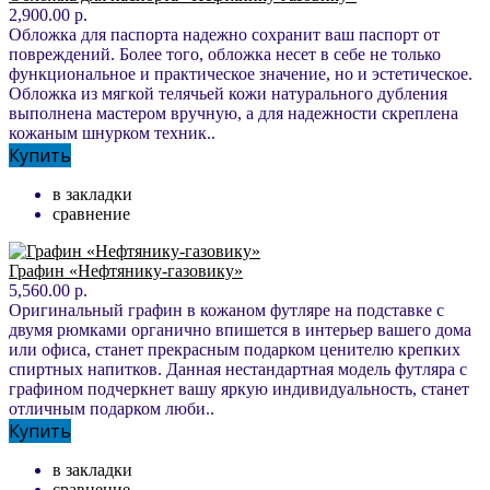
2,900.00 р.
Обложка для паспорта надежно сохранит ваш паспорт от
повреждений. Более того, обложка несет в себе не только
функциональное и практическое значение, но и эстетическое.
Обложка из мягкой телячьей кожи натурального дубления
выполнена мастером вручную, а для надежности скреплена
кожаным шнурком техник..
Купить
в закладки
сравнение
Графин «Нефтянику-газовику»
5,560.00 р.
Оригинальный графин в кожаном футляре на подставке с
двумя рюмками органично впишется в интерьер вашего дома
или офиса, станет прекрасным подарком ценителю крепких
спиртных напитков. Данная нестандартная модель футляра с
графином подчеркнет вашу яркую индивидуальность, станет
отличным подарком люби..
Купить
в закладки
сравнение