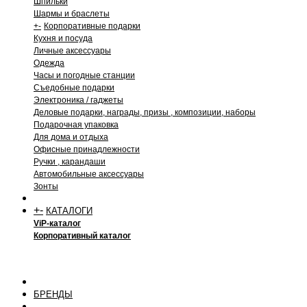
Шпильки
Шармы и браслеты
+
-
Корпоративные подарки
Кухня и посуда
Личные аксессуары
Одежда
Часы и погодные станции
Съедобные подарки
Электроника / гаджеты
Деловые подарки, награды, призы , композиции, наборы
Подарочная упаковка
Для дома и отдыха
Офисные принадлежности
Ручки , карандаши
Автомобильные аксессуары
Зонты
+
-
КАТАЛОГИ
ViP-каталог
Корпоративный каталог
БРЕНДЫ