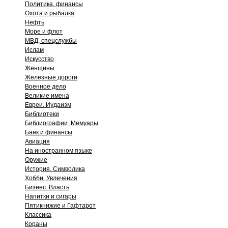
Политика, финансы
Охота и рыбалка
Нефть
Море и флот
МВД, спецслужбы
Ислам
Искусство
Женщины
Железные дороги
Военное дело
Великие имена
Евреи. Иудаизм
Библиотеки
Библиографии. Мемуары
Банк и финансы
Авиация
На иностранном языке
Оружие
История. Символика
Хобби. Увлечения
Бизнес. Власть
Напитки и сигары
Пятикнижие и Гафтарот
Классика
Кораны