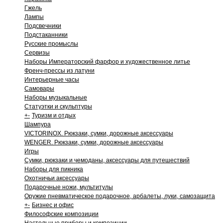
Гжель
Лампы
Подсвечники
Подстаканники
Русские промыслы
Сервизы
Наборы Императорский фарфор и художественное литье
Френч-прессы из латуни
Интерьерные часы
Самовары
Наборы музыкальные
Статуэтки и скульптуры
+
-
Туризм и отдых
Шампура
VICTORINOX. Рюкзаки, сумки, дорожные аксессуары
WENGER. Рюкзаки, сумки, дорожные аксессуары
Игры
Сумки, рюкзаки и чемоданы, аксессуары для путешествий
Наборы для пикника
Охотничьи аксессуары
Подарочные ножи, мультитулы
Оружие пневматическое подарочное, арбалеты, луки, самозащита
+
-
Бизнес и офис
Философские композиции