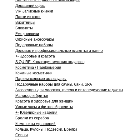
Настольные приборы и композиции
Домашний офис
ViP Записные книжки
Папки из кожи
Визитницы
Блокноты
Ежедневники
Офисные аксессуары
Подарочные наборы
Деловые и профессиональные плакетки и панно
+
-
Здоровье и красота
S QUIRE. Коллекция мужских подарков
Косметика / Парфюмерия
Кожаные косметички
Парикмахерские аксессуары
Подарочные наборы для сауны, бани, SPA
Аксессуары для массажа, кресла и ортопедические гаджеты
Маникюр и бритье
Красота и здоровье для женщин
Умные часы и фитнес браслеты
+
-
Ювелирные изделия
Брелки из серебра
Комплекты украшений
Кольца, Кулоны, Подвески, Брелки
Серьги