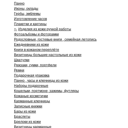
Панно
Иконы, оклады
Гербы, эмблемы
Изготовление часов
Плакетки и картины
+
-
Изделия из кожи ручной работы
Фотоальбомы и фоторамки
Родословные, гостевые книги , семейная летопись
Ежедневники из кожи
Книги в кожаном переплёте
Визитницы большие настольные из кожи
Шкатулки
Рюкзаки, сумки, портфели
Ремни
Подарочная упаковка
Панно , часы и ключницы из кожи
Наборы подарочные
Кошельки, портмоне, зажимы, футляры
Кожаные косметички
Карманные ключницы
Записные книжки
Бары из кожи
Браслеты
Брелоки из кожи
Визитницы карманные