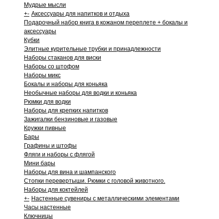
Мудрые мысли
+
-
Аксессуары для напитков и отдыха
Подарочный набор книга в кожаном переплете + бокалы и
аксессуары
Кубки
Элитные курительные трубки и принадлежности
Наборы стаканов для виски
Наборы со штофом
Наборы микс
Бокалы и наборы для коньяка
Необычные наборы для водки и коньяка
Рюмки для водки
Наборы для крепких напитков
Зажигалки бензиновые и газовые
Кружки пивные
Бары
Графины и штофы
Фляги и наборы с флягой
Мини бары
Наборы для вина и шампанского
Стопки перевертыши. Рюмки с головой животного.
Наборы для коктейлей
+
-
Настенные сувениры с металлическими элементами
Часы настенные
Ключницы