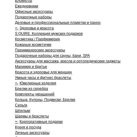
Блокноты
Ежедневники
Офисные аксессуары
Подарочные наборы
Деловые и профессиональные плакетки и панно
+
-
Здоровье и красота
S QUIRE. Коллекция мужских подарков
Косметика / Парфюмерия
Кожаные косметички
Парикмахерские аксессуары
Подарочные наборы для сауны, бани, SPA
Аксессуары для массажа, кресла и ортопедические гаджеты
Маникюр и бритье
Красота и здоровье для женщин
Умные часы и фитнес браслеты
+
-
Ювелирные изделия
Брелки из серебра
Комплекты украшений
Кольца, Кулоны, Подвески, Брелки
Серьги
Шпильки
Шармы и браслеты
+
-
Корпоративные подарки
Кухня и посуда
Личные аксессуары