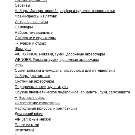
Русские промыслы
Сервизы
Наборы Императорский фарфор и художественное литье
Френч-прессы из латуни
Интерьерные часы
Самовары
Наборы музыкальные
Статуэтки и скульптуры
+
-
Туризм и отдых
Шампура
VICTORINOX. Рюкзаки, сумки, дорожные аксессуары
WENGER. Рюкзаки, сумки, дорожные аксессуары
Игры
Сумки, рюкзаки и чемоданы, аксессуары для путешествий
Наборы для пикника
Охотничьи аксессуары
Подарочные ножи, мультитулы
Оружие пневматическое подарочное, арбалеты, луки, самозащита
+
-
Бизнес и офис
Философские композиции
Настольные приборы и композиции
Домашний офис
ViP Записные книжки
Папки из кожи
Визитницы