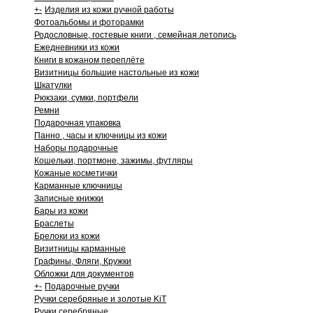
+
-
Изделия из кожи ручной работы
Фотоальбомы и фоторамки
Родословные, гостевые книги , семейная летопись
Ежедневники из кожи
Книги в кожаном переплёте
Визитницы большие настольные из кожи
Шкатулки
Рюкзаки, сумки, портфели
Ремни
Подарочная упаковка
Панно , часы и ключницы из кожи
Наборы подарочные
Кошельки, портмоне, зажимы, футляры
Кожаные косметички
Карманные ключницы
Записные книжки
Бары из кожи
Браслеты
Брелоки из кожи
Визитницы карманные
Графины, Фляги, Кружки
Обложки для документов
+
-
Подарочные ручки
Ручки серебряные и золотые KiT
Ручки серебряные