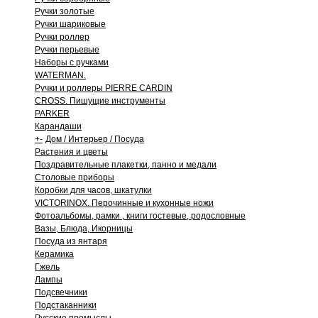
Ручки золотые
Ручки шариковые
Ручки роллер
Ручки перьевые
Наборы с ручками
WATERMAN.
Ручки и роллеры PIERRE CARDIN
CROSS. Пишущие инструменты
PARKER
Карандаши
+
-
Дом / Интерьер / Посуда
Растения и цветы
Поздравительные плакетки, панно и медали
Столовые приборы
Коробки для часов, шкатулки
VICTORINOX. Перочинные и кухонные ножи
Фотоальбомы, рамки , книги гостевые, родословные
Вазы, Блюда, Икорницы
Посуда из янтаря
Керамика
Гжель
Лампы
Подсвечники
Подстаканники