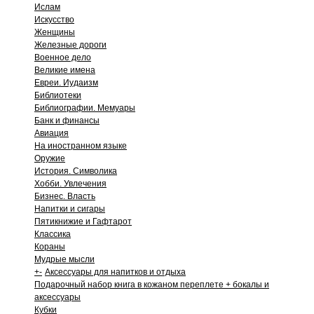
Ислам
Искусство
Женщины
Железные дороги
Военное дело
Великие имена
Евреи. Иудаизм
Библиотеки
Библиографии. Мемуары
Банк и финансы
Авиация
На иностранном языке
Оружие
История. Символика
Хобби. Увлечения
Бизнес. Власть
Напитки и сигары
Пятикнижие и Гафтарот
Классика
Кораны
Мудрые мысли
+
-
Аксессуары для напитков и отдыха
Подарочный набор книга в кожаном переплете + бокалы и
аксессуары
Кубки