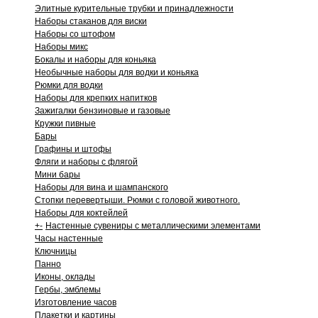
Элитные курительные трубки и принадлежности
Наборы стаканов для виски
Наборы со штофом
Наборы микс
Бокалы и наборы для коньяка
Необычные наборы для водки и коньяка
Рюмки для водки
Наборы для крепких напитков
Зажигалки бензиновые и газовые
Кружки пивные
Бары
Графины и штофы
Фляги и наборы с флягой
Мини бары
Наборы для вина и шампанского
Стопки перевертыши. Рюмки с головой животного.
Наборы для коктейлей
+
-
Настенные сувениры с металлическими элементами
Часы настенные
Ключницы
Панно
Иконы, оклады
Гербы, эмблемы
Изготовление часов
Плакетки и картины