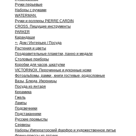
Ручки перьевые
Наборы с ручками
WATERMAN.
Ручки и роллеры PIERRE CARDIN
CROSS. Пишущие инструменты
PARKER
Карандаши
+
-
Дом / Интерьер / Посуда
Растения и цветы
Поздравительные плакетки, панно и медали
Столовые приборы
Коробки для часов, шкатулки
VICTORINOX. Перочинные и кухонные ножи
Фотоальбомы, рамки , книги гостевые, родословные
Вазы, Блюда, Икорницы
Посуда из янтаря
Керамика
Гжель
Лампы
Подсвечники
Подстаканники
Русские промыслы
Сервизы
Наборы Императорский фарфор и художественное литье
Френч-прессы из латуни