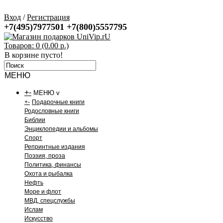
Вход
/
Регистрация
+7(495)7977501
+7(800)5557795
Товаров: 0 (0.00 р.)
В корзине пусто!
МЕНЮ
+
-
МЕНЮ v
+
-
Подарочные книги
Родословные книги
Библии
Энциклопедии и альбомы
Спорт
Репринтные издания
Поэзия, проза
Политика, финансы
Охота и рыбалка
Нефть
Море и флот
МВД, спецслужбы
Ислам
Искусство