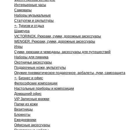
Интерьерные часы
Самовары
Наборы музыкальные
Статуэтки и скульптуры
+
-
Туризм и отдых
Шампура
VICTORINOX. Рюкзаки, сумки, дорожные аксессуары
WENGER. Рюкзаки, сумки, дорожные аксессуары
Игры
Сумки, рюкзаки и чемоданы, аксессуары для путешествий
Наборы для пикника
Охотничьи аксессуары
Подарочные ножи, мультитулы
Оружие пневматическое подарочное, арбалеты, луки, самозащита
+
-
Бизнес и офис
Философские композиции
Настольные приборы и композиции
Домашний офис
ViP Записные книжки
Папки из кожи
Визитницы
Блокноты
Ежедневники
Офисные аксессуары