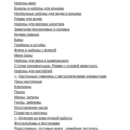
Наборы микс
Бокалы и наборы для коньяка
Необычные наборы для водки и коньяка
Рюмки для водки
Наборы для крепких напитков
Зажигалки бензиновые и газовые
Кружки пивные
Бары
Графины и штофы
Фляги и наборы с флягой
Мини бары
Наборы для вина и шампанского
Стопки перевертыши. Рюмки с головой животного.
Наборы для коктейлей
+
-
Настенные сувениры с металлическими элементами
Часы настенные
Ключницы
Панно
Иконы, оклады
Гербы, эмблемы
Изготовление часов
Плакетки и картины
+
-
Изделия из кожи ручной работы
Фотоальбомы и фоторамки
Родословные, гостевые книги , семейная летопись