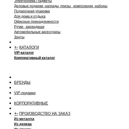
Электроника / гаджеты
Деловые подарки, награды, призы , композиции, наборы
Подарочная упаковка
Для дома и отдыха
Офисные принадлежности
Ручки , карандаши
Автомобильные аксессуары
Зонты
+
-
КАТАЛОГИ
ViP-каталог
Корпоративный каталог
БРЕНДЫ
ViP-подарки
КОРПОРАТИВНЫЕ
+
-
ПРОИЗВОДСТВО НА ЗАКАЗ
Из металла
Из дерева