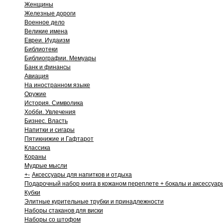
Женщины
Железные дороги
Военное дело
Великие имена
Евреи. Иудаизм
Библиотеки
Библиографии. Мемуары
Банк и финансы
Авиация
На иностранном языке
Оружие
История. Символика
Хобби. Увлечения
Бизнес. Власть
Напитки и сигары
Пятикнижие и Гафтарот
Классика
Кораны
Мудрые мысли
+
-
Аксессуары для напитков и отдыха
Подарочный набор книга в кожаном переплете + бокалы и аксессуар
Кубки
Элитные курительные трубки и принадлежности
Наборы стаканов для виски
Наборы со штофом