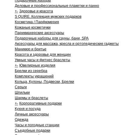
Подарочные наборы
Деловые и профессиональные плакетки и панно
+
-
Здоровье и красота
S QUIRE. Коллекция мужских подарков
Косметика / Парфюмерия
Кожаные косметички
Парикмахерские аксессуары
Подарочные наборы для сауны, бани, SPA
Аксессуары для массажа, кресла и ортопедические гаджеты
Маникюр и бритье
Красота и здоровье для женщин
Умные часы и фитнес браслеты
+
-
Ювелирные изделия
Брелки из серебра
Комплекты украшений
Кольца, Кулоны, Подвески, Брелки
Серьги
Шпильки
Шармы и браслеты
+
-
Корпоративные подарки
Кухня и посуда
Личные аксессуары
Одежда
Часы и погодные станции
Съедобные подарки