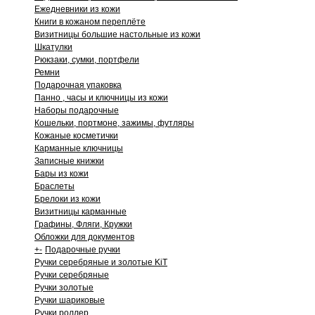
Ежедневники из кожи
Книги в кожаном переплёте
Визитницы большие настольные из кожи
Шкатулки
Рюкзаки, сумки, портфели
Ремни
Подарочная упаковка
Панно , часы и ключницы из кожи
Наборы подарочные
Кошельки, портмоне, зажимы, футляры
Кожаные косметички
Карманные ключницы
Записные книжки
Бары из кожи
Браслеты
Брелоки из кожи
Визитницы карманные
Графины, Фляги, Кружки
Обложки для документов
+
-
Подарочные ручки
Ручки серебряные и золотые KiT
Ручки серебряные
Ручки золотые
Ручки шариковые
Ручки роллер