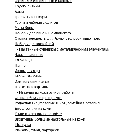
Зажигалки бензиновые и газовые
Кружки пивные
Бары
Графины и штофы
Фляги и наборы с флягой
Мини бары
Наборы для вина и шампанского
Стопки перевертыши. Рюмки с головой животного.
Наборы для коктейлей
+
-
Настенные сувениры с металлическими элементами
Часы настенные
Ключницы
Панно
Иконы, оклады
Гербы, эмблемы
Изготовление часов
Плакетки и картины
+
-
Изделия из кожи ручной работы
Фотоальбомы и фоторамки
Родословные, гостевые книги , семейная летопись
Ежедневники из кожи
Книги в кожаном переплёте
Визитницы большие настольные из кожи
Шкатулки
Рюкзаки, сумки, портфели