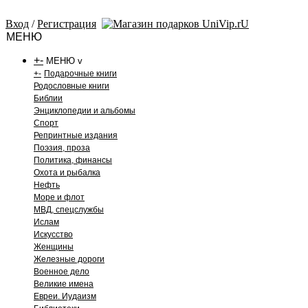
Вход
/
Регистрация
МЕНЮ
+
-
МЕНЮ v
+
-
Подарочные книги
Родословные книги
Библии
Энциклопедии и альбомы
Спорт
Репринтные издания
Поэзия, проза
Политика, финансы
Охота и рыбалка
Нефть
Море и флот
МВД, спецслужбы
Ислам
Искусство
Женщины
Железные дороги
Военное дело
Великие имена
Евреи. Иудаизм