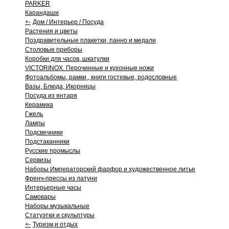
PARKER
Карандаши
+
-
Дом / Интерьер / Посуда
Растения и цветы
Поздравительные плакетки, панно и медали
Столовые приборы
Коробки для часов, шкатулки
VICTORINOX. Перочинные и кухонные ножи
Фотоальбомы, рамки , книги гостевые, родословные
Вазы, Блюда, Икорницы
Посуда из янтаря
Керамика
Гжель
Лампы
Подсвечники
Подстаканники
Русские промыслы
Сервизы
Наборы Императорский фарфор и художественное литье
Френч-прессы из латуни
Интерьерные часы
Самовары
Наборы музыкальные
Статуэтки и скульптуры
+
-
Туризм и отдых