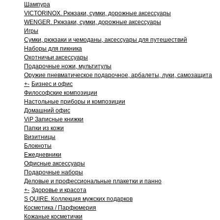
Шампура
VICTORINOX. Рюкзаки, сумки, дорожные аксессуары
WENGER. Рюкзаки, сумки, дорожные аксессуары
Игры
Сумки, рюкзаки и чемоданы, аксессуары для путешествий
Наборы для пикника
Охотничьи аксессуары
Подарочные ножи, мультитулы
Оружие пневматическое подарочное, арбалеты, луки, самозащита
+
-
Бизнес и офис
Философские композиции
Настольные приборы и композиции
Домашний офис
ViP Записные книжки
Папки из кожи
Визитницы
Блокноты
Ежедневники
Офисные аксессуары
Подарочные наборы
Деловые и профессиональные плакетки и панно
+
-
Здоровье и красота
S QUIRE. Коллекция мужских подарков
Косметика / Парфюмерия
Кожаные косметички