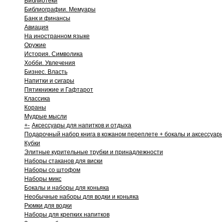
Библиотеки
Библиографии. Мемуары
Банк и финансы
Авиация
На иностранном языке
Оружие
История. Символика
Хобби. Увлечения
Бизнес. Власть
Напитки и сигары
Пятикнижие и Гафтарот
Классика
Кораны
Мудрые мысли
+
-
Аксессуары для напитков и отдыха
Подарочный набор книга в кожаном переплете + бокалы и аксессуар
Кубки
Элитные курительные трубки и принадлежности
Наборы стаканов для виски
Наборы со штофом
Наборы микс
Бокалы и наборы для коньяка
Необычные наборы для водки и коньяка
Рюмки для водки
Наборы для крепких напитков