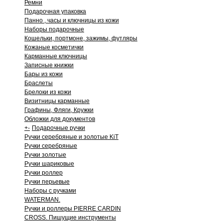
Ремни
Подарочная упаковка
Панно , часы и ключницы из кожи
Наборы подарочные
Кошельки, портмоне, зажимы, футляры
Кожаные косметички
Карманные ключницы
Записные книжки
Бары из кожи
Браслеты
Брелоки из кожи
Визитницы карманные
Графины, Фляги, Кружки
Обложки для документов
+
-
Подарочные ручки
Ручки серебряные и золотые KiT
Ручки серебряные
Ручки золотые
Ручки шариковые
Ручки роллер
Ручки перьевые
Наборы с ручками
WATERMAN.
Ручки и роллеры PIERRE CARDIN
CROSS. Пишущие инструменты