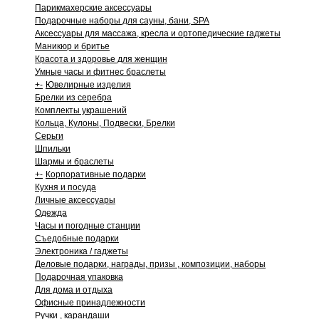
Парикмахерские аксессуары
Подарочные наборы для сауны, бани, SPA
Аксессуары для массажа, кресла и ортопедические гаджеты
Маникюр и бритье
Красота и здоровье для женщин
Умные часы и фитнес браслеты
+
-
Ювелирные изделия
Брелки из серебра
Комплекты украшений
Кольца, Кулоны, Подвески, Брелки
Серьги
Шпильки
Шармы и браслеты
+
-
Корпоративные подарки
Кухня и посуда
Личные аксессуары
Одежда
Часы и погодные станции
Съедобные подарки
Электроника / гаджеты
Деловые подарки, награды, призы , композиции, наборы
Подарочная упаковка
Для дома и отдыха
Офисные принадлежности
Ручки , карандаши