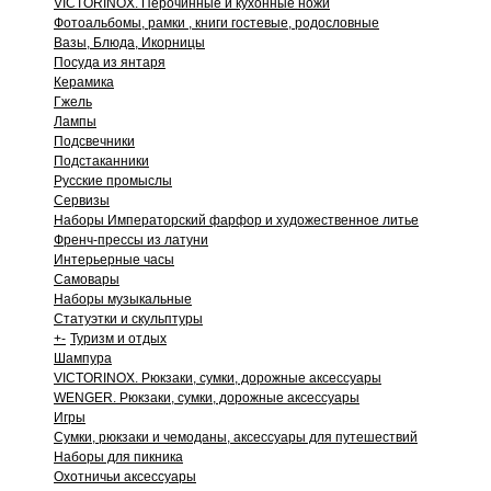
VICTORINOX. Перочинные и кухонные ножи
Фотоальбомы, рамки , книги гостевые, родословные
Вазы, Блюда, Икорницы
Посуда из янтаря
Керамика
Гжель
Лампы
Подсвечники
Подстаканники
Русские промыслы
Сервизы
Наборы Императорский фарфор и художественное литье
Френч-прессы из латуни
Интерьерные часы
Самовары
Наборы музыкальные
Статуэтки и скульптуры
+
-
Туризм и отдых
Шампура
VICTORINOX. Рюкзаки, сумки, дорожные аксессуары
WENGER. Рюкзаки, сумки, дорожные аксессуары
Игры
Сумки, рюкзаки и чемоданы, аксессуары для путешествий
Наборы для пикника
Охотничьи аксессуары