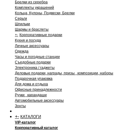
Брелки из серебра
Комплекты украшений
Кольца, Кулоны, Подвески, Брелки
Серьги
Шпильки
Шармы и браслеты
+
-
Корпоративные подарки
Кухня и посуда
Личные аксессуары
Одежда
Часы и погодные станции
Съедобные подарки
Электроника / гаджеты
Деловые подарки, награды, призы , композиции, наборы
Подарочная упаковка
Для дома и отдыха
Офисные принадлежности
Ручки , карандаши
Автомобильные аксессуары
Зонты
+
-
КАТАЛОГИ
ViP-каталог
Корпоративный каталог