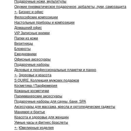
Подарочные ножи, мультитулы
Оружие пневматическое подарочное, арбалеты, луки, самозащита
+
-
Бизнес и офис
Философские композиции
Настольные приборы и композиции
Домашний офис
ViP Записные книжки
Папки из кожи
Визитницы
Блокноты
Ежедневники
Офисные аксессуары
Подарочные наборы
Деловые и профессиональные плакетки и панно
+
-
Здоровье и красота
S QUIRE. Коллекция мужских подарков
Косметика / Парфюмерия
Кожаные косметички
Парикмахерские аксессуары
Подарочные наборы для сауны, бани, SPA
Аксессуары для массажа, кресла и ортопедические гаджеты
Маникюр и бритье
Красота и здоровье для женщин
Умные часы и фитнес браслеты
+
-
Ювелирные изделия