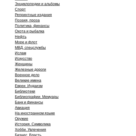
Энциклопедии и альбомы
Спорт
Репринтные издания
Поэзия, проза
Политика, финансы
Охота и рыбалка
Нефть
Море и флот
МВД, спецслужбы
Ислам
Искусство
Женщины
Железные дороги
Военное дело
Великие имена
Евреи. Иудаизм
Библиотеки
Библиографии. Мемуары
Банк и финансы
Авиация
На иностранном языке
Оружие
История. Символика
Хобби. Увлечения
Бизнес. Власть