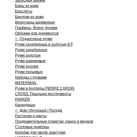
Записные книжки
Бары из кожи
Браслеты
Брелоки из кожи
Визитницы карманные
Графины, Фляги, Кружки
Обложки для документов
+
-
Подарочные ручки
Ручки серебряные и золотые KiT
Ручки серебряные
Ручки золотые
Ручки шариковые
Ручки роллер
Ручки перьевые
Наборы с ручками
WATERMAN.
Ручки и роллеры PIERRE CARDIN
CROSS. Пишущие инструменты
PARKER
Карандаши
+
-
Дом / Интерьер / Посуда
Растения и цветы
Поздравительные плакетки, панно и медали
Столовые приборы
Коробки для часов, шкатулки