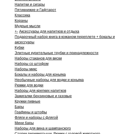
Напитки и сигары
Пятикнижие и Гафтарот
Классика
Кораны
Мудрые мысли
+
-
Аксессуары для напитков и отдыха
Подарочный набор книга в кожаном переплете + бокалы и
аксессуары
Кубки
Элитные курительные трубки и принадлежности
Наборы стаканов для виски
Наборы со штофом
Наборы микс
Бокалы и наборы для коньяка
Необычные наборы для водки и коньяка
Рюмки для водки
Наборы для крепких напитков
Зажигалки бензиновые и газовые
Кружки пивные
Бары
Графины и штофы
Фляги и наборы с флягой
Мини бары
Наборы для вина и шампанского
Стопки перевертыши. Рюмки с головой животного.