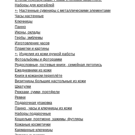
Наборы для коктейлей
+
-
Настенные сувениры с металлическими элементами
Часы настенные
Ключницы
Панно
Иконы, оклады
Гербы, эмблемы
Изготовление часов
Плакетки и картины
+
-
Изделия из кожи ручной работы
Фотоальбомы и фоторамки
Родословные, гостевые книги , семейная летопись
Ежедневники из кожи
Книги в кожаном переплёте
Визитницы большие настольные из кожи
Шкатулки
Рюкзаки, сумки, портфели
Ремни
Подарочная упаковка
Панно , часы и ключницы из кожи
Наборы подарочные
Кошельки, портмоне, зажимы, футляры
Кожаные косметички
Карманные ключницы