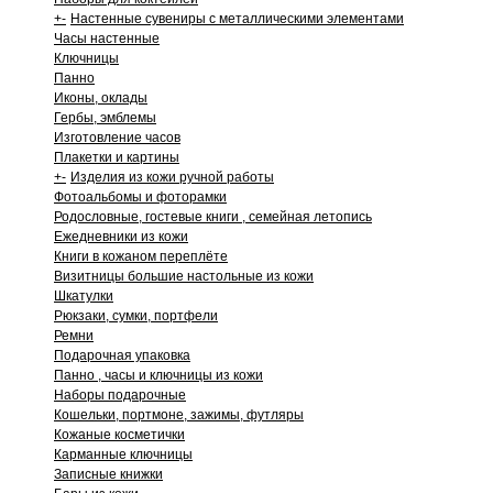
+
-
Настенные сувениры с металлическими элементами
Часы настенные
Ключницы
Панно
Иконы, оклады
Гербы, эмблемы
Изготовление часов
Плакетки и картины
+
-
Изделия из кожи ручной работы
Фотоальбомы и фоторамки
Родословные, гостевые книги , семейная летопись
Ежедневники из кожи
Книги в кожаном переплёте
Визитницы большие настольные из кожи
Шкатулки
Рюкзаки, сумки, портфели
Ремни
Подарочная упаковка
Панно , часы и ключницы из кожи
Наборы подарочные
Кошельки, портмоне, зажимы, футляры
Кожаные косметички
Карманные ключницы
Записные книжки