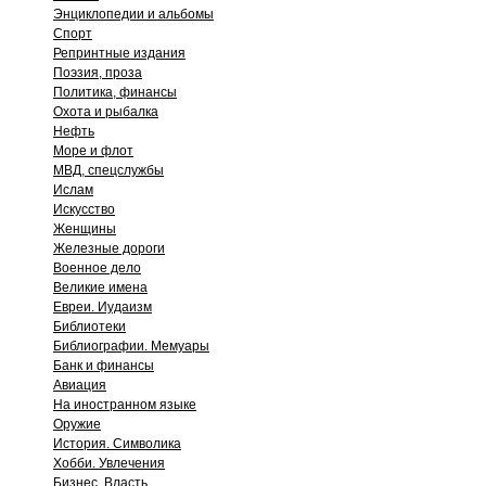
Энциклопедии и альбомы
Спорт
Репринтные издания
Поэзия, проза
Политика, финансы
Охота и рыбалка
Нефть
Море и флот
МВД, спецслужбы
Ислам
Искусство
Женщины
Железные дороги
Военное дело
Великие имена
Евреи. Иудаизм
Библиотеки
Библиографии. Мемуары
Банк и финансы
Авиация
На иностранном языке
Оружие
История. Символика
Хобби. Увлечения
Бизнес. Власть