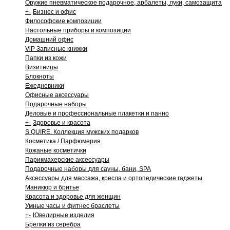
Оружие пневматическое подарочное, арбалеты, луки, самозащита
+
-
Бизнес и офис
Философские композиции
Настольные приборы и композиции
Домашний офис
ViP Записные книжки
Папки из кожи
Визитницы
Блокноты
Ежедневники
Офисные аксессуары
Подарочные наборы
Деловые и профессиональные плакетки и панно
+
-
Здоровье и красота
S QUIRE. Коллекция мужских подарков
Косметика / Парфюмерия
Кожаные косметички
Парикмахерские аксессуары
Подарочные наборы для сауны, бани, SPA
Аксессуары для массажа, кресла и ортопедические гаджеты
Маникюр и бритье
Красота и здоровье для женщин
Умные часы и фитнес браслеты
+
-
Ювелирные изделия
Брелки из серебра