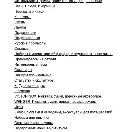
Фотоальбомы, рамки , книги гостевые, родословные
Вазы, Блюда, Икорницы
Посуда из янтаря
Керамика
Гжель
Лампы
Подсвечники
Подстаканники
Русские промыслы
Сервизы
Наборы Императорский фарфор и художественное литье
Френч-прессы из латуни
Интерьерные часы
Самовары
Наборы музыкальные
Статуэтки и скульптуры
+
-
Туризм и отдых
Шампура
VICTORINOX. Рюкзаки, сумки, дорожные аксессуары
WENGER. Рюкзаки, сумки, дорожные аксессуары
Игры
Сумки, рюкзаки и чемоданы, аксессуары для путешествий
Наборы для пикника
Охотничьи аксессуары
Подарочные ножи, мультитулы