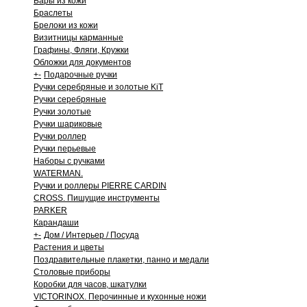
Бары из кожи
Браслеты
Брелоки из кожи
Визитницы карманные
Графины, Фляги, Кружки
Обложки для документов
+
-
Подарочные ручки
Ручки серебряные и золотые KiT
Ручки серебряные
Ручки золотые
Ручки шариковые
Ручки роллер
Ручки перьевые
Наборы с ручками
WATERMAN.
Ручки и роллеры PIERRE CARDIN
CROSS. Пишущие инструменты
PARKER
Карандаши
+
-
Дом / Интерьер / Посуда
Растения и цветы
Поздравительные плакетки, панно и медали
Столовые приборы
Коробки для часов, шкатулки
VICTORINOX. Перочинные и кухонные ножи