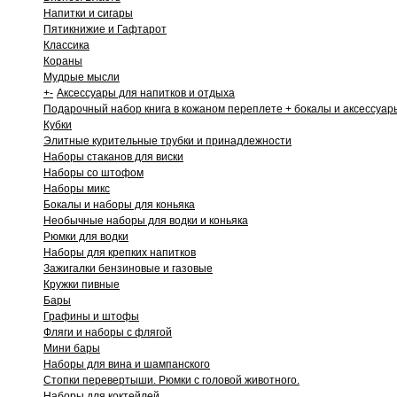
Напитки и сигары
Пятикнижие и Гафтарот
Классика
Кораны
Мудрые мысли
+
-
Аксессуары для напитков и отдыха
Подарочный набор книга в кожаном переплете + бокалы и аксессуар
Кубки
Элитные курительные трубки и принадлежности
Наборы стаканов для виски
Наборы со штофом
Наборы микс
Бокалы и наборы для коньяка
Необычные наборы для водки и коньяка
Рюмки для водки
Наборы для крепких напитков
Зажигалки бензиновые и газовые
Кружки пивные
Бары
Графины и штофы
Фляги и наборы с флягой
Мини бары
Наборы для вина и шампанского
Стопки перевертыши. Рюмки с головой животного.
Наборы для коктейлей