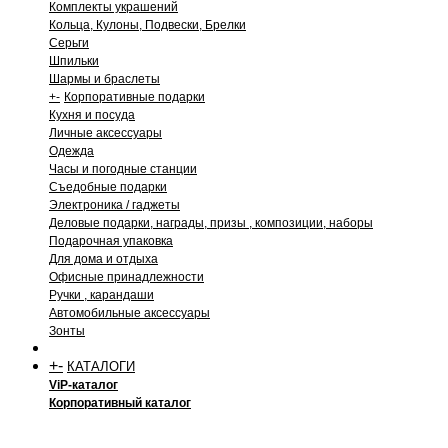
Комплекты украшений
Кольца, Кулоны, Подвески, Брелки
Серьги
Шпильки
Шармы и браслеты
+
-
Корпоративные подарки
Кухня и посуда
Личные аксессуары
Одежда
Часы и погодные станции
Съедобные подарки
Электроника / гаджеты
Деловые подарки, награды, призы , композиции, наборы
Подарочная упаковка
Для дома и отдыха
Офисные принадлежности
Ручки , карандаши
Автомобильные аксессуары
Зонты
+
-
КАТАЛОГИ
ViP-каталог
Корпоративный каталог