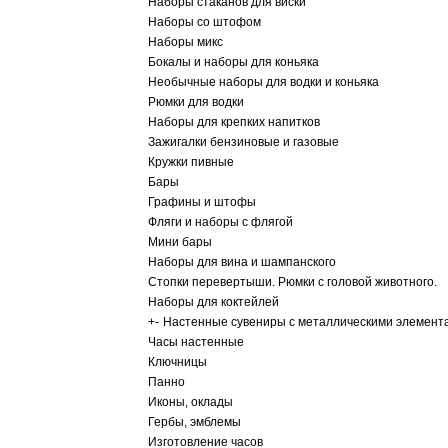
Наборы стаканов для виски
Наборы со штофом
Наборы микс
Бокалы и наборы для коньяка
Необычные наборы для водки и коньяка
Рюмки для водки
Наборы для крепких напитков
Зажигалки бензиновые и газовые
Кружки пивные
Бары
Графины и штофы
Фляги и наборы с флягой
Мини бары
Наборы для вина и шампанского
Стопки перевертыши. Рюмки с головой животного.
Наборы для коктейлей
+
-
Настенные сувениры с металлическими элемент
Часы настенные
Ключницы
Панно
Иконы, оклады
Гербы, эмблемы
Изготовление часов