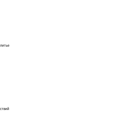
литье
ествий