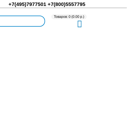
+7(495)7977501
+7(800)5557795
Товаров: 0 (0.00 р.)