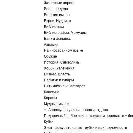
Железные дороги
Военное дело
Великие имена
Евреи. Иудаизм
Библиотеки
Библиографии. Мемуары
Банк и финансы
Авиация
На иностранном языке
Оружие
История. Символика
Хобби. Увлечения
Бизнес. Власть
Напитки и сигары
Пятикнижие и Гафтарот
Классика
Кораны
Мудрые мысли
+
-
Аксессуары для напитков и отдыха
Подарочный набор книга в кожаном переплете + бо
Кубки
Элитные курительные трубки и принадлежности