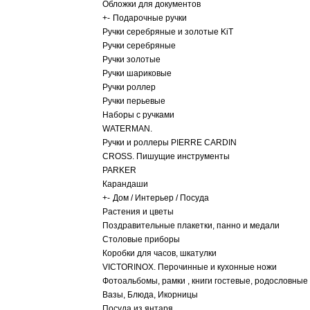
Обложки для документов
+
-
Подарочные ручки
Ручки серебряные и золотые KiT
Ручки серебряные
Ручки золотые
Ручки шариковые
Ручки роллер
Ручки перьевые
Наборы с ручками
WATERMAN.
Ручки и роллеры PIERRE CARDIN
CROSS. Пишущие инструменты
PARKER
Карандаши
+
-
Дом / Интерьер / Посуда
Растения и цветы
Поздравительные плакетки, панно и медали
Столовые приборы
Коробки для часов, шкатулки
VICTORINOX. Перочинные и кухонные ножи
Фотоальбомы, рамки , книги гостевые, родословные
Вазы, Блюда, Икорницы
Посуда из янтаря