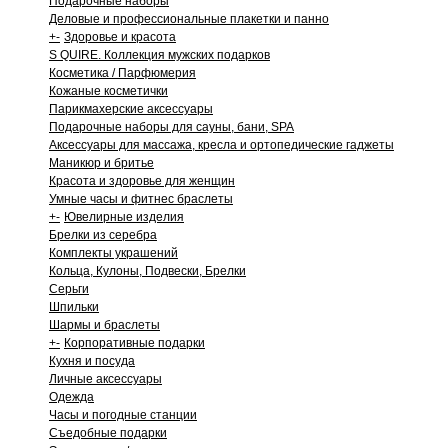
Подарочные наборы
Деловые и профессиональные плакетки и панно
+
-
Здоровье и красота
S QUIRE. Коллекция мужских подарков
Косметика / Парфюмерия
Кожаные косметички
Парикмахерские аксессуары
Подарочные наборы для сауны, бани, SPA
Аксессуары для массажа, кресла и ортопедические гаджеты
Маникюр и бритье
Красота и здоровье для женщин
Умные часы и фитнес браслеты
+
-
Ювелирные изделия
Брелки из серебра
Комплекты украшений
Кольца, Кулоны, Подвески, Брелки
Серьги
Шпильки
Шармы и браслеты
+
-
Корпоративные подарки
Кухня и посуда
Личные аксессуары
Одежда
Часы и погодные станции
Съедобные подарки