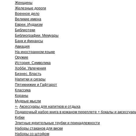
Женщины
Железные дороги
Военное дело
Великие имена
Евреи. Иудаизм
Библиотеки
Библиографии. Мемуары
Банк и финансы
Авиация
На иностранном языке
Оружие
История. Символика
Хобби. Увлечения
Бизнес. Власть
Напитки и сигары
Пятикнижие и Гафтарот
Классика
Кораны
Мудрые мысли
+
-
Аксессуары для напитков и отдыха
Подарочный набор книга в кожаном переплете + бокалы и аксессуар
Кубки
Элитные курительные трубки и принадлежности
Наборы стаканов для виски
Наборы со штофом