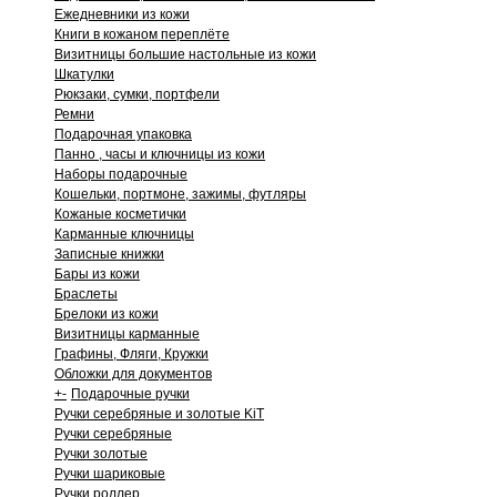
Ежедневники из кожи
Книги в кожаном переплёте
Визитницы большие настольные из кожи
Шкатулки
Рюкзаки, сумки, портфели
Ремни
Подарочная упаковка
Панно , часы и ключницы из кожи
Наборы подарочные
Кошельки, портмоне, зажимы, футляры
Кожаные косметички
Карманные ключницы
Записные книжки
Бары из кожи
Браслеты
Брелоки из кожи
Визитницы карманные
Графины, Фляги, Кружки
Обложки для документов
+
-
Подарочные ручки
Ручки серебряные и золотые KiT
Ручки серебряные
Ручки золотые
Ручки шариковые
Ручки роллер