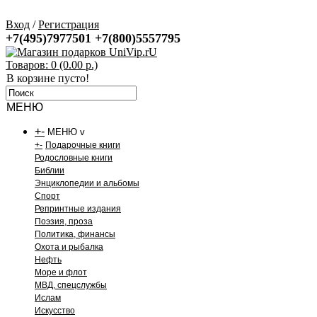
Вход
/
Регистрация
+7(495)7977501
+7(800)5557795
Товаров: 0 (0.00 р.)
В корзине пусто!
МЕНЮ
+
-
МЕНЮ v
+
-
Подарочные книги
Родословные книги
Библии
Энциклопедии и альбомы
Спорт
Репринтные издания
Поэзия, проза
Политика, финансы
Охота и рыбалка
Нефть
Море и флот
МВД, спецслужбы
Ислам
Искусство