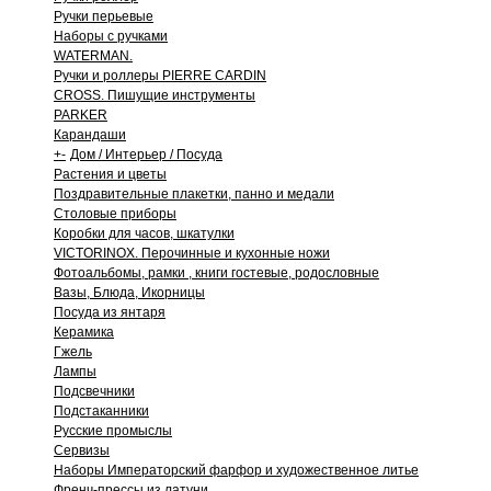
Ручки перьевые
Наборы с ручками
WATERMAN.
Ручки и роллеры PIERRE CARDIN
CROSS. Пишущие инструменты
PARKER
Карандаши
+
-
Дом / Интерьер / Посуда
Растения и цветы
Поздравительные плакетки, панно и медали
Столовые приборы
Коробки для часов, шкатулки
VICTORINOX. Перочинные и кухонные ножи
Фотоальбомы, рамки , книги гостевые, родословные
Вазы, Блюда, Икорницы
Посуда из янтаря
Керамика
Гжель
Лампы
Подсвечники
Подстаканники
Русские промыслы
Сервизы
Наборы Императорский фарфор и художественное литье
Френч-прессы из латуни