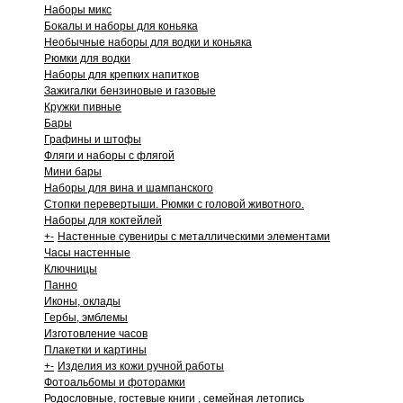
Наборы микс
Бокалы и наборы для коньяка
Необычные наборы для водки и коньяка
Рюмки для водки
Наборы для крепких напитков
Зажигалки бензиновые и газовые
Кружки пивные
Бары
Графины и штофы
Фляги и наборы с флягой
Мини бары
Наборы для вина и шампанского
Стопки перевертыши. Рюмки с головой животного.
Наборы для коктейлей
+
-
Настенные сувениры с металлическими элементами
Часы настенные
Ключницы
Панно
Иконы, оклады
Гербы, эмблемы
Изготовление часов
Плакетки и картины
+
-
Изделия из кожи ручной работы
Фотоальбомы и фоторамки
Родословные, гостевые книги , семейная летопись