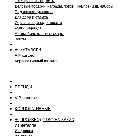
Электроника / гаджеты
Деловые подарки, награды, призы , композиции, наборы
Подарочная упаковка
Для дома и отдыха
Офисные принадлежности
Ручки , карандаши
Автомобильные аксессуары
Зонты
+
-
КАТАЛОГИ
ViP-каталог
Корпоративный каталог
БРЕНДЫ
ViP-подарки
КОРПОРАТИВНЫЕ
+
-
ПРОИЗВОДСТВО НА ЗАКАЗ
Из металла
Из дерева