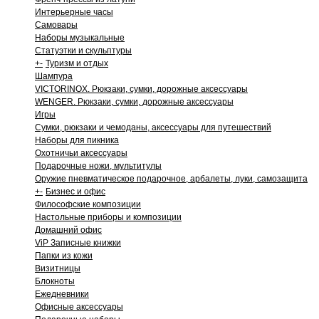
Интерьерные часы
Самовары
Наборы музыкальные
Статуэтки и скульптуры
+
-
Туризм и отдых
Шампура
VICTORINOX. Рюкзаки, сумки, дорожные аксессуары
WENGER. Рюкзаки, сумки, дорожные аксессуары
Игры
Сумки, рюкзаки и чемоданы, аксессуары для путешествий
Наборы для пикника
Охотничьи аксессуары
Подарочные ножи, мультитулы
Оружие пневматическое подарочное, арбалеты, луки, самозащита
+
-
Бизнес и офис
Философские композиции
Настольные приборы и композиции
Домашний офис
ViP Записные книжки
Папки из кожи
Визитницы
Блокноты
Ежедневники
Офисные аксессуары