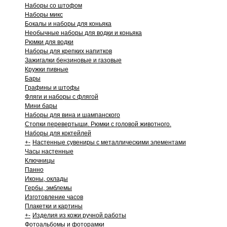
Наборы со штофом
Наборы микс
Бокалы и наборы для коньяка
Необычные наборы для водки и коньяка
Рюмки для водки
Наборы для крепких напитков
Зажигалки бензиновые и газовые
Кружки пивные
Бары
Графины и штофы
Фляги и наборы с флягой
Мини бары
Наборы для вина и шампанского
Стопки перевертыши. Рюмки с головой животного.
Наборы для коктейлей
+
-
Настенные сувениры с металлическими элементами
Часы настенные
Ключницы
Панно
Иконы, оклады
Гербы, эмблемы
Изготовление часов
Плакетки и картины
+
-
Изделия из кожи ручной работы
Фотоальбомы и фоторамки