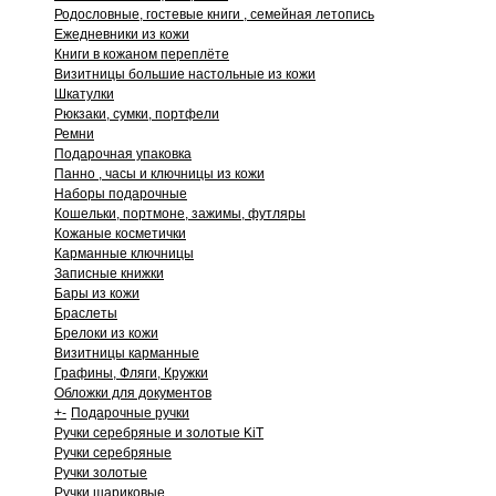
Родословные, гостевые книги , семейная летопись
Ежедневники из кожи
Книги в кожаном переплёте
Визитницы большие настольные из кожи
Шкатулки
Рюкзаки, сумки, портфели
Ремни
Подарочная упаковка
Панно , часы и ключницы из кожи
Наборы подарочные
Кошельки, портмоне, зажимы, футляры
Кожаные косметички
Карманные ключницы
Записные книжки
Бары из кожи
Браслеты
Брелоки из кожи
Визитницы карманные
Графины, Фляги, Кружки
Обложки для документов
+
-
Подарочные ручки
Ручки серебряные и золотые KiT
Ручки серебряные
Ручки золотые
Ручки шариковые