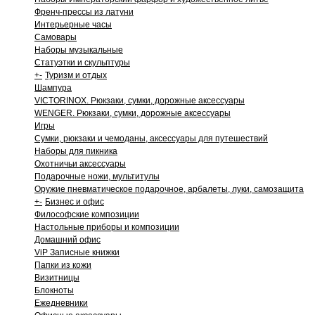
Френч-прессы из латуни
Интерьерные часы
Самовары
Наборы музыкальные
Статуэтки и скульптуры
+
-
Туризм и отдых
Шампура
VICTORINOX. Рюкзаки, сумки, дорожные аксессуары
WENGER. Рюкзаки, сумки, дорожные аксессуары
Игры
Сумки, рюкзаки и чемоданы, аксессуары для путешествий
Наборы для пикника
Охотничьи аксессуары
Подарочные ножи, мультитулы
Оружие пневматическое подарочное, арбалеты, луки, самозащита
+
-
Бизнес и офис
Философские композиции
Настольные приборы и композиции
Домашний офис
ViP Записные книжки
Папки из кожи
Визитницы
Блокноты
Ежедневники