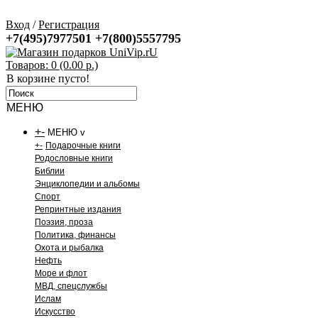
Вход
/
Регистрация
+7(495)7977501
+7(800)5557795
Товаров: 0 (0.00 р.)
В корзине пусто!
МЕНЮ
+
-
МЕНЮ v
+
-
Подарочные книги
Родословные книги
Библии
Энциклопедии и альбомы
Спорт
Репринтные издания
Поэзия, проза
Политика, финансы
Охота и рыбалка
Нефть
Море и флот
МВД, спецслужбы
Ислам
Искусство