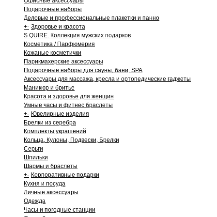
Офисные аксессуары
Подарочные наборы
Деловые и профессиональные плакетки и панно
+
-
Здоровье и красота
S QUIRE. Коллекция мужских подарков
Косметика / Парфюмерия
Кожаные косметички
Парикмахерские аксессуары
Подарочные наборы для сауны, бани, SPA
Аксессуары для массажа, кресла и ортопедические гаджеты
Маникюр и бритье
Красота и здоровье для женщин
Умные часы и фитнес браслеты
+
-
Ювелирные изделия
Брелки из серебра
Комплекты украшений
Кольца, Кулоны, Подвески, Брелки
Серьги
Шпильки
Шармы и браслеты
+
-
Корпоративные подарки
Кухня и посуда
Личные аксессуары
Одежда
Часы и погодные станции