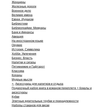
Женщины
Железные дороги
Военное дело
Великие имена
Евреи. Иудаизм
Библиотеки
Библиографии. Мемуары
Банк и финансы
Авиация
На иностранном языке
Оружие
История. Символика
Хобби. Увлечения
Бизнес. Власть
Напитки и сигары
Пятикнижие и Гафтарот
Классика
Кораны
Мудрые мысли
+
-
Аксессуары для напитков и отдыха
Подарочный набор книга в кожаном переплете + бокалы и
аксессуары
Кубки
Элитные курительные трубки и принадлежности
Наборы стаканов для виски