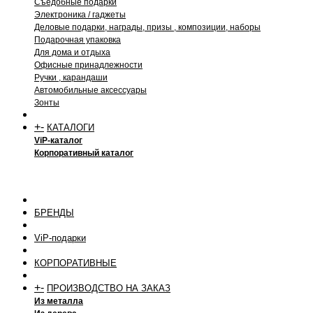
Съедобные подарки
Электроника / гаджеты
Деловые подарки, награды, призы , композиции, наборы
Подарочная упаковка
Для дома и отдыха
Офисные принадлежности
Ручки , карандаши
Автомобильные аксессуары
Зонты
+
-
КАТАЛОГИ
ViP-каталог
Корпоративный каталог
БРЕНДЫ
ViP-подарки
КОРПОРАТИВНЫЕ
+
-
ПРОИЗВОДСТВО НА ЗАКАЗ
Из металла