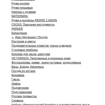
Ручки роллер
Ручки перьевые
Наборы с ручками
WATERMAN.
Ручки и роллеры PIERRE CARDIN
CROSS. Пишущие инструменты
PARKER
Карандаши
+
-
Дом / Интерьер / Посуда
Растения и цветы
Поздравительные плакетки, панно и медали
Столовые приборы
Коробки для часов, шкатулки
VICTORINOX. Перочинные и кухонные ножи
Фотоальбомы, рамки , книги гостевые, родословные
Вазы, Блюда, Икорницы
Посуда из янтаря
Керамика
Гжель
Лампы
Подсвечники
Подстаканники
Русские промыслы
Сервизы
Наборы Императорский фарфор и художественное литье