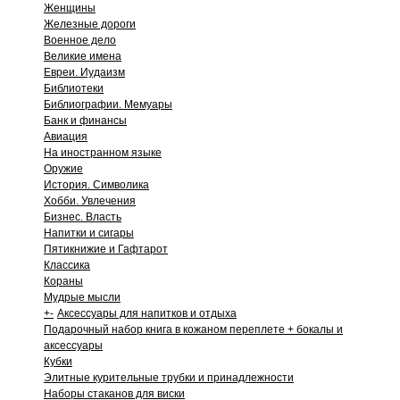
Женщины
Железные дороги
Военное дело
Великие имена
Евреи. Иудаизм
Библиотеки
Библиографии. Мемуары
Банк и финансы
Авиация
На иностранном языке
Оружие
История. Символика
Хобби. Увлечения
Бизнес. Власть
Напитки и сигары
Пятикнижие и Гафтарот
Классика
Кораны
Мудрые мысли
+
-
Аксессуары для напитков и отдыха
Подарочный набор книга в кожаном переплете + бокалы и
аксессуары
Кубки
Элитные курительные трубки и принадлежности
Наборы стаканов для виски