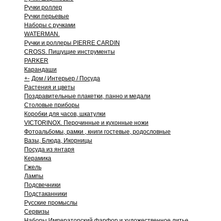
Ручки роллер
Ручки перьевые
Наборы с ручками
WATERMAN.
Ручки и роллеры PIERRE CARDIN
CROSS. Пишущие инструменты
PARKER
Карандаши
+
-
Дом / Интерьер / Посуда
Растения и цветы
Поздравительные плакетки, панно и медали
Столовые приборы
Коробки для часов, шкатулки
VICTORINOX. Перочинные и кухонные ножи
Фотоальбомы, рамки , книги гостевые, родословные
Вазы, Блюда, Икорницы
Посуда из янтаря
Керамика
Гжель
Лампы
Подсвечники
Подстаканники
Русские промыслы
Сервизы
Наборы Императорский фарфор и художественное литье