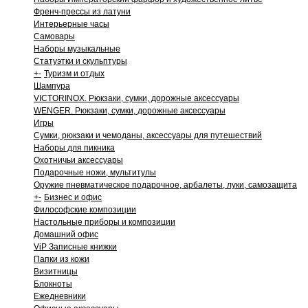
Френч-прессы из латуни
Интерьерные часы
Самовары
Наборы музыкальные
Статуэтки и скульптуры
+
-
Туризм и отдых
Шампура
VICTORINOX. Рюкзаки, сумки, дорожные аксессуары
WENGER. Рюкзаки, сумки, дорожные аксессуары
Игры
Сумки, рюкзаки и чемоданы, аксессуары для путешествий
Наборы для пикника
Охотничьи аксессуары
Подарочные ножи, мультитулы
Оружие пневматическое подарочное, арбалеты, луки, самозащита
+
-
Бизнес и офис
Философские композиции
Настольные приборы и композиции
Домашний офис
ViP Записные книжки
Папки из кожи
Визитницы
Блокноты
Ежедневники