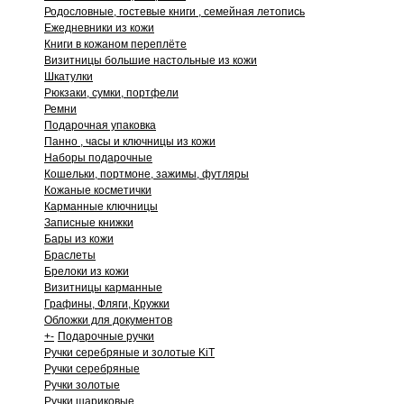
Родословные, гостевые книги , семейная летопись
Ежедневники из кожи
Книги в кожаном переплёте
Визитницы большие настольные из кожи
Шкатулки
Рюкзаки, сумки, портфели
Ремни
Подарочная упаковка
Панно , часы и ключницы из кожи
Наборы подарочные
Кошельки, портмоне, зажимы, футляры
Кожаные косметички
Карманные ключницы
Записные книжки
Бары из кожи
Браслеты
Брелоки из кожи
Визитницы карманные
Графины, Фляги, Кружки
Обложки для документов
+
-
Подарочные ручки
Ручки серебряные и золотые KiT
Ручки серебряные
Ручки золотые
Ручки шариковые