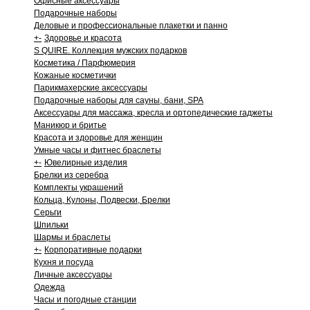
Офисные аксессуары
Подарочные наборы
Деловые и профессиональные плакетки и панно
+
-
Здоровье и красота
S QUIRE. Коллекция мужских подарков
Косметика / Парфюмерия
Кожаные косметички
Парикмахерские аксессуары
Подарочные наборы для сауны, бани, SPA
Аксессуары для массажа, кресла и ортопедические гаджеты
Маникюр и бритье
Красота и здоровье для женщин
Умные часы и фитнес браслеты
+
-
Ювелирные изделия
Брелки из серебра
Комплекты украшений
Кольца, Кулоны, Подвески, Брелки
Серьги
Шпильки
Шармы и браслеты
+
-
Корпоративные подарки
Кухня и посуда
Личные аксессуары
Одежда
Часы и погодные станции