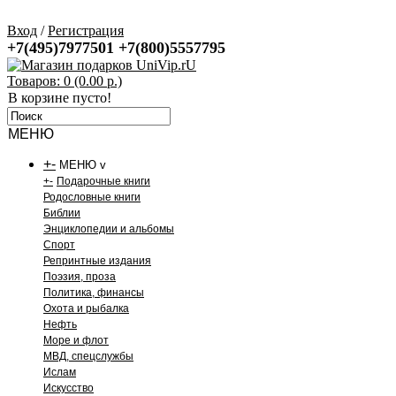
Вход
/
Регистрация
+7(495)7977501
+7(800)5557795
Товаров: 0 (0.00 р.)
В корзине пусто!
МЕНЮ
+
-
МЕНЮ v
+
-
Подарочные книги
Родословные книги
Библии
Энциклопедии и альбомы
Спорт
Репринтные издания
Поэзия, проза
Политика, финансы
Охота и рыбалка
Нефть
Море и флот
МВД, спецслужбы
Ислам
Искусство