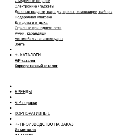
Съедобные подарки
Электроника / гаджеты
Деловые подарки, награды, призы , композиции, наборы
Подарочная упаковка
Для дома и отдыха
Офисные принадлежности
Ручки , карандаши
Автомобильные аксессуары
Зонты
+
-
КАТАЛОГИ
ViP-каталог
Корпоративный каталог
БРЕНДЫ
ViP-подарки
КОРПОРАТИВНЫЕ
+
-
ПРОИЗВОДСТВО НА ЗАКАЗ
Из металла