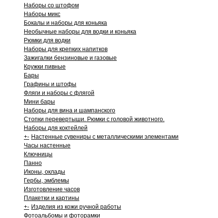
Наборы со штофом
Наборы микс
Бокалы и наборы для коньяка
Необычные наборы для водки и коньяка
Рюмки для водки
Наборы для крепких напитков
Зажигалки бензиновые и газовые
Кружки пивные
Бары
Графины и штофы
Фляги и наборы с флягой
Мини бары
Наборы для вина и шампанского
Стопки перевертыши. Рюмки с головой животного.
Наборы для коктейлей
+
-
Настенные сувениры с металлическими элементами
Часы настенные
Ключницы
Панно
Иконы, оклады
Гербы, эмблемы
Изготовление часов
Плакетки и картины
+
-
Изделия из кожи ручной работы
Фотоальбомы и фоторамки