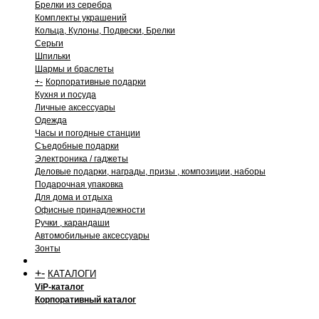
Брелки из серебра
Комплекты украшений
Кольца, Кулоны, Подвески, Брелки
Серьги
Шпильки
Шармы и браслеты
+
-
Корпоративные подарки
Кухня и посуда
Личные аксессуары
Одежда
Часы и погодные станции
Съедобные подарки
Электроника / гаджеты
Деловые подарки, награды, призы , композиции, наборы
Подарочная упаковка
Для дома и отдыха
Офисные принадлежности
Ручки , карандаши
Автомобильные аксессуары
Зонты
+
-
КАТАЛОГИ
ViP-каталог
Корпоративный каталог