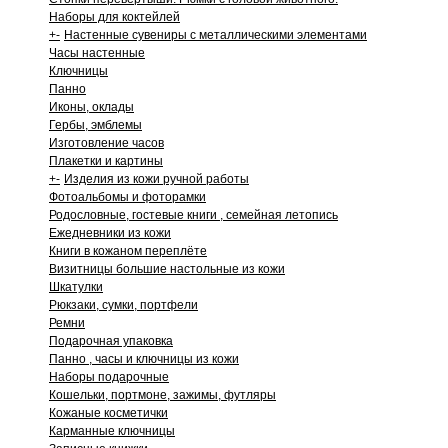
Наборы для коктейлей
+
-
Настенные сувениры с металлическими элементами
Часы настенные
Ключницы
Панно
Иконы, оклады
Гербы, эмблемы
Изготовление часов
Плакетки и картины
+
-
Изделия из кожи ручной работы
Фотоальбомы и фоторамки
Родословные, гостевые книги , семейная летопись
Ежедневники из кожи
Книги в кожаном переплёте
Визитницы большие настольные из кожи
Шкатулки
Рюкзаки, сумки, портфели
Ремни
Подарочная упаковка
Панно , часы и ключницы из кожи
Наборы подарочные
Кошельки, портмоне, зажимы, футляры
Кожаные косметички
Карманные ключницы