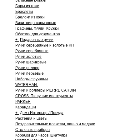
Записные книжки
Бары из кожи
Браслеты
Брелоки из кожи
Визитницы карманные
Графины, Фляги, Кружки
Обложки для документов
+
-
Подарочные ручки
Ручки серебряные и золотые KiT
Ручки серебряные
Ручки золотые
Ручки шариковые
Ручки роллер
Ручки перьевые
Наборы с ручками
WATERMAN.
Ручки и роллеры PIERRE CARDIN
CROSS. Пишущие инструменты
PARKER
Карандаши
+
-
Дом / Интерьер / Посуда
Растения и цветы
Поздравительные плакетки, панно и медали
Столовые приборы
Коробки для часов, шкатулки