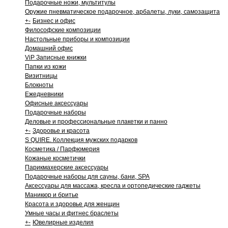
Подарочные ножи, мультитулы
Оружие пневматическое подарочное, арбалеты, луки, самозащита
+
-
Бизнес и офис
Философские композиции
Настольные приборы и композиции
Домашний офис
ViP Записные книжки
Папки из кожи
Визитницы
Блокноты
Ежедневники
Офисные аксессуары
Подарочные наборы
Деловые и профессиональные плакетки и панно
+
-
Здоровье и красота
S QUIRE. Коллекция мужских подарков
Косметика / Парфюмерия
Кожаные косметички
Парикмахерские аксессуары
Подарочные наборы для сауны, бани, SPA
Аксессуары для массажа, кресла и ортопедические гаджеты
Маникюр и бритье
Красота и здоровье для женщин
Умные часы и фитнес браслеты
+
-
Ювелирные изделия