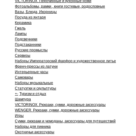
VICTORINOX. Перочинные и кухонные ножи
Фотоальбомы, рамки , книги гостевые, родословные
Вазы, Блюда, Икорницы
Посуда из янтаря
Керамика
Гжель
Лампы
Подсвечники
Подстаканники
Русские промыслы
Сервизы
Наборы Императорский фарфор и художественное литье
Френч-прессы из латуни
Интерьерные часы
Самовары
Наборы музыкальные
Статуэтки и скульптуры
+
-
Туризм и отдых
Шампура
VICTORINOX. Рюкзаки, сумки, дорожные аксессуары
WENGER. Рюкзаки, сумки, дорожные аксессуары
Игры
Сумки, рюкзаки и чемоданы, аксессуары для путешествий
Наборы для пикника
Охотничьи аксессуары