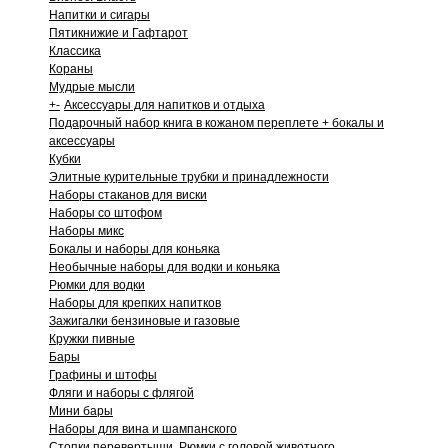
Напитки и сигары
Пятикнижие и Гафтарот
Классика
Кораны
Мудрые мысли
+
-
Аксессуары для напитков и отдыха
Подарочный набор книга в кожаном переплете + бокалы и
аксессуары
Кубки
Элитные курительные трубки и принадлежности
Наборы стаканов для виски
Наборы со штофом
Наборы микс
Бокалы и наборы для коньяка
Необычные наборы для водки и коньяка
Рюмки для водки
Наборы для крепких напитков
Зажигалки бензиновые и газовые
Кружки пивные
Бары
Графины и штофы
Фляги и наборы с флягой
Мини бары
Наборы для вина и шампанского
Стопки перевертыши. Рюмки с головой животного.