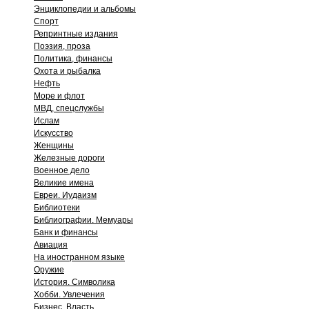
Энциклопедии и альбомы
Спорт
Репринтные издания
Поэзия, проза
Политика, финансы
Охота и рыбалка
Нефть
Море и флот
МВД, спецслужбы
Ислам
Искусство
Женщины
Железные дороги
Военное дело
Великие имена
Евреи. Иудаизм
Библиотеки
Библиографии. Мемуары
Банк и финансы
Авиация
На иностранном языке
Оружие
История. Символика
Хобби. Увлечения
Бизнес. Власть