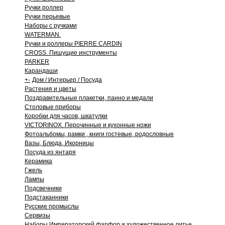
Ручки роллер
Ручки перьевые
Наборы с ручками
WATERMAN.
Ручки и роллеры PIERRE CARDIN
CROSS. Пишущие инструменты
PARKER
Карандаши
+
-
Дом / Интерьер / Посуда
Растения и цветы
Поздравительные плакетки, панно и медали
Столовые приборы
Коробки для часов, шкатулки
VICTORINOX. Перочинные и кухонные ножи
Фотоальбомы, рамки , книги гостевые, родословные
Вазы, Блюда, Икорницы
Посуда из янтаря
Керамика
Гжель
Лампы
Подсвечники
Подстаканники
Русские промыслы
Сервизы
Наборы Императорский фарфор и художественное литье