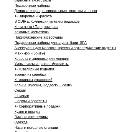
Офисные аксессуары
Подарочные наборы
Деловые и профессиональные плакетки и панно
+
-
Здоровье и красота
S QUIRE. Коллекция мужских подарков
Косметика / Парфюмерия
Кожаные косметички
Парикмахерские аксессуары
Подарочные наборы для сауны, бани, SPA
Аксессуары для массажа, кресла и ортопедические гаджеты
Маникюр и бритье
Красота и здоровье для женщин
Умные часы и фитнес браслеты
+
-
Ювелирные изделия
Брелки из серебра
Комплекты украшений
Кольца, Кулоны, Подвески, Брелки
Серьги
Шпильки
Шармы и браслеты
+
-
Корпоративные подарки
Кухня и посуда
Личные аксессуары
Одежда
Часы и погодные станции