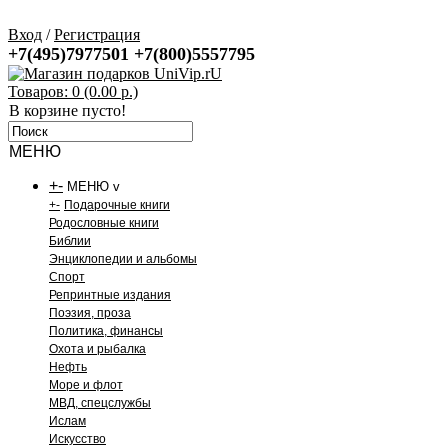
Вход
/
Регистрация
+7(495)7977501
+7(800)5557795
Товаров: 0 (0.00 р.)
В корзине пусто!
МЕНЮ
+
-
МЕНЮ v
+
-
Подарочные книги
Родословные книги
Библии
Энциклопедии и альбомы
Спорт
Репринтные издания
Поэзия, проза
Политика, финансы
Охота и рыбалка
Нефть
Море и флот
МВД, спецслужбы
Ислам
Искусство