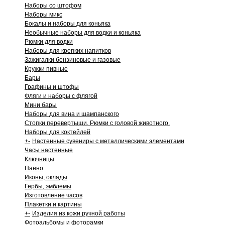
Наборы со штофом
Наборы микс
Бокалы и наборы для коньяка
Необычные наборы для водки и коньяка
Рюмки для водки
Наборы для крепких напитков
Зажигалки бензиновые и газовые
Кружки пивные
Бары
Графины и штофы
Фляги и наборы с флягой
Мини бары
Наборы для вина и шампанского
Стопки перевертыши. Рюмки с головой животного.
Наборы для коктейлей
+
-
Настенные сувениры с металлическими элементами
Часы настенные
Ключницы
Панно
Иконы, оклады
Гербы, эмблемы
Изготовление часов
Плакетки и картины
+
-
Изделия из кожи ручной работы
Фотоальбомы и фоторамки