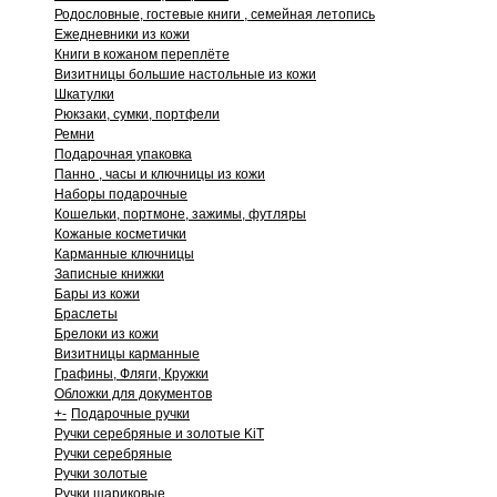
Родословные, гостевые книги , семейная летопись
Ежедневники из кожи
Книги в кожаном переплёте
Визитницы большие настольные из кожи
Шкатулки
Рюкзаки, сумки, портфели
Ремни
Подарочная упаковка
Панно , часы и ключницы из кожи
Наборы подарочные
Кошельки, портмоне, зажимы, футляры
Кожаные косметички
Карманные ключницы
Записные книжки
Бары из кожи
Браслеты
Брелоки из кожи
Визитницы карманные
Графины, Фляги, Кружки
Обложки для документов
+
-
Подарочные ручки
Ручки серебряные и золотые KiT
Ручки серебряные
Ручки золотые
Ручки шариковые