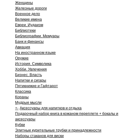
Женщины
Железные дороги
Военное дело
Великие имена
Евреи. Иудаизм
Библиотеки
Библиографии. Мемуары
Банк и финансы
Авиация
На иностранном языке
Оружие
История. Символика
Хобби. Увлечения
Бизнес. Власть
Напитки и сигары
Пятикнижие и Гафтарот
Классика
Кораны
Мудрые мысли
+
-
Аксессуары для напитков и отдыха
Подарочный набор книга в кожаном переплете + бокалы и
аксессуары
Кубки
Элитные курительные трубки и принадлежности
Наборы стаканов для виски