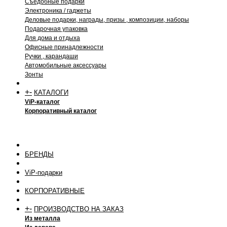
Съедобные подарки
Электроника / гаджеты
Деловые подарки, награды, призы , композиции, наборы
Подарочная упаковка
Для дома и отдыха
Офисные принадлежности
Ручки , карандаши
Автомобильные аксессуары
Зонты
+
-
КАТАЛОГИ
ViP-каталог
Корпоративный каталог
БРЕНДЫ
ViP-подарки
КОРПОРАТИВНЫЕ
+
-
ПРОИЗВОДСТВО НА ЗАКАЗ
Из металла