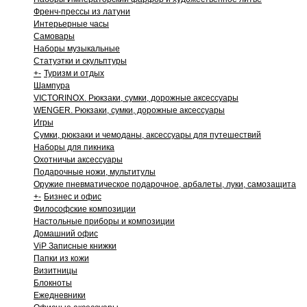
Френч-прессы из латуни
Интерьерные часы
Самовары
Наборы музыкальные
Статуэтки и скульптуры
+
-
Туризм и отдых
Шампура
VICTORINOX. Рюкзаки, сумки, дорожные аксессуары
WENGER. Рюкзаки, сумки, дорожные аксессуары
Игры
Сумки, рюкзаки и чемоданы, аксессуары для путешествий
Наборы для пикника
Охотничьи аксессуары
Подарочные ножи, мультитулы
Оружие пневматическое подарочное, арбалеты, луки, самозащита
+
-
Бизнес и офис
Философские композиции
Настольные приборы и композиции
Домашний офис
ViP Записные книжки
Папки из кожи
Визитницы
Блокноты
Ежедневники