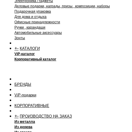
Электроника / гаджеты
Деловые подарки, награды, призы , композиции, наборы
Подарочная упаковка
Для дома и отдыха
Офисные принадлежности
Ручки , карандаши
Автомобильные аксессуары
Зонты
+
-
КАТАЛОГИ
ViP-каталог
Корпоративный каталог
БРЕНДЫ
ViP-подарки
КОРПОРАТИВНЫЕ
+
-
ПРОИЗВОДСТВО НА ЗАКАЗ
Из металла
Из дерева