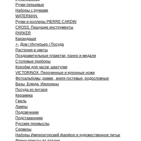
Ручки перьевые
Наборы с ручками
WATERMAN.
Ручки и роллеры PIERRE CARDIN
CROSS. Пишущие инструменты
PARKER
Карандаши
+
-
Дом / Интерьер / Посуда
Растения и цветы
Поздравительные плакетки, панно и медали
Столовые приборы
Коробки для часов, шкатулки
VICTORINOX. Перочинные и кухонные ножи
Фотоальбомы, рамки , книги гостевые, родословные
Вазы, Блюда, Икорницы
Посуда из янтаря
Керамика
Гжель
Лампы
Подсвечники
Подстаканники
Русские промыслы
Сервизы
Наборы Императорский фарфор и художественное литье
Френч-прессы из латуни