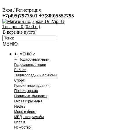
Вход
/
Регистрация
+7(495)7977501
+7(800)5557795
Товаров: 0 (0.00 р.)
В корзине пусто!
МЕНЮ
+
-
МЕНЮ v
+
-
Подарочные книги
Родословные книги
Библии
Энциклопедии и альбомы
Спорт
Репринтные издания
Поэзия, проза
Политика, финансы
Охота и рыбалка
Нефть
Море и флот
МВД, спецслужбы
Ислам
Искусство