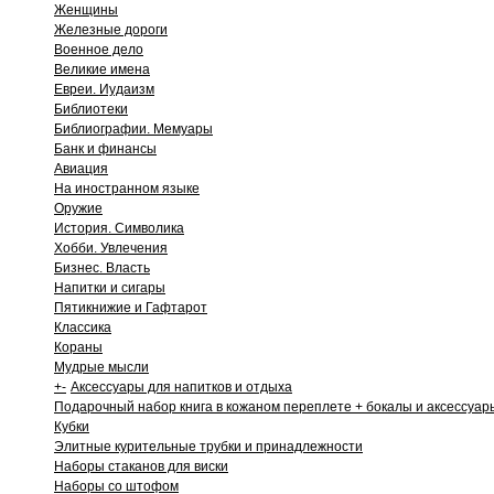
Женщины
Железные дороги
Военное дело
Великие имена
Евреи. Иудаизм
Библиотеки
Библиографии. Мемуары
Банк и финансы
Авиация
На иностранном языке
Оружие
История. Символика
Хобби. Увлечения
Бизнес. Власть
Напитки и сигары
Пятикнижие и Гафтарот
Классика
Кораны
Мудрые мысли
+
-
Аксессуары для напитков и отдыха
Подарочный набор книга в кожаном переплете + бокалы и аксессуар
Кубки
Элитные курительные трубки и принадлежности
Наборы стаканов для виски
Наборы со штофом