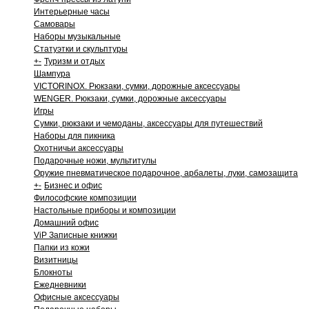
Интерьерные часы
Самовары
Наборы музыкальные
Статуэтки и скульптуры
+
-
Туризм и отдых
Шампура
VICTORINOX. Рюкзаки, сумки, дорожные аксессуары
WENGER. Рюкзаки, сумки, дорожные аксессуары
Игры
Сумки, рюкзаки и чемоданы, аксессуары для путешествий
Наборы для пикника
Охотничьи аксессуары
Подарочные ножи, мультитулы
Оружие пневматическое подарочное, арбалеты, луки, самозащита
+
-
Бизнес и офис
Философские композиции
Настольные приборы и композиции
Домашний офис
ViP Записные книжки
Папки из кожи
Визитницы
Блокноты
Ежедневники
Офисные аксессуары