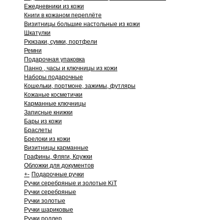
Ежедневники из кожи
Книги в кожаном переплёте
Визитницы большие настольные из кожи
Шкатулки
Рюкзаки, сумки, портфели
Ремни
Подарочная упаковка
Панно , часы и ключницы из кожи
Наборы подарочные
Кошельки, портмоне, зажимы, футляры
Кожаные косметички
Карманные ключницы
Записные книжки
Бары из кожи
Браслеты
Брелоки из кожи
Визитницы карманные
Графины, Фляги, Кружки
Обложки для документов
+
-
Подарочные ручки
Ручки серебряные и золотые KiT
Ручки серебряные
Ручки золотые
Ручки шариковые
Ручки роллер