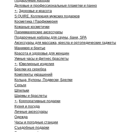
Подарочные наборы
Деловые и профессиональные плакетки и панно
+
-
Здоровье и красота
S QUIRE. Коллекция мужских подарков
Косметика / Парфюмерия
Кожаные косметички
Парикмахерские аксессуары
Подарочные наборы для сауны, бани, SPA
Аксессуары для массажа, кресла и ортопедические гаджеты
Маникюр и бритье
Красота и здоровье для женщин
Умные часы и фитнес браслеты
+
-
Ювелирные изделия
Брелки из серебра
Комплекты украшений
Кольца, Кулоны, Подвески, Брелки
Серьги
Шпильки
Шармы и браслеты
+
-
Корпоративные подарки
Кухня и посуда
Личные аксессуары
Одежда
Часы и погодные станции
Съедобные подарки