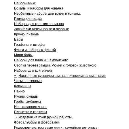
Наборы микс
Бокалы и наборы для коньяка
Необычные наборы для водки и коньяка
Рюмки для водки
Наборы для крепких напитков
Зажигалки бензиновые и газовые
Кружки пивные
Бары
Графины и штофы
Фляги и наборы с флягой
Мини бары
Наборы для вина и шампанского
Стопки перевертыши. Рюмки с головой животного.
Наборы для коктейлей
+
-
Настенные сувениры с металлическими элементами
Часы настенные
Ключницы
Панно
Иконы, оклады
Гербы, эмблемы
Изготовление часов
Плакетки и картины
+
-
Изделия из кожи ручной работы
Фотоальбомы и фоторамки
Родословные, гостевые книги , семейная летопись