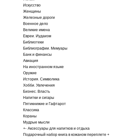
Искусство
Женщины
Железные дороги
Военное дело
Великие имена
Евреи. Иудаизм
Библиотеки
Библиографии. Мемуары
Банк и финансы
Авиация
На иностранном языке
Оружие
История. Символика
Хобби. Увлечения
Бизнес. Власть
Напитки и сигары
Пятикнижие и Гафтарот
Классика
Кораны
Мудрые мысли
+
-
Аксессуары для напитков и отдыха
Подарочный набор книга в кожаном переплете +