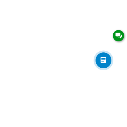
Приложения
Электронная почта
zakaz@univip.ru
7977501@gmail.com