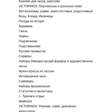
Коробки для часов, шкатулки
VICTORINOX. Перочинные и кухонные ножи
Фотоальбомы, рамки , книги гостевые, родословные
Вазы, Блюда, Икорницы
Посуда из янтаря
Керамика
Гжель
Лампы
Подсвечники
Подстаканники
Русские промыслы
Сервизы
Наборы Императорский фарфор и художественное
литье
Френч-прессы из латуни
Интерьерные часы
Самовары
Наборы музыкальные
Статуэтки и скульптуры
+
-
Туризм и отдых
Шампура
VICTORINOX. Рюкзаки, сумки, дорожные
аксессуары