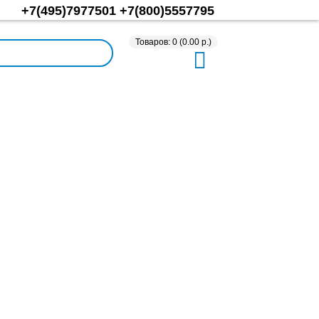
+7(495)7977501
+7(800)5557795
Товаров: 0 (0.00 р.)