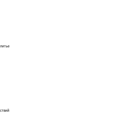
литье
ествий