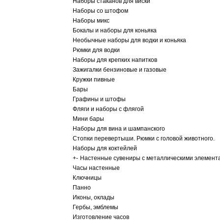
Наборы стаканов для виски
Наборы со штофом
Наборы микс
Бокалы и наборы для коньяка
Необычные наборы для водки и коньяка
Рюмки для водки
Наборы для крепких напитков
Зажигалки бензиновые и газовые
Кружки пивные
Бары
Графины и штофы
Фляги и наборы с флягой
Мини бары
Наборы для вина и шампанского
Стопки перевертыши. Рюмки с головой животного.
Наборы для коктейлей
+
-
Настенные сувениры с металлическими элемент
Часы настенные
Ключницы
Панно
Иконы, оклады
Гербы, эмблемы
Изготовление часов