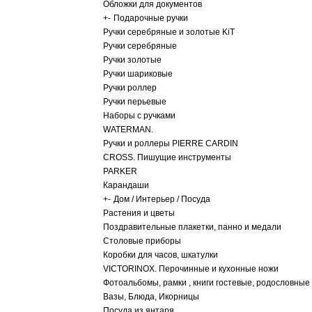
Обложки для документов
+
-
Подарочные ручки
Ручки серебряные и золотые KiT
Ручки серебряные
Ручки золотые
Ручки шариковые
Ручки роллер
Ручки перьевые
Наборы с ручками
WATERMAN.
Ручки и роллеры PIERRE CARDIN
CROSS. Пишущие инструменты
PARKER
Карандаши
+
-
Дом / Интерьер / Посуда
Растения и цветы
Поздравительные плакетки, панно и медали
Столовые приборы
Коробки для часов, шкатулки
VICTORINOX. Перочинные и кухонные ножи
Фотоальбомы, рамки , книги гостевые, родословные
Вазы, Блюда, Икорницы
Посуда из янтаря