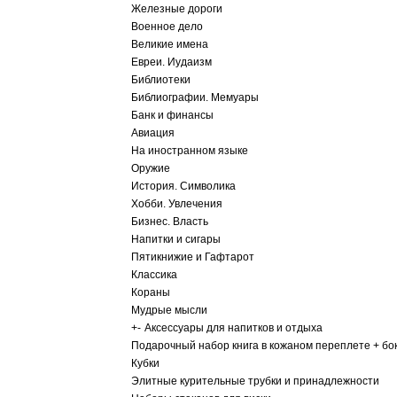
Железные дороги
Военное дело
Великие имена
Евреи. Иудаизм
Библиотеки
Библиографии. Мемуары
Банк и финансы
Авиация
На иностранном языке
Оружие
История. Символика
Хобби. Увлечения
Бизнес. Власть
Напитки и сигары
Пятикнижие и Гафтарот
Классика
Кораны
Мудрые мысли
+
-
Аксессуары для напитков и отдыха
Подарочный набор книга в кожаном переплете + бо
Кубки
Элитные курительные трубки и принадлежности