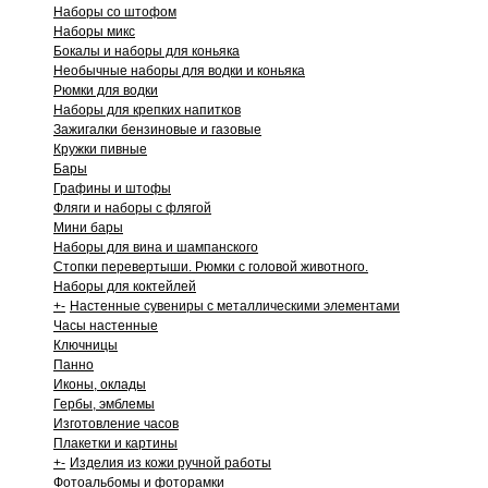
Наборы со штофом
Наборы микс
Бокалы и наборы для коньяка
Необычные наборы для водки и коньяка
Рюмки для водки
Наборы для крепких напитков
Зажигалки бензиновые и газовые
Кружки пивные
Бары
Графины и штофы
Фляги и наборы с флягой
Мини бары
Наборы для вина и шампанского
Стопки перевертыши. Рюмки с головой животного.
Наборы для коктейлей
+
-
Настенные сувениры с металлическими элементами
Часы настенные
Ключницы
Панно
Иконы, оклады
Гербы, эмблемы
Изготовление часов
Плакетки и картины
+
-
Изделия из кожи ручной работы
Фотоальбомы и фоторамки