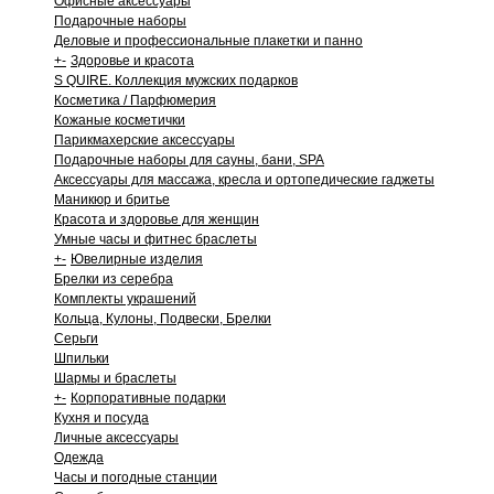
Офисные аксессуары
Подарочные наборы
Деловые и профессиональные плакетки и панно
+
-
Здоровье и красота
S QUIRE. Коллекция мужских подарков
Косметика / Парфюмерия
Кожаные косметички
Парикмахерские аксессуары
Подарочные наборы для сауны, бани, SPA
Аксессуары для массажа, кресла и ортопедические гаджеты
Маникюр и бритье
Красота и здоровье для женщин
Умные часы и фитнес браслеты
+
-
Ювелирные изделия
Брелки из серебра
Комплекты украшений
Кольца, Кулоны, Подвески, Брелки
Серьги
Шпильки
Шармы и браслеты
+
-
Корпоративные подарки
Кухня и посуда
Личные аксессуары
Одежда
Часы и погодные станции