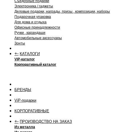
Съедобные подарки
Электроника / гаджеты
Деловые подарки, награды, призы , композиции, наборы
Подарочная упаковка
Для дома и отдыха
Офисные принадлежности
Ручки , карандаши
Автомобильные аксессуары
Зонты
+
-
КАТАЛОГИ
ViP-каталог
Корпоративный каталог
БРЕНДЫ
ViP-подарки
КОРПОРАТИВНЫЕ
+
-
ПРОИЗВОДСТВО НА ЗАКАЗ
Из металла