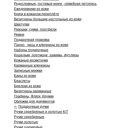
Родословные, гостевые книги , семейная летопись
Ежедневники из кожи
Книги в кожаном переплёте
Визитницы большие настольные из кожи
Шкатулки
Рюкзаки, сумки, портфели
Ремни
Подарочная упаковка
Панно , часы и ключницы из кожи
Наборы подарочные
Кошельки, портмоне, зажимы, футляры
Кожаные косметички
Карманные ключницы
Записные книжки
Бары из кожи
Браслеты
Брелоки из кожи
Визитницы карманные
Графины, Фляги, Кружки
Обложки для документов
+
-
Подарочные ручки
Ручки серебряные и золотые KiT
Ручки серебряные
Ручки золотые
Ручки шариковые