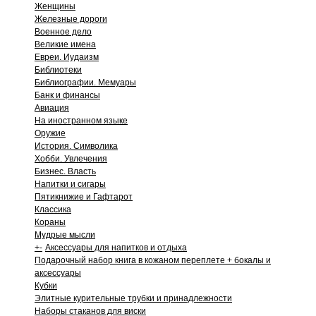
Женщины
Железные дороги
Военное дело
Великие имена
Евреи. Иудаизм
Библиотеки
Библиографии. Мемуары
Банк и финансы
Авиация
На иностранном языке
Оружие
История. Символика
Хобби. Увлечения
Бизнес. Власть
Напитки и сигары
Пятикнижие и Гафтарот
Классика
Кораны
Мудрые мысли
+
-
Аксессуары для напитков и отдыха
Подарочный набор книга в кожаном переплете + бокалы и
аксессуары
Кубки
Элитные курительные трубки и принадлежности
Наборы стаканов для виски