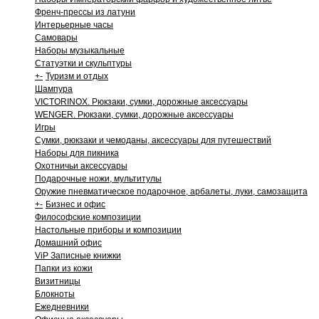
Френч-прессы из латуни
Интерьерные часы
Самовары
Наборы музыкальные
Статуэтки и скульптуры
+
-
Туризм и отдых
Шампура
VICTORINOX. Рюкзаки, сумки, дорожные аксессуары
WENGER. Рюкзаки, сумки, дорожные аксессуары
Игры
Сумки, рюкзаки и чемоданы, аксессуары для путешествий
Наборы для пикника
Охотничьи аксессуары
Подарочные ножи, мультитулы
Оружие пневматическое подарочное, арбалеты, луки, самозащита
+
-
Бизнес и офис
Философские композиции
Настольные приборы и композиции
Домашний офис
ViP Записные книжки
Папки из кожи
Визитницы
Блокноты
Ежедневники