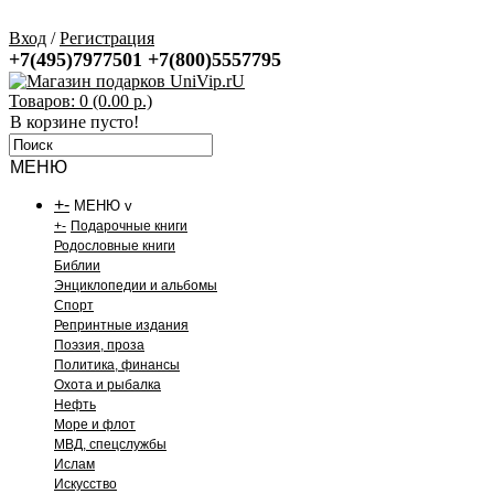
Вход
/
Регистрация
+7(495)7977501
+7(800)5557795
Товаров: 0 (0.00 р.)
В корзине пусто!
МЕНЮ
+
-
МЕНЮ v
+
-
Подарочные книги
Родословные книги
Библии
Энциклопедии и альбомы
Спорт
Репринтные издания
Поэзия, проза
Политика, финансы
Охота и рыбалка
Нефть
Море и флот
МВД, спецслужбы
Ислам
Искусство