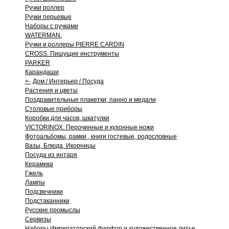
Ручки роллер
Ручки перьевые
Наборы с ручками
WATERMAN.
Ручки и роллеры PIERRE CARDIN
CROSS. Пишущие инструменты
PARKER
Карандаши
+
-
Дом / Интерьер / Посуда
Растения и цветы
Поздравительные плакетки, панно и медали
Столовые приборы
Коробки для часов, шкатулки
VICTORINOX. Перочинные и кухонные ножи
Фотоальбомы, рамки , книги гостевые, родословные
Вазы, Блюда, Икорницы
Посуда из янтаря
Керамика
Гжель
Лампы
Подсвечники
Подстаканники
Русские промыслы
Сервизы
Наборы Императорский фарфор и художественное литье