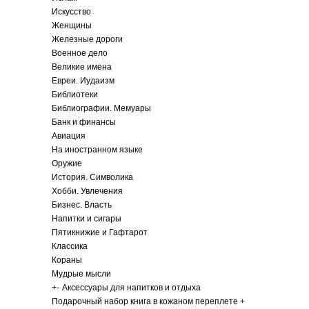
Искусство
Женщины
Железные дороги
Военное дело
Великие имена
Евреи. Иудаизм
Библиотеки
Библиографии. Мемуары
Банк и финансы
Авиация
На иностранном языке
Оружие
История. Символика
Хобби. Увлечения
Бизнес. Власть
Напитки и сигары
Пятикнижие и Гафтарот
Классика
Кораны
Мудрые мысли
+
-
Аксессуары для напитков и отдыха
Подарочный набор книга в кожаном переплете +