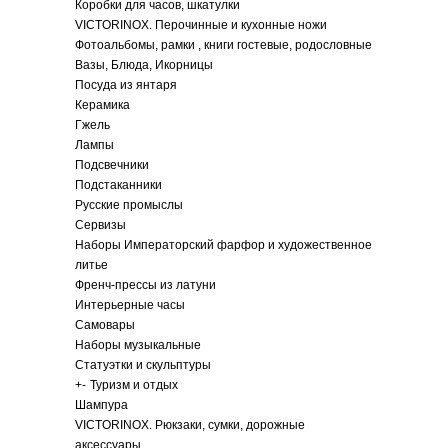
Коробки для часов, шкатулки
VICTORINOX. Перочинные и кухонные ножи
Фотоальбомы, рамки , книги гостевые, родословные
Вазы, Блюда, Икорницы
Посуда из янтаря
Керамика
Гжель
Лампы
Подсвечники
Подстаканники
Русские промыслы
Сервизы
Наборы Императорский фарфор и художественное
литье
Френч-прессы из латуни
Интерьерные часы
Самовары
Наборы музыкальные
Статуэтки и скульптуры
+
-
Туризм и отдых
Шампура
VICTORINOX. Рюкзаки, сумки, дорожные
аксессуары