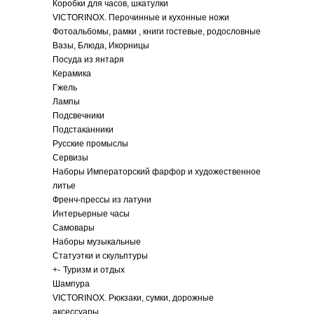
Коробки для часов, шкатулки
VICTORINOX. Перочинные и кухонные ножи
Фотоальбомы, рамки , книги гостевые, родословные
Вазы, Блюда, Икорницы
Посуда из янтаря
Керамика
Гжель
Лампы
Подсвечники
Подстаканники
Русские промыслы
Сервизы
Наборы Императорский фарфор и художественное
литье
Френч-прессы из латуни
Интерьерные часы
Самовары
Наборы музыкальные
Статуэтки и скульптуры
+
-
Туризм и отдых
Шампура
VICTORINOX. Рюкзаки, сумки, дорожные
аксессуары