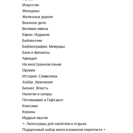
Искусство
Женщины
Железные дороги
Военное дело
Великие имена
Евреи. Иудаизм
Библиотеки
Библиографии. Мемуары
Банк и финансы
Авиация
На иностранном языке
Оружие
История. Символика
Хобби. Увлечения
Бизнес. Власть
Напитки и сигары
Пятикнижие и Гафтарот
Классика
Кораны
Мудрые мысли
+
-
Аксессуары для напитков и отдыха
Подарочный набор книга в кожаном переплете +