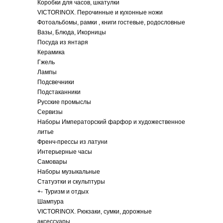
Коробки для часов, шкатулки
VICTORINOX. Перочинные и кухонные ножи
Фотоальбомы, рамки , книги гостевые, родословные
Вазы, Блюда, Икорницы
Посуда из янтаря
Керамика
Гжель
Лампы
Подсвечники
Подстаканники
Русские промыслы
Сервизы
Наборы Императорский фарфор и художественное
литье
Френч-прессы из латуни
Интерьерные часы
Самовары
Наборы музыкальные
Статуэтки и скульптуры
+
-
Туризм и отдых
Шампура
VICTORINOX. Рюкзаки, сумки, дорожные
аксессуары