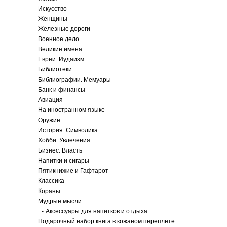
Искусство
Женщины
Железные дороги
Военное дело
Великие имена
Евреи. Иудаизм
Библиотеки
Библиографии. Мемуары
Банк и финансы
Авиация
На иностранном языке
Оружие
История. Символика
Хобби. Увлечения
Бизнес. Власть
Напитки и сигары
Пятикнижие и Гафтарот
Классика
Кораны
Мудрые мысли
+
-
Аксессуары для напитков и отдыха
Подарочный набор книга в кожаном переплете +