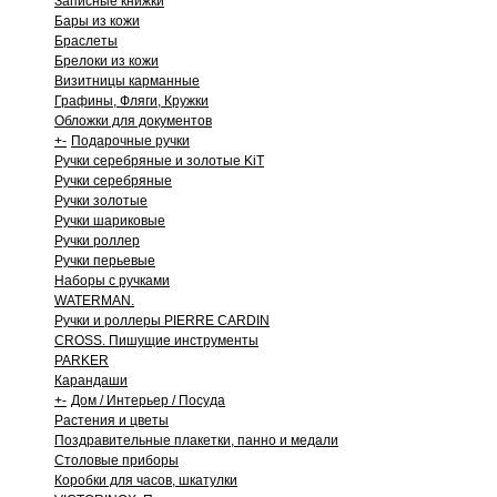
Записные книжки
Бары из кожи
Браслеты
Брелоки из кожи
Визитницы карманные
Графины, Фляги, Кружки
Обложки для документов
+
-
Подарочные ручки
Ручки серебряные и золотые KiT
Ручки серебряные
Ручки золотые
Ручки шариковые
Ручки роллер
Ручки перьевые
Наборы с ручками
WATERMAN.
Ручки и роллеры PIERRE CARDIN
CROSS. Пишущие инструменты
PARKER
Карандаши
+
-
Дом / Интерьер / Посуда
Растения и цветы
Поздравительные плакетки, панно и медали
Столовые приборы
Коробки для часов, шкатулки