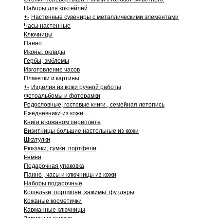
Наборы для коктейлей
+
-
Настенные сувениры с металлическими элементами
Часы настенные
Ключницы
Панно
Иконы, оклады
Гербы, эмблемы
Изготовление часов
Плакетки и картины
+
-
Изделия из кожи ручной работы
Фотоальбомы и фоторамки
Родословные, гостевые книги , семейная летопись
Ежедневники из кожи
Книги в кожаном переплёте
Визитницы большие настольные из кожи
Шкатулки
Рюкзаки, сумки, портфели
Ремни
Подарочная упаковка
Панно , часы и ключницы из кожи
Наборы подарочные
Кошельки, портмоне, зажимы, футляры
Кожаные косметички
Карманные ключницы