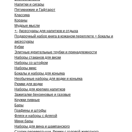
Напитки и сигары
Пятикнижие и Гафтарот
Классика
Кораны
Мудрые мысли
+
-
Аксессуары для напитков и отдыха
Подарочный набор книга в кожаном переплете + бокалы и
аксессуары
Кубки
Элитные курительные трубки и принадлежности
Наборы стаканов для виски
Наборы со штофом
Наборы микс
Бокалы и наборы для коньяка
Необычные наборы для водки и коньяка
Рюмки для водки
Наборы для крепких напитков
Зажигалки бензиновые и газовые
Кружки пивные
Бары
Графины и штофы
Фляги и наборы с флягой
Мини бары
Наборы для вина и шампанского
Стопки перевертыши. Рюмки с головой животного.