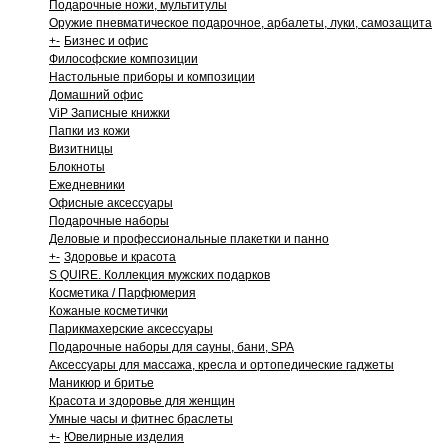
Подарочные ножи, мультитулы
Оружие пневматическое подарочное, арбалеты, луки, самозащита
+
-
Бизнес и офис
Философские композиции
Настольные приборы и композиции
Домашний офис
ViP Записные книжки
Папки из кожи
Визитницы
Блокноты
Ежедневники
Офисные аксессуары
Подарочные наборы
Деловые и профессиональные плакетки и панно
+
-
Здоровье и красота
S QUIRE. Коллекция мужских подарков
Косметика / Парфюмерия
Кожаные косметички
Парикмахерские аксессуары
Подарочные наборы для сауны, бани, SPA
Аксессуары для массажа, кресла и ортопедические гаджеты
Маникюр и бритье
Красота и здоровье для женщин
Умные часы и фитнес браслеты
+
-
Ювелирные изделия