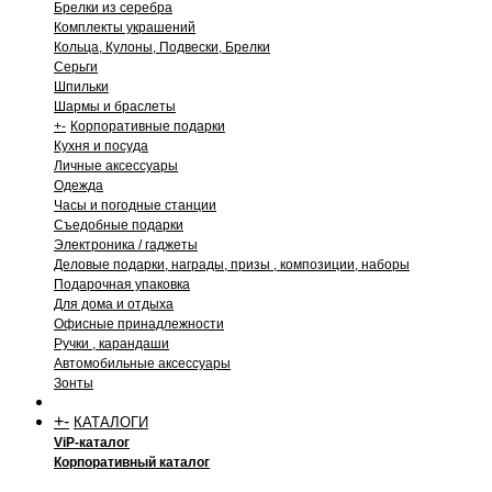
Брелки из серебра
Комплекты украшений
Кольца, Кулоны, Подвески, Брелки
Серьги
Шпильки
Шармы и браслеты
+
-
Корпоративные подарки
Кухня и посуда
Личные аксессуары
Одежда
Часы и погодные станции
Съедобные подарки
Электроника / гаджеты
Деловые подарки, награды, призы , композиции, наборы
Подарочная упаковка
Для дома и отдыха
Офисные принадлежности
Ручки , карандаши
Автомобильные аксессуары
Зонты
+
-
КАТАЛОГИ
ViP-каталог
Корпоративный каталог