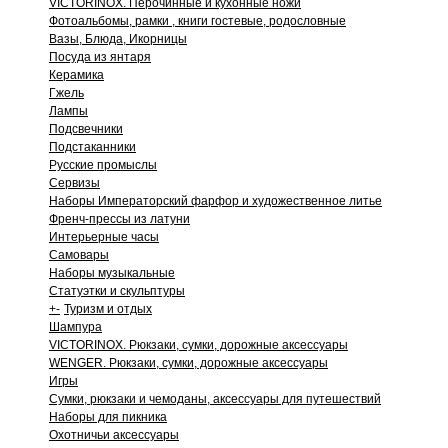
VICTORINOX. Перочинные и кухонные ножи
Фотоальбомы, рамки , книги гостевые, родословные
Вазы, Блюда, Икорницы
Посуда из янтаря
Керамика
Гжель
Лампы
Подсвечники
Подстаканники
Русские промыслы
Сервизы
Наборы Императорский фарфор и художественное литье
Френч-прессы из латуни
Интерьерные часы
Самовары
Наборы музыкальные
Статуэтки и скульптуры
+
-
Туризм и отдых
Шампура
VICTORINOX. Рюкзаки, сумки, дорожные аксессуары
WENGER. Рюкзаки, сумки, дорожные аксессуары
Игры
Сумки, рюкзаки и чемоданы, аксессуары для путешествий
Наборы для пикника
Охотничьи аксессуары