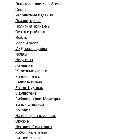
Энциклопедии и альбомы
Спорт
Репринтные издания
Поэзия, проза
Политика, финансы
Охота и рыбалка
Нефть
Море и флот
МВД, спецслужбы
Ислам
Искусство
Женщины
Железные дороги
Военное дело
Великие имена
Евреи. Иудаизм
Библиотеки
Библиографии. Мемуары
Банк и финансы
Авиация
На иностранном языке
Оружие
История. Символика
Хобби. Увлечения
Бизнес. Власть