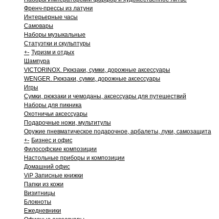
Френч-прессы из латуни
Интерьерные часы
Самовары
Наборы музыкальные
Статуэтки и скульптуры
+
-
Туризм и отдых
Шампура
VICTORINOX. Рюкзаки, сумки, дорожные аксессуары
WENGER. Рюкзаки, сумки, дорожные аксессуары
Игры
Сумки, рюкзаки и чемоданы, аксессуары для путешествий
Наборы для пикника
Охотничьи аксессуары
Подарочные ножи, мультитулы
Оружие пневматическое подарочное, арбалеты, луки, самозащита
+
-
Бизнес и офис
Философские композиции
Настольные приборы и композиции
Домашний офис
ViP Записные книжки
Папки из кожи
Визитницы
Блокноты
Ежедневники