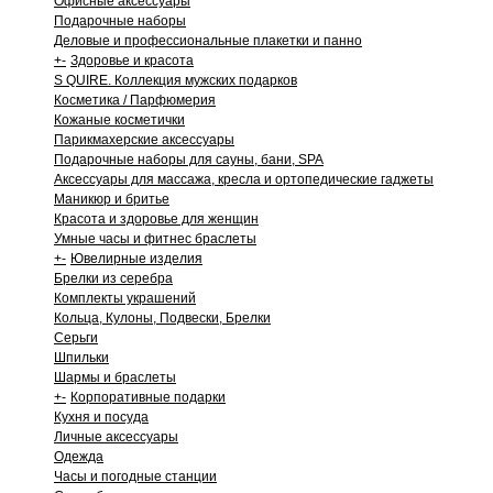
Офисные аксессуары
Подарочные наборы
Деловые и профессиональные плакетки и панно
+
-
Здоровье и красота
S QUIRE. Коллекция мужских подарков
Косметика / Парфюмерия
Кожаные косметички
Парикмахерские аксессуары
Подарочные наборы для сауны, бани, SPA
Аксессуары для массажа, кресла и ортопедические гаджеты
Маникюр и бритье
Красота и здоровье для женщин
Умные часы и фитнес браслеты
+
-
Ювелирные изделия
Брелки из серебра
Комплекты украшений
Кольца, Кулоны, Подвески, Брелки
Серьги
Шпильки
Шармы и браслеты
+
-
Корпоративные подарки
Кухня и посуда
Личные аксессуары
Одежда
Часы и погодные станции