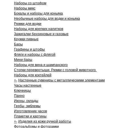
Наборы со штофом
Наборы микс
Бокалы и наборы для коньяка
Необычные наборы для водки и коньяка
Рюмки для водки
Наборы для крепких напитков
Зажигалки бензиновые и газовые
Кружки пивные
Бары
Графины и штофы
Фляги и наборы с флягой
Мини бары
Наборы для вина и шампанского
Стопки перевертыши. Рюмки с головой животного.
Наборы для коктейлей
+
-
Настенные сувениры с металлическими элементами
Часы настенные
Ключницы
Панно
Иконы, оклады
Гербы, эмблемы
Изготовление часов
Плакетки и картины
+
-
Изделия из кожи ручной работы
Фотоальбомы и фоторамки