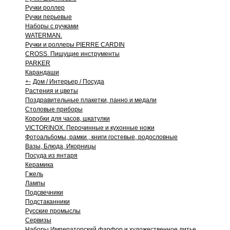
Ручки роллер
Ручки перьевые
Наборы с ручками
WATERMAN.
Ручки и роллеры PIERRE CARDIN
CROSS. Пишущие инструменты
PARKER
Карандаши
+
-
Дом / Интерьер / Посуда
Растения и цветы
Поздравительные плакетки, панно и медали
Столовые приборы
Коробки для часов, шкатулки
VICTORINOX. Перочинные и кухонные ножи
Фотоальбомы, рамки , книги гостевые, родословные
Вазы, Блюда, Икорницы
Посуда из янтаря
Керамика
Гжель
Лампы
Подсвечники
Подстаканники
Русские промыслы
Сервизы
Наборы Императорский фарфор и художественное литье