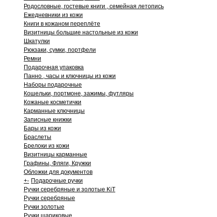
Родословные, гостевые книги , семейная летопись
Ежедневники из кожи
Книги в кожаном переплёте
Визитницы большие настольные из кожи
Шкатулки
Рюкзаки, сумки, портфели
Ремни
Подарочная упаковка
Панно , часы и ключницы из кожи
Наборы подарочные
Кошельки, портмоне, зажимы, футляры
Кожаные косметички
Карманные ключницы
Записные книжки
Бары из кожи
Браслеты
Брелоки из кожи
Визитницы карманные
Графины, Фляги, Кружки
Обложки для документов
+
-
Подарочные ручки
Ручки серебряные и золотые KiT
Ручки серебряные
Ручки золотые
Ручки шариковые