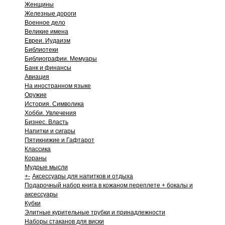
Женщины
Железные дороги
Военное дело
Великие имена
Евреи. Иудаизм
Библиотеки
Библиографии. Мемуары
Банк и финансы
Авиация
На иностранном языке
Оружие
История. Символика
Хобби. Увлечения
Бизнес. Власть
Напитки и сигары
Пятикнижие и Гафтарот
Классика
Кораны
Мудрые мысли
+
-
Аксессуары для напитков и отдыха
Подарочный набор книга в кожаном переплете + бокалы и
аксессуары
Кубки
Элитные курительные трубки и принадлежности
Наборы стаканов для виски