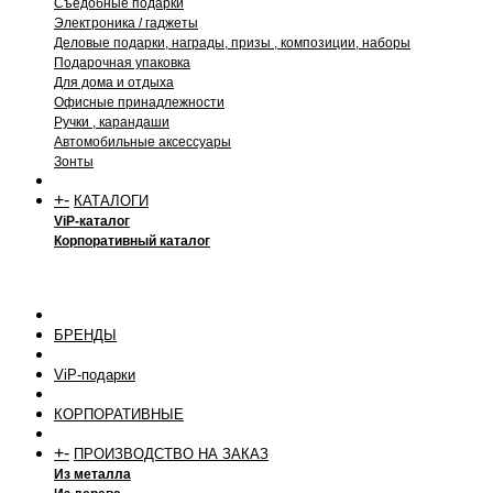
Съедобные подарки
Электроника / гаджеты
Деловые подарки, награды, призы , композиции, наборы
Подарочная упаковка
Для дома и отдыха
Офисные принадлежности
Ручки , карандаши
Автомобильные аксессуары
Зонты
+
-
КАТАЛОГИ
ViP-каталог
Корпоративный каталог
БРЕНДЫ
ViP-подарки
КОРПОРАТИВНЫЕ
+
-
ПРОИЗВОДСТВО НА ЗАКАЗ
Из металла