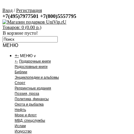
Вход
/
Регистрация
+7(495)7977501
+7(800)5557795
Товаров: 0 (0.00 р.)
В корзине пусто!
МЕНЮ
+
-
МЕНЮ v
+
-
Подарочные книги
Родословные книги
Библии
Энциклопедии и альбомы
Спорт
Репринтные издания
Поэзия, проза
Политика, финансы
Охота и рыбалка
Нефть
Море и флот
МВД, спецслужбы
Ислам
Искусство