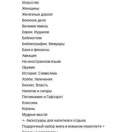
Искусство
Женщины
Железные дороги
Военное дело
Великие имена
Евреи. Иудаизм
Библиотеки
Библиографии. Мемуары
Банк и финансы
Авиация
На иностранном языке
Оружие
История. Символика
Хобби. Увлечения
Бизнес. Власть
Напитки и сигары
Пятикнижие и Гафтарот
Классика
Кораны
Мудрые мысли
+
-
Аксессуары для напитков и отдыха
Подарочный набор книга в кожаном переплете +