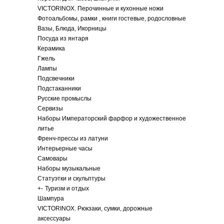
VICTORINOX. Перочинные и кухонные ножи
Фотоальбомы, рамки , книги гостевые, родословные
Вазы, Блюда, Икорницы
Посуда из янтаря
Керамика
Гжель
Лампы
Подсвечники
Подстаканники
Русские промыслы
Сервизы
Наборы Императорский фарфор и художественное
литье
Френч-прессы из латуни
Интерьерные часы
Самовары
Наборы музыкальные
Статуэтки и скульптуры
+
-
Туризм и отдых
Шампура
VICTORINOX. Рюкзаки, сумки, дорожные
аксессуары