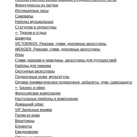
Френч-прессы из латуни
Интерьерные часы
Самовары
Наборы музыкальные
Статуэтки и скульптуры
+
-
Туризм и отдых
Шампура
VICTORINOX. Рюкзаки, сумки, дорожные аксессуары
WENGER. Рюкзаки, сумки, дорожные аксессуары
Игры
Сумки, рюкзаки и чемоданы, аксессуары для путешествий
Наборы для пикника
Охотничьи аксессуары
Подарочные ножи, мультитулы
Оружие пневматическое подарочное, арбалеты, луки, самозащита
+
-
Бизнес и офис
Философские композиции
Настольные приборы и композиции
Домашний офис
ViP Записные книжки
Папки из кожи
Визитницы
Блокноты
Ежедневники