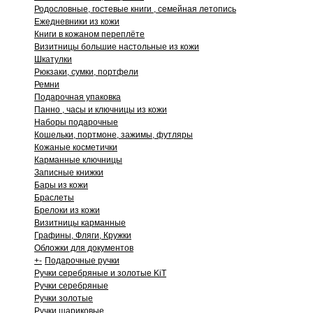
Родословные, гостевые книги , семейная летопись
Ежедневники из кожи
Книги в кожаном переплёте
Визитницы большие настольные из кожи
Шкатулки
Рюкзаки, сумки, портфели
Ремни
Подарочная упаковка
Панно , часы и ключницы из кожи
Наборы подарочные
Кошельки, портмоне, зажимы, футляры
Кожаные косметички
Карманные ключницы
Записные книжки
Бары из кожи
Браслеты
Брелоки из кожи
Визитницы карманные
Графины, Фляги, Кружки
Обложки для документов
+
-
Подарочные ручки
Ручки серебряные и золотые KiT
Ручки серебряные
Ручки золотые
Ручки шариковые