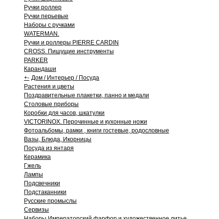
Ручки роллер
Ручки перьевые
Наборы с ручками
WATERMAN.
Ручки и роллеры PIERRE CARDIN
CROSS. Пишущие инструменты
PARKER
Карандаши
+
-
Дом / Интерьер / Посуда
Растения и цветы
Поздравительные плакетки, панно и медали
Столовые приборы
Коробки для часов, шкатулки
VICTORINOX. Перочинные и кухонные ножи
Фотоальбомы, рамки , книги гостевые, родословные
Вазы, Блюда, Икорницы
Посуда из янтаря
Керамика
Гжель
Лампы
Подсвечники
Подстаканники
Русские промыслы
Сервизы
Наборы Императорский фарфор и художественное литье