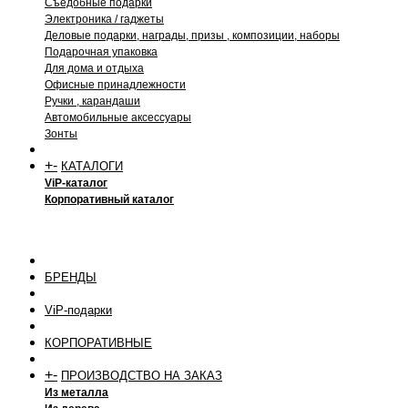
Съедобные подарки
Электроника / гаджеты
Деловые подарки, награды, призы , композиции, наборы
Подарочная упаковка
Для дома и отдыха
Офисные принадлежности
Ручки , карандаши
Автомобильные аксессуары
Зонты
+
-
КАТАЛОГИ
ViP-каталог
Корпоративный каталог
БРЕНДЫ
ViP-подарки
КОРПОРАТИВНЫЕ
+
-
ПРОИЗВОДСТВО НА ЗАКАЗ
Из металла