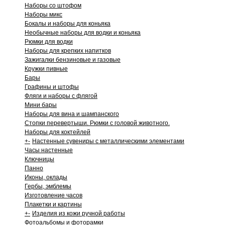
Наборы со штофом
Наборы микс
Бокалы и наборы для коньяка
Необычные наборы для водки и коньяка
Рюмки для водки
Наборы для крепких напитков
Зажигалки бензиновые и газовые
Кружки пивные
Бары
Графины и штофы
Фляги и наборы с флягой
Мини бары
Наборы для вина и шампанского
Стопки перевертыши. Рюмки с головой животного.
Наборы для коктейлей
+
-
Настенные сувениры с металлическими элементами
Часы настенные
Ключницы
Панно
Иконы, оклады
Гербы, эмблемы
Изготовление часов
Плакетки и картины
+
-
Изделия из кожи ручной работы
Фотоальбомы и фоторамки