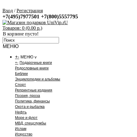
Вход
/
Регистрация
+7(495)7977501
+7(800)5557795
Товаров: 0 (0.00 р.)
В корзине пусто!
МЕНЮ
+
-
МЕНЮ v
+
-
Подарочные книги
Родословные книги
Библии
Энциклопедии и альбомы
Спорт
Репринтные издания
Поэзия, проза
Политика, финансы
Охота и рыбалка
Нефть
Море и флот
МВД, спецслужбы
Ислам
Искусство