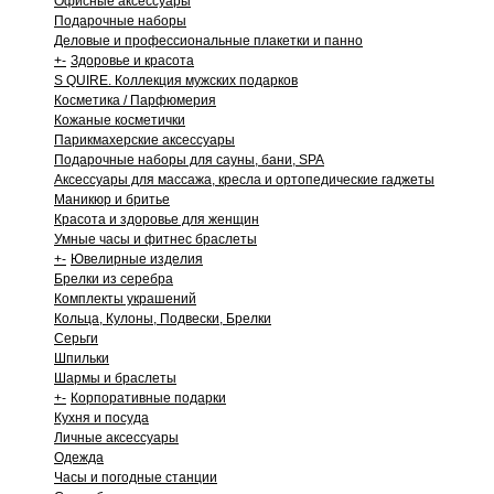
Офисные аксессуары
Подарочные наборы
Деловые и профессиональные плакетки и панно
+
-
Здоровье и красота
S QUIRE. Коллекция мужских подарков
Косметика / Парфюмерия
Кожаные косметички
Парикмахерские аксессуары
Подарочные наборы для сауны, бани, SPA
Аксессуары для массажа, кресла и ортопедические гаджеты
Маникюр и бритье
Красота и здоровье для женщин
Умные часы и фитнес браслеты
+
-
Ювелирные изделия
Брелки из серебра
Комплекты украшений
Кольца, Кулоны, Подвески, Брелки
Серьги
Шпильки
Шармы и браслеты
+
-
Корпоративные подарки
Кухня и посуда
Личные аксессуары
Одежда
Часы и погодные станции