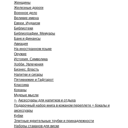
Женщины
Железные дороги
Военное дело
Великие имена
Евреи. Иудаизм
Библиотеки
Библиографии. Мемуары
Банк и финансы
Авиация
На иностранном языке
Оружие
История. Символика
Хобби. Увлечения
Бизнес. Власть
Напитки и сигары
Пятикнижие и Гафтарот
Классика
Кораны
Мудрые мысли
+
-
Аксессуары для напитков и отдыха
Подарочный набор книга в кожаном переплете + бокалы и
аксессуары
Кубки
Элитные курительные трубки и принадлежности
Наборы стаканов для виски