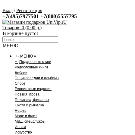
Вход
/
Регистрация
+7(495)7977501
+7(800)5557795
Товаров: 0 (0.00 р.)
В корзине пусто!
МЕНЮ
+
-
МЕНЮ v
+
-
Подарочные книги
Родословные книги
Библии
Энциклопедии и альбомы
Спорт
Репринтные издания
Поэзия, проза
Политика, финансы
Охота и рыбалка
Нефть
Море и флот
МВД, спецслужбы
Ислам
Искусство