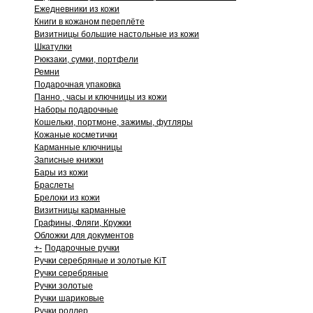
Ежедневники из кожи
Книги в кожаном переплёте
Визитницы большие настольные из кожи
Шкатулки
Рюкзаки, сумки, портфели
Ремни
Подарочная упаковка
Панно , часы и ключницы из кожи
Наборы подарочные
Кошельки, портмоне, зажимы, футляры
Кожаные косметички
Карманные ключницы
Записные книжки
Бары из кожи
Браслеты
Брелоки из кожи
Визитницы карманные
Графины, Фляги, Кружки
Обложки для документов
+
-
Подарочные ручки
Ручки серебряные и золотые KiT
Ручки серебряные
Ручки золотые
Ручки шариковые
Ручки роллер