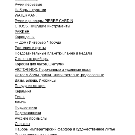
Ручки перьевые
Наборы с ручками
WATERMAN.
Ручки и роллеры PIERRE CARDIN
CROSS. Пишущие инструменты
PARKER
Карандаши
+
-
Дом / Интерьер / Посуда
Растения и цветы
Поздравительные плакетки, панно и медали
Столовые приборы
Коробки для часов, шкатулки
VICTORINOX. Перочинные и кухонные ножи
Фотоальбомы, рамки , книги гостевые, родословные
Вазы, Блюда, Икорницы
Посуда из янтаря
Керамика
Гжель
Лампы
Подсвечники
Подстаканники
Русские промыслы
Сервизы
Наборы Императорский фарфор и художественное литье
Френч-прессы из латуни