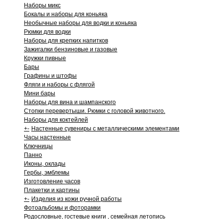
Наборы микс
Бокалы и наборы для коньяка
Необычные наборы для водки и коньяка
Рюмки для водки
Наборы для крепких напитков
Зажигалки бензиновые и газовые
Кружки пивные
Бары
Графины и штофы
Фляги и наборы с флягой
Мини бары
Наборы для вина и шампанского
Стопки перевертыши. Рюмки с головой животного.
Наборы для коктейлей
+
-
Настенные сувениры с металлическими элементами
Часы настенные
Ключницы
Панно
Иконы, оклады
Гербы, эмблемы
Изготовление часов
Плакетки и картины
+
-
Изделия из кожи ручной работы
Фотоальбомы и фоторамки
Родословные, гостевые книги , семейная летопись