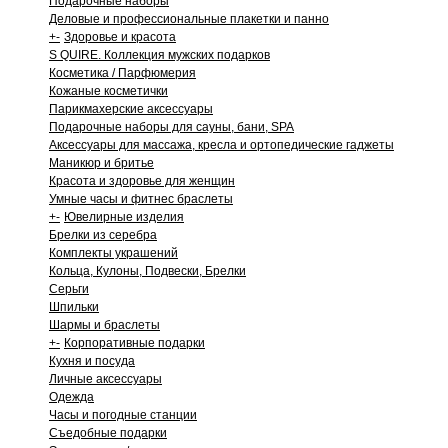
Подарочные наборы
Деловые и профессиональные плакетки и панно
+
-
Здоровье и красота
S QUIRE. Коллекция мужских подарков
Косметика / Парфюмерия
Кожаные косметички
Парикмахерские аксессуары
Подарочные наборы для сауны, бани, SPA
Аксессуары для массажа, кресла и ортопедические гаджеты
Маникюр и бритье
Красота и здоровье для женщин
Умные часы и фитнес браслеты
+
-
Ювелирные изделия
Брелки из серебра
Комплекты украшений
Кольца, Кулоны, Подвески, Брелки
Серьги
Шпильки
Шармы и браслеты
+
-
Корпоративные подарки
Кухня и посуда
Личные аксессуары
Одежда
Часы и погодные станции
Съедобные подарки