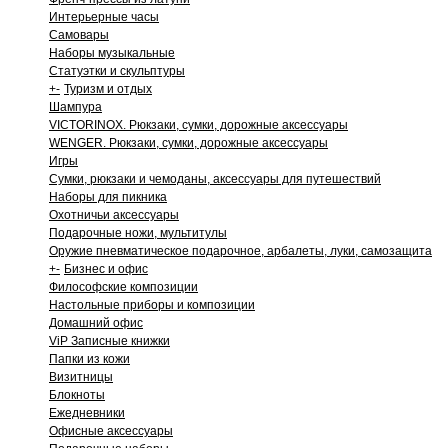
Интерьерные часы
Самовары
Наборы музыкальные
Статуэтки и скульптуры
+
-
Туризм и отдых
Шампура
VICTORINOX. Рюкзаки, сумки, дорожные аксессуары
WENGER. Рюкзаки, сумки, дорожные аксессуары
Игры
Сумки, рюкзаки и чемоданы, аксессуары для путешествий
Наборы для пикника
Охотничьи аксессуары
Подарочные ножи, мультитулы
Оружие пневматическое подарочное, арбалеты, луки, самозащита
+
-
Бизнес и офис
Философские композиции
Настольные приборы и композиции
Домашний офис
ViP Записные книжки
Папки из кожи
Визитницы
Блокноты
Ежедневники
Офисные аксессуары