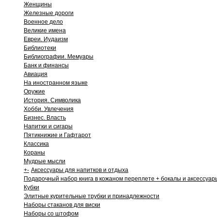
Женщины
Железные дороги
Военное дело
Великие имена
Евреи. Иудаизм
Библиотеки
Библиографии. Мемуары
Банк и финансы
Авиация
На иностранном языке
Оружие
История. Символика
Хобби. Увлечения
Бизнес. Власть
Напитки и сигары
Пятикнижие и Гафтарот
Классика
Кораны
Мудрые мысли
+
-
Аксессуары для напитков и отдыха
Подарочный набор книга в кожаном переплете + бокалы и аксессуар
Кубки
Элитные курительные трубки и принадлежности
Наборы стаканов для виски
Наборы со штофом