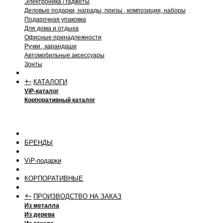
Электроника / гаджеты
Деловые подарки, награды, призы , композиции, наборы
Подарочная упаковка
Для дома и отдыха
Офисные принадлежности
Ручки , карандаши
Автомобильные аксессуары
Зонты
+
-
КАТАЛОГИ
ViP-каталог
Корпоративный каталог
БРЕНДЫ
ViP-подарки
КОРПОРАТИВНЫЕ
+
-
ПРОИЗВОДСТВО НА ЗАКАЗ
Из металла
Из дерева