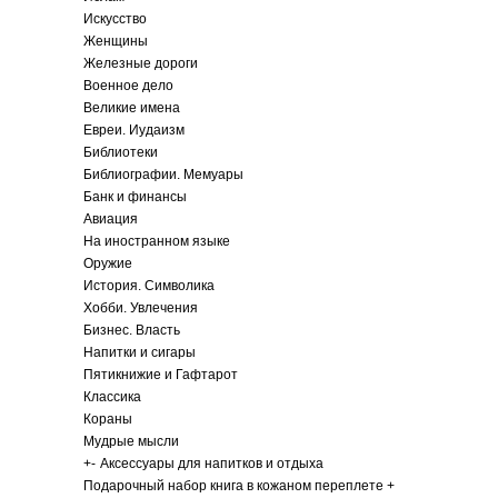
Искусство
Женщины
Железные дороги
Военное дело
Великие имена
Евреи. Иудаизм
Библиотеки
Библиографии. Мемуары
Банк и финансы
Авиация
На иностранном языке
Оружие
История. Символика
Хобби. Увлечения
Бизнес. Власть
Напитки и сигары
Пятикнижие и Гафтарот
Классика
Кораны
Мудрые мысли
+
-
Аксессуары для напитков и отдыха
Подарочный набор книга в кожаном переплете +