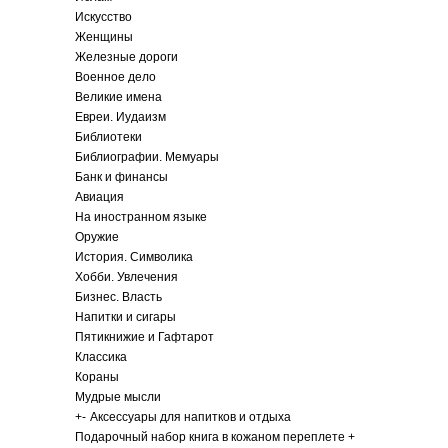
Искусство
Женщины
Железные дороги
Военное дело
Великие имена
Евреи. Иудаизм
Библиотеки
Библиографии. Мемуары
Банк и финансы
Авиация
На иностранном языке
Оружие
История. Символика
Хобби. Увлечения
Бизнес. Власть
Напитки и сигары
Пятикнижие и Гафтарот
Классика
Кораны
Мудрые мысли
+
-
Аксессуары для напитков и отдыха
Подарочный набор книга в кожаном переплете +