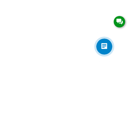
Приложения
Электронная почта
zakaz@univip.ru
7977501@gmail.com
Сотрудничество / Пожелания / ТЗ
Соцсети/ мессенджеры