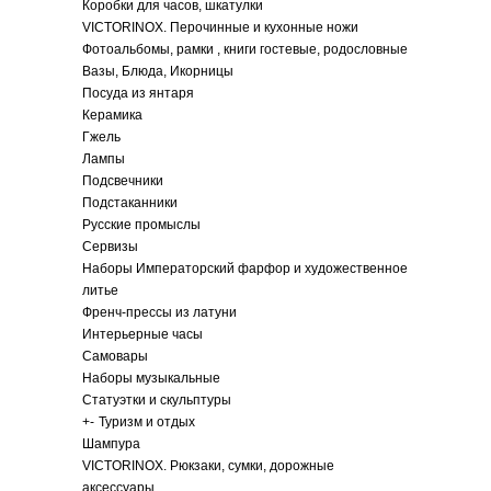
Коробки для часов, шкатулки
VICTORINOX. Перочинные и кухонные ножи
Фотоальбомы, рамки , книги гостевые, родословные
Вазы, Блюда, Икорницы
Посуда из янтаря
Керамика
Гжель
Лампы
Подсвечники
Подстаканники
Русские промыслы
Сервизы
Наборы Императорский фарфор и художественное
литье
Френч-прессы из латуни
Интерьерные часы
Самовары
Наборы музыкальные
Статуэтки и скульптуры
+
-
Туризм и отдых
Шампура
VICTORINOX. Рюкзаки, сумки, дорожные
аксессуары