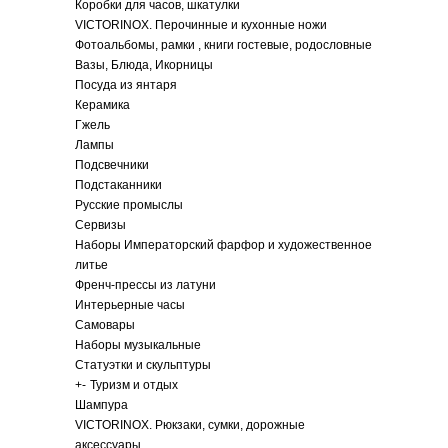
Коробки для часов, шкатулки
VICTORINOX. Перочинные и кухонные ножи
Фотоальбомы, рамки , книги гостевые, родословные
Вазы, Блюда, Икорницы
Посуда из янтаря
Керамика
Гжель
Лампы
Подсвечники
Подстаканники
Русские промыслы
Сервизы
Наборы Императорский фарфор и художественное
литье
Френч-прессы из латуни
Интерьерные часы
Самовары
Наборы музыкальные
Статуэтки и скульптуры
+
-
Туризм и отдых
Шампура
VICTORINOX. Рюкзаки, сумки, дорожные
аксессуары