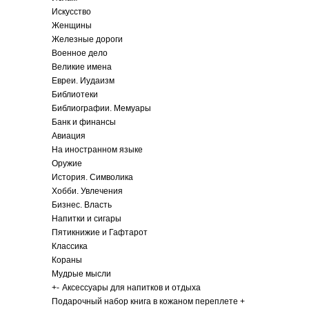
Искусство
Женщины
Железные дороги
Военное дело
Великие имена
Евреи. Иудаизм
Библиотеки
Библиографии. Мемуары
Банк и финансы
Авиация
На иностранном языке
Оружие
История. Символика
Хобби. Увлечения
Бизнес. Власть
Напитки и сигары
Пятикнижие и Гафтарот
Классика
Кораны
Мудрые мысли
+
-
Аксессуары для напитков и отдыха
Подарочный набор книга в кожаном переплете +