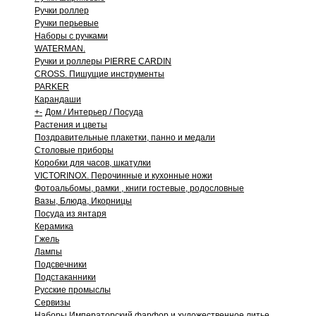
Ручки роллер
Ручки перьевые
Наборы с ручками
WATERMAN.
Ручки и роллеры PIERRE CARDIN
CROSS. Пишущие инструменты
PARKER
Карандаши
+
-
Дом / Интерьер / Посуда
Растения и цветы
Поздравительные плакетки, панно и медали
Столовые приборы
Коробки для часов, шкатулки
VICTORINOX. Перочинные и кухонные ножи
Фотоальбомы, рамки , книги гостевые, родословные
Вазы, Блюда, Икорницы
Посуда из янтаря
Керамика
Гжель
Лампы
Подсвечники
Подстаканники
Русские промыслы
Сервизы
Наборы Императорский фарфор и художественное литье