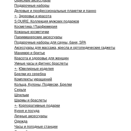
Офисные аксессуары
Подарочные наборы
Деловые и профессиональные плакетки и панно
+
-
Здоровье и красота
S QUIRE. Коллекция мужских подарков
Косметика / Парфюмерия
Кожаные косметички
Парикмахерские аксессуары
Подарочные наборы для сауны, бани, SPA
Аксессуары для массажа, кресла и ортопедические гаджеты
Маникюр и бритье
Красота и здоровье для женщин
Умные часы и фитнес браслеты
+
-
Ювелирные изделия
Брелки из серебра
Комплекты украшений
Кольца, Кулоны, Подвески, Брелки
Серьги
Шпильки
Шармы и браслеты
+
-
Корпоративные подарки
Кухня и посуда
Личные аксессуары
Одежда
Часы и погодные станции