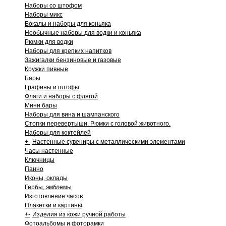
Наборы со штофом
Наборы микс
Бокалы и наборы для коньяка
Необычные наборы для водки и коньяка
Рюмки для водки
Наборы для крепких напитков
Зажигалки бензиновые и газовые
Кружки пивные
Бары
Графины и штофы
Фляги и наборы с флягой
Мини бары
Наборы для вина и шампанского
Стопки перевертыши. Рюмки с головой животного.
Наборы для коктейлей
+
-
Настенные сувениры с металлическими элементами
Часы настенные
Ключницы
Панно
Иконы, оклады
Гербы, эмблемы
Изготовление часов
Плакетки и картины
+
-
Изделия из кожи ручной работы
Фотоальбомы и фоторамки