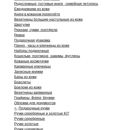
Родословные, гостевые книги , семейная летопись
Ежедневники из кожи
Книги в кожаном переплёте
Визитницы большие настольные из кожи
Шкатулки
Рюкзаки, сумки, портфели
Ремни
Подарочная упаковка
Панно , часы и ключницы из кожи
Наборы подарочные
Кошельки, портмоне, зажимы, футляры
Кожаные косметички
Карманные ключницы
Записные книжки
Бары из кожи
Браслеты
Брелоки из кожи
Визитницы карманные
Графины, Фляги, Кружки
Обложки для документов
+
-
Подарочные ручки
Ручки серебряные и золотые KiT
Ручки серебряные
Ручки золотые
Ручки шариковые