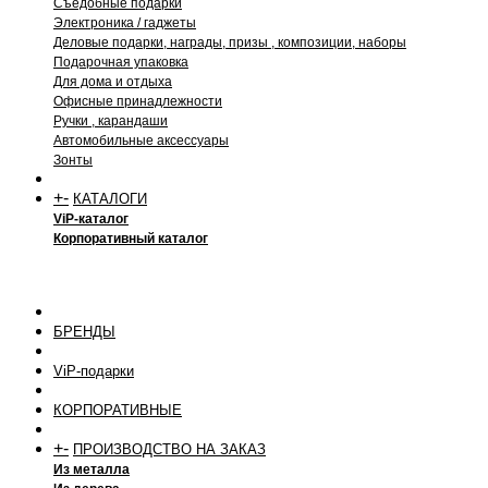
Съедобные подарки
Электроника / гаджеты
Деловые подарки, награды, призы , композиции, наборы
Подарочная упаковка
Для дома и отдыха
Офисные принадлежности
Ручки , карандаши
Автомобильные аксессуары
Зонты
+
-
КАТАЛОГИ
ViP-каталог
Корпоративный каталог
БРЕНДЫ
ViP-подарки
КОРПОРАТИВНЫЕ
+
-
ПРОИЗВОДСТВО НА ЗАКАЗ
Из металла