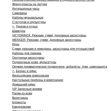
Френч-прессы из латуни
Интерьерные часы
Самовары
Наборы музыкальные
Статуэтки и скульптуры
+
-
Туризм и отдых
Шампура
VICTORINOX. Рюкзаки, сумки, дорожные аксессуары
WENGER. Рюкзаки, сумки, дорожные аксессуары
Игры
Сумки, рюкзаки и чемоданы, аксессуары для путешествий
Наборы для пикника
Охотничьи аксессуары
Подарочные ножи, мультитулы
Оружие пневматическое подарочное, арбалеты, луки, самозащита
+
-
Бизнес и офис
Философские композиции
Настольные приборы и композиции
Домашний офис
ViP Записные книжки
Папки из кожи
Визитницы
Блокноты
Ежедневники