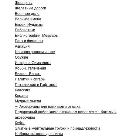
Женщины
Железные дороги
Военное дело
Великие имена
Евреи. Иудаизм
Библиотеки
Библиографии. Мемуары
Банк и финансы
Авиация
На иностранном языке
Оружие
История. Символика
Хобби. Увлечения
Бизнес. Власть
Напитки и сигары
Пятикнижие и Гафтарот
Классика
Кораны
Мудрые мысли
+
-
Аксессуары для напитков и отдыха
Подарочный набор книга в кожаном переплете + бокалы и
аксессуары
Кубки
Элитные курительные трубки и принадлежности
Наборы стаканов для виски