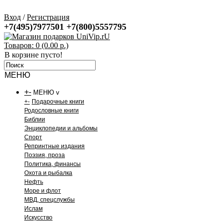
Вход
/
Регистрация
+7(495)7977501
+7(800)5557795
Товаров: 0 (0.00 р.)
В корзине пусто!
МЕНЮ
+
-
МЕНЮ v
+
-
Подарочные книги
Родословные книги
Библии
Энциклопедии и альбомы
Спорт
Репринтные издания
Поэзия, проза
Политика, финансы
Охота и рыбалка
Нефть
Море и флот
МВД, спецслужбы
Ислам
Искусство