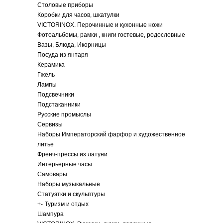
Столовые приборы
Коробки для часов, шкатулки
VICTORINOX. Перочинные и кухонные ножи
Фотоальбомы, рамки , книги гостевые, родословные
Вазы, Блюда, Икорницы
Посуда из янтаря
Керамика
Гжель
Лампы
Подсвечники
Подстаканники
Русские промыслы
Сервизы
Наборы Императорский фарфор и художественное
литье
Френч-прессы из латуни
Интерьерные часы
Самовары
Наборы музыкальные
Статуэтки и скульптуры
+
-
Туризм и отдых
Шампура