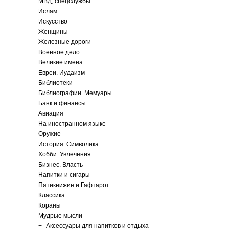
МВД, спецслужбы
Ислам
Искусство
Женщины
Железные дороги
Военное дело
Великие имена
Евреи. Иудаизм
Библиотеки
Библиографии. Мемуары
Банк и финансы
Авиация
На иностранном языке
Оружие
История. Символика
Хобби. Увлечения
Бизнес. Власть
Напитки и сигары
Пятикнижие и Гафтарот
Классика
Кораны
Мудрые мысли
+
-
Аксессуары для напитков и отдыха