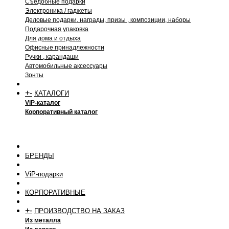
Съедобные подарки
Электроника / гаджеты
Деловые подарки, награды, призы , композиции, наборы
Подарочная упаковка
Для дома и отдыха
Офисные принадлежности
Ручки , карандаши
Автомобильные аксессуары
Зонты
+
-
КАТАЛОГИ
ViP-каталог
Корпоративный каталог
БРЕНДЫ
ViP-подарки
КОРПОРАТИВНЫЕ
+
-
ПРОИЗВОДСТВО НА ЗАКАЗ
Из металла