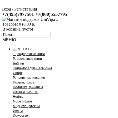
Вход
/
Регистрация
+7(495)7977501
+7(800)5557795
Товаров: 0 (0.00 р.)
В корзине пусто!
МЕНЮ
+
-
МЕНЮ v
+
-
Подарочные книги
Родословные книги
Библии
Энциклопедии и альбомы
Спорт
Репринтные издания
Поэзия, проза
Политика, финансы
Охота и рыбалка
Нефть
Море и флот
МВД, спецслужбы
Ислам
Искусство