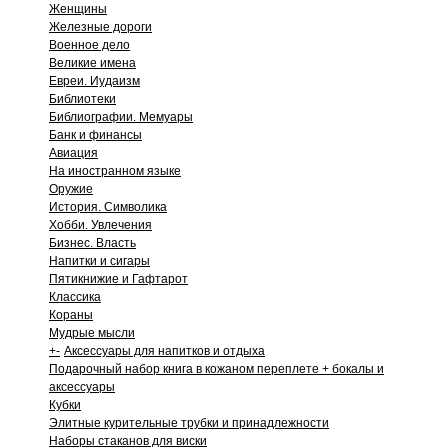
Женщины
Железные дороги
Военное дело
Великие имена
Евреи. Иудаизм
Библиотеки
Библиографии. Мемуары
Банк и финансы
Авиация
На иностранном языке
Оружие
История. Символика
Хобби. Увлечения
Бизнес. Власть
Напитки и сигары
Пятикнижие и Гафтарот
Классика
Кораны
Мудрые мысли
+
-
Аксессуары для напитков и отдыха
Подарочный набор книга в кожаном переплете + бокалы и
аксессуары
Кубки
Элитные курительные трубки и принадлежности
Наборы стаканов для виски