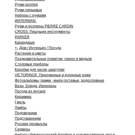
Ручки роллер
Ручки перьевые
Наборы с ручками
WATERMAN.
Ручки и роллеры PIERRE CARDIN
CROSS. Пишущие инструменты
PARKER
Карандаши
+
-
Дом / Интерьер / Посуда
Растения и цветы
Поздравительные плакетки, панно и медали
Столовые приборы
Коробки для часов, шкатулки
VICTORINOX. Перочинные и кухонные ножи
Фотоальбомы, рамки , книги гостевые, родословные
Вазы, Блюда, Икорницы
Посуда из янтаря
Керамика
Гжель
Лампы
Подсвечники
Подстаканники
Русские промыслы
Сервизы
Наборы Императорский фарфор и художественное литье