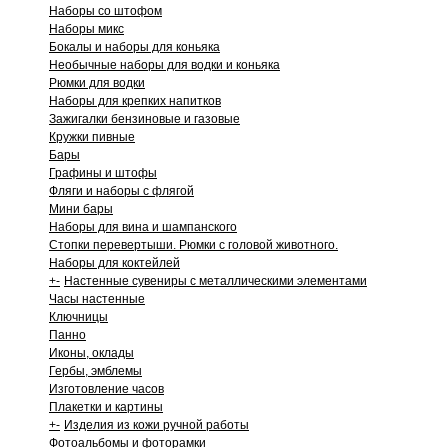
Наборы со штофом
Наборы микс
Бокалы и наборы для коньяка
Необычные наборы для водки и коньяка
Рюмки для водки
Наборы для крепких напитков
Зажигалки бензиновые и газовые
Кружки пивные
Бары
Графины и штофы
Фляги и наборы с флягой
Мини бары
Наборы для вина и шампанского
Стопки перевертыши. Рюмки с головой животного.
Наборы для коктейлей
+
-
Настенные сувениры с металлическими элементами
Часы настенные
Ключницы
Панно
Иконы, оклады
Гербы, эмблемы
Изготовление часов
Плакетки и картины
+
-
Изделия из кожи ручной работы
Фотоальбомы и фоторамки