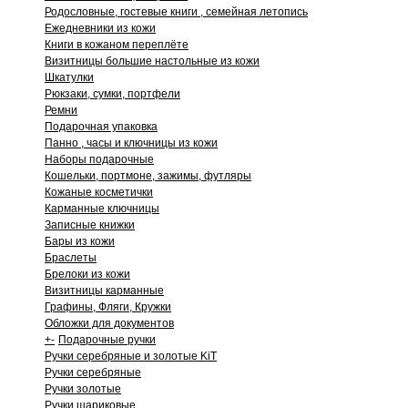
Родословные, гостевые книги , семейная летопись
Ежедневники из кожи
Книги в кожаном переплёте
Визитницы большие настольные из кожи
Шкатулки
Рюкзаки, сумки, портфели
Ремни
Подарочная упаковка
Панно , часы и ключницы из кожи
Наборы подарочные
Кошельки, портмоне, зажимы, футляры
Кожаные косметички
Карманные ключницы
Записные книжки
Бары из кожи
Браслеты
Брелоки из кожи
Визитницы карманные
Графины, Фляги, Кружки
Обложки для документов
+
-
Подарочные ручки
Ручки серебряные и золотые KiT
Ручки серебряные
Ручки золотые
Ручки шариковые