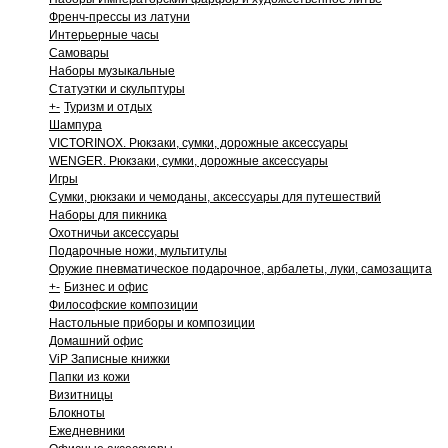
Френч-прессы из латуни
Интерьерные часы
Самовары
Наборы музыкальные
Статуэтки и скульптуры
+
-
Туризм и отдых
Шампура
VICTORINOX. Рюкзаки, сумки, дорожные аксессуары
WENGER. Рюкзаки, сумки, дорожные аксессуары
Игры
Сумки, рюкзаки и чемоданы, аксессуары для путешествий
Наборы для пикника
Охотничьи аксессуары
Подарочные ножи, мультитулы
Оружие пневматическое подарочное, арбалеты, луки, самозащита
+
-
Бизнес и офис
Философские композиции
Настольные приборы и композиции
Домашний офис
ViP Записные книжки
Папки из кожи
Визитницы
Блокноты
Ежедневники