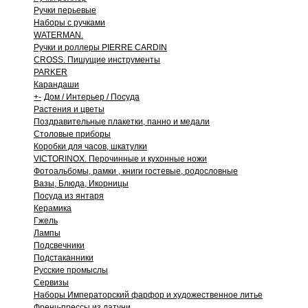
Ручки перьевые
Наборы с ручками
WATERMAN.
Ручки и роллеры PIERRE CARDIN
CROSS. Пишущие инструменты
PARKER
Карандаши
+
-
Дом / Интерьер / Посуда
Растения и цветы
Поздравительные плакетки, панно и медали
Столовые приборы
Коробки для часов, шкатулки
VICTORINOX. Перочинные и кухонные ножи
Фотоальбомы, рамки , книги гостевые, родословные
Вазы, Блюда, Икорницы
Посуда из янтаря
Керамика
Гжель
Лампы
Подсвечники
Подстаканники
Русские промыслы
Сервизы
Наборы Императорский фарфор и художественное литье
Френч-прессы из латуни