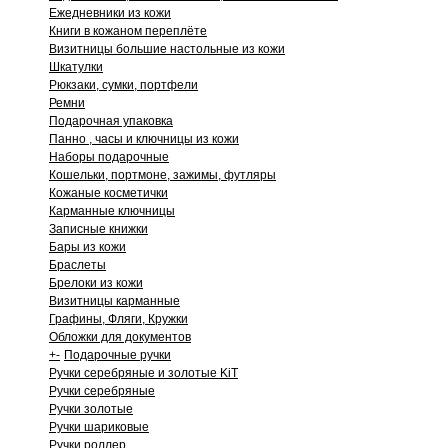
Ежедневники из кожи
Книги в кожаном переплёте
Визитницы большие настольные из кожи
Шкатулки
Рюкзаки, сумки, портфели
Ремни
Подарочная упаковка
Панно , часы и ключницы из кожи
Наборы подарочные
Кошельки, портмоне, зажимы, футляры
Кожаные косметички
Карманные ключницы
Записные книжки
Бары из кожи
Браслеты
Брелоки из кожи
Визитницы карманные
Графины, Фляги, Кружки
Обложки для документов
+
-
Подарочные ручки
Ручки серебряные и золотые KiT
Ручки серебряные
Ручки золотые
Ручки шариковые
Ручки роллер