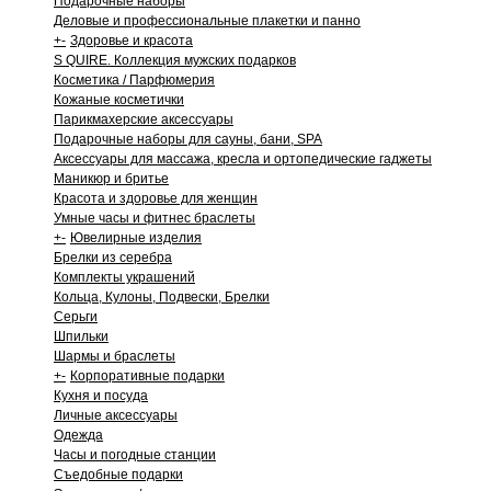
Подарочные наборы
Деловые и профессиональные плакетки и панно
+
-
Здоровье и красота
S QUIRE. Коллекция мужских подарков
Косметика / Парфюмерия
Кожаные косметички
Парикмахерские аксессуары
Подарочные наборы для сауны, бани, SPA
Аксессуары для массажа, кресла и ортопедические гаджеты
Маникюр и бритье
Красота и здоровье для женщин
Умные часы и фитнес браслеты
+
-
Ювелирные изделия
Брелки из серебра
Комплекты украшений
Кольца, Кулоны, Подвески, Брелки
Серьги
Шпильки
Шармы и браслеты
+
-
Корпоративные подарки
Кухня и посуда
Личные аксессуары
Одежда
Часы и погодные станции
Съедобные подарки