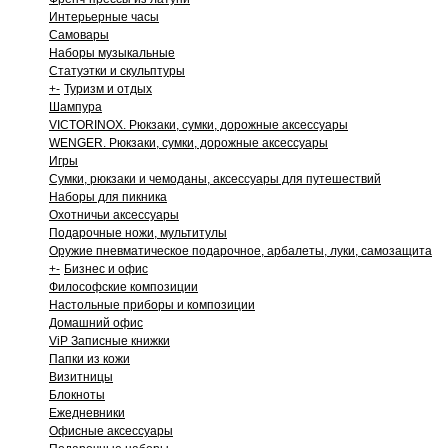
Интерьерные часы
Самовары
Наборы музыкальные
Статуэтки и скульптуры
+
-
Туризм и отдых
Шампура
VICTORINOX. Рюкзаки, сумки, дорожные аксессуары
WENGER. Рюкзаки, сумки, дорожные аксессуары
Игры
Сумки, рюкзаки и чемоданы, аксессуары для путешествий
Наборы для пикника
Охотничьи аксессуары
Подарочные ножи, мультитулы
Оружие пневматическое подарочное, арбалеты, луки, самозащита
+
-
Бизнес и офис
Философские композиции
Настольные приборы и композиции
Домашний офис
ViP Записные книжки
Папки из кожи
Визитницы
Блокноты
Ежедневники
Офисные аксессуары