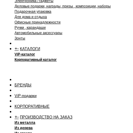
Электроника / гаджеты
Деловые подарки, награды, призы , композиции, наборы
Подарочная упаковка
Для дома и отдыха
Офисные принадлежности
Ручки , карандаши
Автомобильные аксессуары
Зонты
+
-
КАТАЛОГИ
ViP-каталог
Корпоративный каталог
БРЕНДЫ
ViP-подарки
КОРПОРАТИВНЫЕ
+
-
ПРОИЗВОДСТВО НА ЗАКАЗ
Из металла
Из дерева