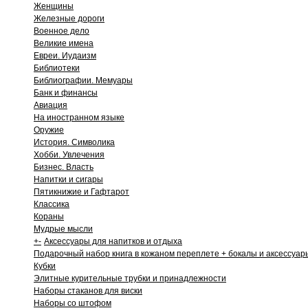
Женщины
Железные дороги
Военное дело
Великие имена
Евреи. Иудаизм
Библиотеки
Библиографии. Мемуары
Банк и финансы
Авиация
На иностранном языке
Оружие
История. Символика
Хобби. Увлечения
Бизнес. Власть
Напитки и сигары
Пятикнижие и Гафтарот
Классика
Кораны
Мудрые мысли
+
-
Аксессуары для напитков и отдыха
Подарочный набор книга в кожаном переплете + бокалы и аксессуар
Кубки
Элитные курительные трубки и принадлежности
Наборы стаканов для виски
Наборы со штофом