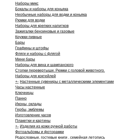
Наборы микс
Бокалы и наборы для коньяка
Необычные наборы для водки и коньяка
Рюмки для водки
Наборы для крепких напитков
Зажигалки бензиновые и газовые
Кружки пивные
Бары
Графины и штофы
Фляги и наборы с флягой
Мини бары
Наборы для вина и шампанского
Стопки перевертыши. Рюмки с головой животного.
Наборы для коктейлей
+
-
Настенные сувениры с металлическими элементами
Часы настенные
Ключницы
Панно
Иконы, оклады
Гербы, эмблемы
Изготовление часов
Плакетки и картины
+
-
Изделия из кожи ручной работы
Фотоальбомы и фоторамки
Родословные, гостевые книги , семейная летопись