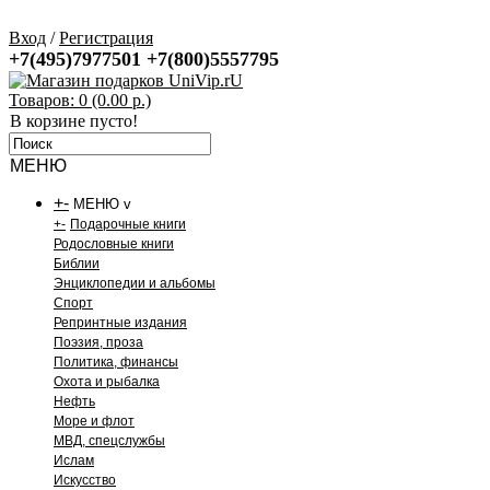
Вход
/
Регистрация
+7(495)7977501
+7(800)5557795
Товаров: 0 (0.00 р.)
В корзине пусто!
МЕНЮ
+
-
МЕНЮ v
+
-
Подарочные книги
Родословные книги
Библии
Энциклопедии и альбомы
Спорт
Репринтные издания
Поэзия, проза
Политика, финансы
Охота и рыбалка
Нефть
Море и флот
МВД, спецслужбы
Ислам
Искусство