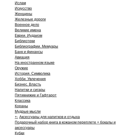
Ислам
Искусство
Женщины
Железные дороги
Военное дело
Великие имена
Евреи. Иудаизм
Библиотеки
Библиографии. Мемуары
Банк и финансы
Авиация
На иностранном языке
Оружие
История. Символика
Хобби. Увлечения
Бизнес. Власть
Напитки и сигары
Пятикнижие и Гафтарот
Классика
Кораны
Мудрые мысли
+
-
Аксессуары для напитков и отдыха
Подарочный набор книга в кожаном переплете + бокалы и
аксессуары
Кубки