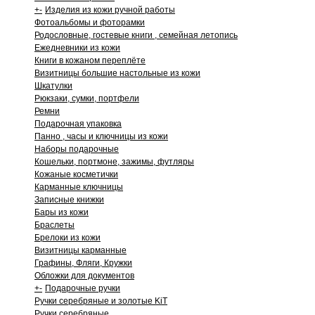
+
-
Изделия из кожи ручной работы
Фотоальбомы и фоторамки
Родословные, гостевые книги , семейная летопись
Ежедневники из кожи
Книги в кожаном переплёте
Визитницы большие настольные из кожи
Шкатулки
Рюкзаки, сумки, портфели
Ремни
Подарочная упаковка
Панно , часы и ключницы из кожи
Наборы подарочные
Кошельки, портмоне, зажимы, футляры
Кожаные косметички
Карманные ключницы
Записные книжки
Бары из кожи
Браслеты
Брелоки из кожи
Визитницы карманные
Графины, Фляги, Кружки
Обложки для документов
+
-
Подарочные ручки
Ручки серебряные и золотые KiT
Ручки серебряные