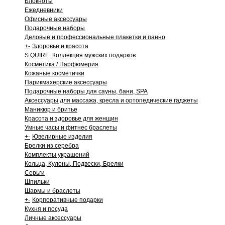
Блокноты
Ежедневники
Офисные аксессуары
Подарочные наборы
Деловые и профессиональные плакетки и панно
+
-
Здоровье и красота
S QUIRE. Коллекция мужских подарков
Косметика / Парфюмерия
Кожаные косметички
Парикмахерские аксессуары
Подарочные наборы для сауны, бани, SPA
Аксессуары для массажа, кресла и ортопедические гаджеты
Маникюр и бритье
Красота и здоровье для женщин
Умные часы и фитнес браслеты
+
-
Ювелирные изделия
Брелки из серебра
Комплекты украшений
Кольца, Кулоны, Подвески, Брелки
Серьги
Шпильки
Шармы и браслеты
+
-
Корпоративные подарки
Кухня и посуда
Личные аксессуары