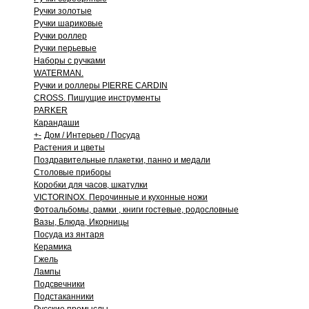
Ручки золотые
Ручки шариковые
Ручки роллер
Ручки перьевые
Наборы с ручками
WATERMAN.
Ручки и роллеры PIERRE CARDIN
CROSS. Пишущие инструменты
PARKER
Карандаши
+
-
Дом / Интерьер / Посуда
Растения и цветы
Поздравительные плакетки, панно и медали
Столовые приборы
Коробки для часов, шкатулки
VICTORINOX. Перочинные и кухонные ножи
Фотоальбомы, рамки , книги гостевые, родословные
Вазы, Блюда, Икорницы
Посуда из янтаря
Керамика
Гжель
Лампы
Подсвечники
Подстаканники