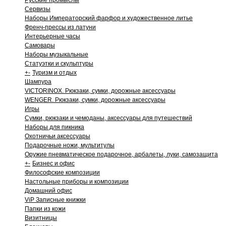
Русские промыслы
Сервизы
Наборы Императорский фарфор и художественное литье
Френч-прессы из латуни
Интерьерные часы
Самовары
Наборы музыкальные
Статуэтки и скульптуры
+
-
Туризм и отдых
Шампура
VICTORINOX. Рюкзаки, сумки, дорожные аксессуары
WENGER. Рюкзаки, сумки, дорожные аксессуары
Игры
Сумки, рюкзаки и чемоданы, аксессуары для путешествий
Наборы для пикника
Охотничьи аксессуары
Подарочные ножи, мультитулы
Оружие пневматическое подарочное, арбалеты, луки, самозащита
+
-
Бизнес и офис
Философские композиции
Настольные приборы и композиции
Домашний офис
ViP Записные книжки
Папки из кожи
Визитницы