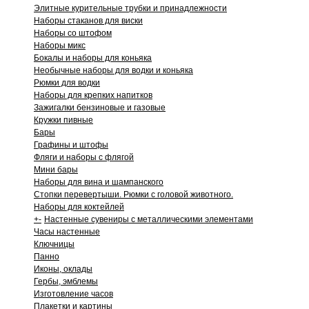
Элитные курительные трубки и принадлежности
Наборы стаканов для виски
Наборы со штофом
Наборы микс
Бокалы и наборы для коньяка
Необычные наборы для водки и коньяка
Рюмки для водки
Наборы для крепких напитков
Зажигалки бензиновые и газовые
Кружки пивные
Бары
Графины и штофы
Фляги и наборы с флягой
Мини бары
Наборы для вина и шампанского
Стопки перевертыши. Рюмки с головой животного.
Наборы для коктейлей
+
-
Настенные сувениры с металлическими элементами
Часы настенные
Ключницы
Панно
Иконы, оклады
Гербы, эмблемы
Изготовление часов
Плакетки и картины